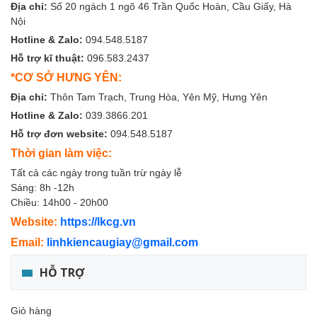
Địa chỉ:
Số 20 ngách 1 ngõ 46 Trần Quốc Hoàn, Cầu Giấy, Hà
Nội
Hotline & Zalo:
094.548.5187
Hỗ trợ kĩ thuật:
096.583.2437
*CƠ SỞ HƯNG YÊN:
Địa chỉ:
Thôn Tam Trạch, Trung Hòa, Yên Mỹ, Hưng Yên
Hotline & Zalo:
039.3866.201
Hỗ trợ đơn website:
094.548.5187
Thời gian làm việc:
Tất cả các ngày trong tuần trừ ngày lễ
Sáng: 8h -12h
Chiều: 14h00 - 20h00
Website:
https://lkcg.vn
Email:
linhkiencaugiay@gmail.com
HỖ TRỢ
Giỏ hàng