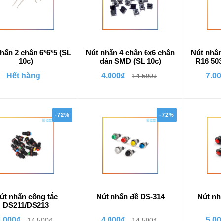
hấn 2 chân 6*6*5 (SL
Nút nhấn 4 chân 6x6 chân
Nút nhân
10c)
dán SMD (SL 10c)
R16 50
Hết hàng
4.000₫
7.0
14.500₫
-72%
-72%
út nhấn công tắc
Nút nhấn đề DS-314
Nút n
DS211/DS213
4.000₫
4.000₫
5.0
14.500₫
14.500₫