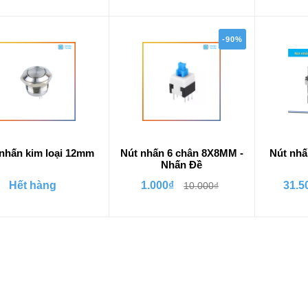
-90%
nhấn kim loại 12mm
Nút nhấn 6 chân 8X8MM -
Nút nhấ
Nhấn Đề
Hết hàng
1.000₫
31.5
10.000₫