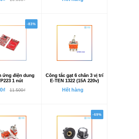
-83%
m ứng điện dung
Công tắc gạt 6 chân 3 vị trí
P223 1 nút
E-TEN 1322 (15A 220v)
00₫
Hết hàng
11.500₫
-69%