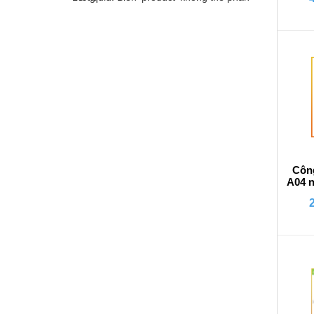
Công
A04 n