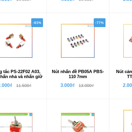
-83%
-77%
 tắc PS-22F02 A03,
Nút nhấn đề PB05A PBS-
Nút cả
hấn nhả và nhấn giữ
110 7mm
TT
2.000₫
3.000₫
2.0
11.500₫
13.000₫