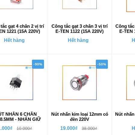
ắc gạt 4 chân 2 vị trí
Công tắc gạt 3 chân 3 vị trí
Công tắc 
EN 1221 (15A 220V)
E-TEN 1122 (15A 220V)
E-TEN 
Hết hàng
Hết hàng
H
-90%
-50%
ÚT NHẤN 6 CHÂN
Nút nhấn kim loại 12mm có
Nút nhấn
X8.5MM - NHẤN GIỮ
đèn 220V
1.000₫
19.000₫
H
10.000₫
38.000₫