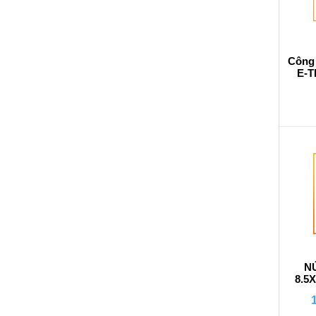
Công t
E-T
N
8.5