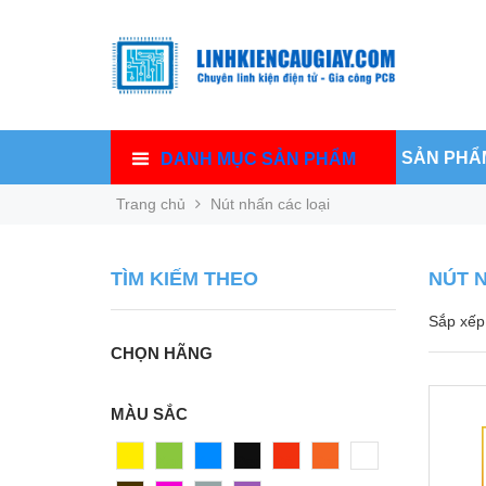
SẢN PHẨ
DANH MỤC SẢN PHẨM
Trang chủ
Nút nhấn các loại
TÌM KIẾM THEO
NÚT 
Sắp xếp 
CHỌN HÃNG
MÀU SẮC
Vàng
Xanh
Xanh
Đen
Đỏ
Cam
Trắng