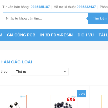
Tư vấn bán hàng:
0945485187
|
Hỗ trợ kĩ thuật
0965832437
|
Phản 
M
GIA CÔNG PCB
IN 3D FDM-RESIN
DỊCH VỤ
TÀI 
NHẤN CÁC LOẠI
theo :
Thứ tự
-72%