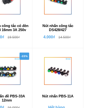
 công tắc có đèn
Nút nhấn công tắc
3 16mm 3A 250v
DS428/427
00₫
4.000₫
19.500₫
14.500₫
-69%
hấn đề PBS-33A
Nút nhấn PBS-11A
12mm
00₫
Hết hàng
16.000₫