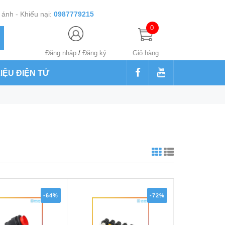
ánh - Khiếu nại:
0987779215
0
Đăng nhập
/
Đăng ký
Giỏ hàng
LIỆU ĐIỆN TỬ
-64%
-72%