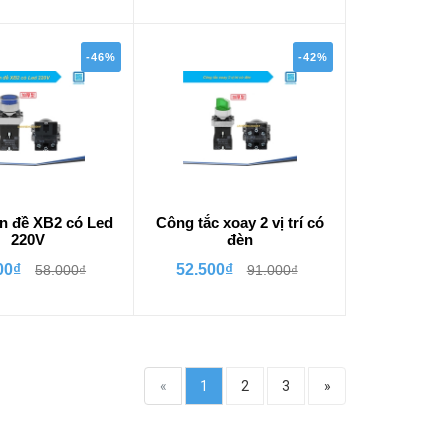
-46%
-42%
n đề XB2 có Led
Công tắc xoay 2 vị trí có
220V
đèn
00₫
52.500₫
58.000₫
91.000₫
«
1
2
3
»