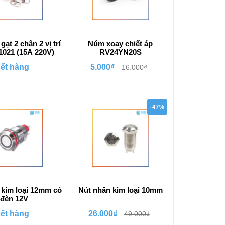
gạt 2 chân 2 vị trí
Núm xoay chiết áp
1021 (15A 220V)
RV24YN20S
ết hàng
5.000₫
16.000₫
-47%
 kim loại 12mm có
Nút nhấn kim loại 10mm
đèn 12V
ết hàng
26.000₫
49.000₫