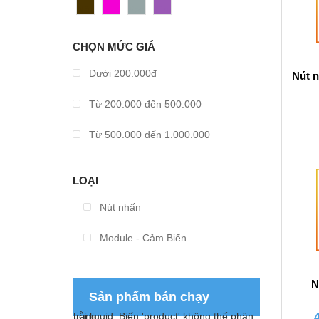
Dương
Nâu
Hồng
Xám
Tím
CHỌN MỨC GIÁ
Dưới 200.000đ
Nút n
Từ 200.000 đến 500.000
Từ 500.000 đến 1.000.000
Từ 1.000.000 đến 2.000.000
LOẠI
Từ 2.000.000 đến 3.000.000
Nút nhấn
Từ 3.000.000 đến 4.000.000
Module - Cảm Biến
Từ 4.000.000 đến 5.000.000
N
Từ 5.000.000 đến 10.000.000
Sản phẩm bán chạy
Lỗi liquid: Biến 'product' không thể phân trang
Trên 10.000.000