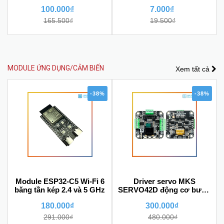
lực chống trượt
100.000₫
7.000₫
165.500₫
19.500₫
MODULE ỨNG DỤNG/CẢM BIẾN
Xem tất cả
-38%
-38%
Module ESP32-C5 Wi-Fi 6
Driver servo MKS
băng tần kép 2.4 và 5 GHz
SERVO42D động cơ bước
42 (NEMA17) có phản hồi
180.000₫
300.000₫
encoder
291.000₫
480.000₫