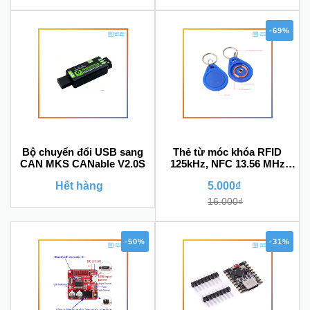
-69%
Bộ chuyển đổi USB sang
Thẻ từ móc khóa RFID
CAN MKS CANable V2.0S
125kHz, NFC 13.56 MHz
(Dùng cho sao chép)
Hết hàng
5.000₫
16.000₫
-50%
-31%