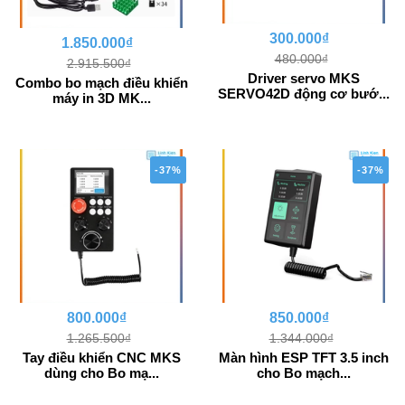
300.000₫
1.850.000₫
480.000₫
2.915.500₫
Driver servo MKS
Combo bo mạch điều khiển
SERVO42D động cơ bướ...
máy in 3D MK...
-37%
-37%
800.000₫
850.000₫
1.265.500₫
1.344.000₫
Tay điều khiển CNC MKS
Màn hình ESP TFT 3.5 inch
dùng cho Bo mạ...
cho Bo mạch...