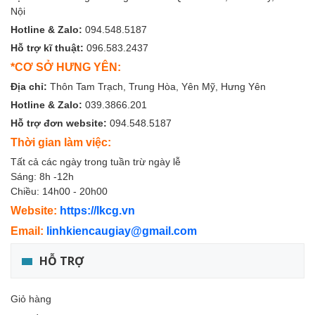
Nội
Hotline & Zalo:
094.548.5187
Hỗ trợ kĩ thuật:
096.583.2437
*CƠ SỞ HƯNG YÊN:
Địa chỉ:
Thôn Tam Trạch, Trung Hòa, Yên Mỹ, Hưng Yên
Hotline & Zalo:
039.3866.201
Hỗ trợ đơn website:
094.548.5187
Thời gian làm việc:
Tất cả các ngày trong tuần trừ ngày lễ
Sáng: 8h -12h
Chiều: 14h00 - 20h00
Website:
https://lkcg.vn
Email:
linhkiencaugiay@gmail.com
HỖ TRỢ
Giỏ hàng