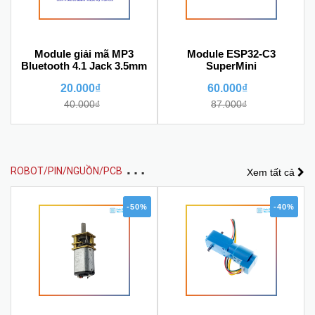
Module giải mã MP3
Module ESP32-C3
Bluetooth 4.1 Jack 3.5mm
SuperMini
20.000₫
60.000₫
40.000₫
87.000₫
R
OBOT/PIN/NGUỒN/PCB MẠCH IN
Xem tất cả
-50%
-40%