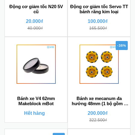
Động cơ giảm tốc N20 5V
Động cơ giảm tốc Servo TT
cũ
bánh răng kim loại
20.000₫
100.000₫
40.000₫
165.500₫
-38%
Bánh xe V4 62mm
Bánh xe mecanum đa
Makeblock mBot
hướng 48mm (1 bộ gồm 4
bánh không kèm chốt bánh
Hết hàng
200.000₫
xe)
322.500₫