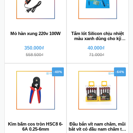
Mỏ hàn xung 220v 100W
Tấm lót Silicon chịu nhiệt
màu xanh dùng cho kỹ
thuật sửa chữa
350.000₫
40.000₫
558.500₫
71.000₫
-40%
-64%
Kìm bấm cos tròn HSC8 6-
Đầu bắn vít nam châm, mũi
6A 0.25-6mm
bắt vít có đầu nam châm trợ