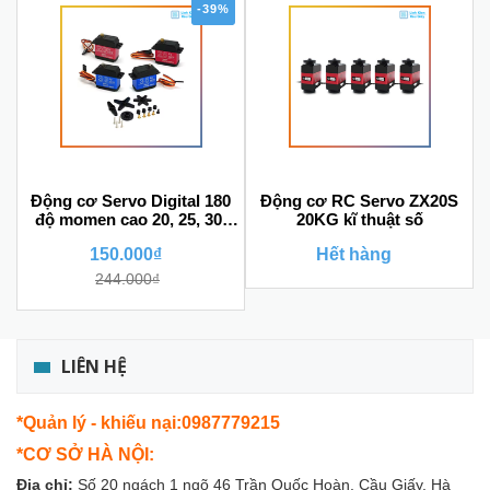
-39%
Động cơ Servo Digital 180
Động cơ RC Servo ZX20S
độ momen cao 20, 25, 30,
20KG kĩ thuật số
35Kg
150.000₫
Hết hàng
244.000₫
LIÊN HỆ
*Quản lý - khiếu nại:0987779215
*CƠ SỞ HÀ NỘI:
Địa chỉ:
Số 20 ngách 1 ngõ 46 Trần Quốc Hoàn, Cầu Giấy, Hà