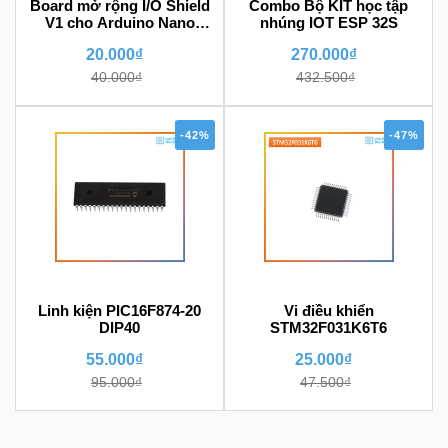
Board mở rộng I/O Shield
Combo Bộ KIT học tập
V1 cho Arduino Nano
nhúng IOT ESP 32S
Terminal Adapter chân vít
20.000₫
270.000₫
40.000₫
432.500₫
-42%
-47%
Linh kiện PIC16F874-20
Vi điều khiển
DIP40
STM32F031K6T6
55.000₫
25.000₫
95.000₫
47.500₫