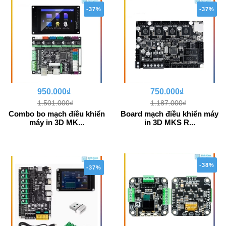
-37%
-37%
950.000₫
750.000₫
1.501.000₫
1.187.000₫
Combo bo mạch điều khiển
Board mạch điều khiển máy
máy in 3D MK...
in 3D MKS R...
-38%
-37%