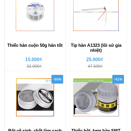
Thiếc hàn cuộn 50g hàn tốt
Tip hàn A1323 (lõi sứ gia
nhiệt)
15.000₫
25.000₫
32.000₫
47.500₫
-50%
-41%
Bột vệ sinh, chất làm sạch
Thiếc bột, kem hàn SMT