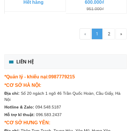
Hết hàng
600.000₫
951.000₫
«
1
2
»
LIÊN HỆ
*Quản lý - khiếu nại:0987779215
*CƠ SỞ HÀ NỘI:
Địa chỉ:
Số 20 ngách 1 ngõ 46 Trần Quốc Hoàn, Cầu Giấy, Hà
Nội
Hotline & Zalo:
094.548.5187
Hỗ trợ kĩ thuật:
096.583.2437
*CƠ SỞ HƯNG YÊN:
Địa chỉ:
Thôn Tam Trạch, Trung Hòa, Yên Mỹ, Hưng Yên