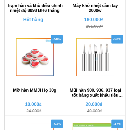
Trạm hàn và khò điều chỉnh
Máy khò nhiệt cầm tay
nhiệt độ 8898 BH6 tháng
2000w
Hết hàng
180.000₫
291.000₫
-58%
-50%
Mỡ hàn MMJH lọ 30g
Mũi hàn 900, 936, 937 loại
tốt hàng xuất khẩu tiêu
chiểu RoHs
10.000₫
20.000₫
24.000₫
40.000₫
-53%
-47%