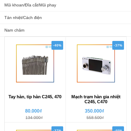
Mũi khoan/Đĩa cắt/Mũi phay
Tản nhiệt/Cách điện
Nam châm
-40%
-37%
Tay hàn, tip hàn C245, 470
Mạch trạm hàn gia nhiệt
C245, C470
80.000₫
350.000₫
134.000₫
558.500₫
-37%
-40%