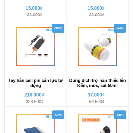
15.000₫
15.000₫
32.000₫
32.000₫
-38%
-44%
Tay hàn cell pin cân lực tự
Dung dịch trợ hàn thiếc lên
động
Kẽm, inox, sắt 50ml
210.000₫
37.000₫
338.500₫
66.500₫
-52%
-58%