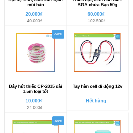
mũi hàn
BGA chứa Bạc 50g
20.000₫
60.000₫
40.000₫
102.500₫
-58%
Dây hút thiếc CP-2015 dài
Tay hàn cell di động 12v
1.5m loại tốt
10.000₫
Hết hàng
24.000₫
-50%