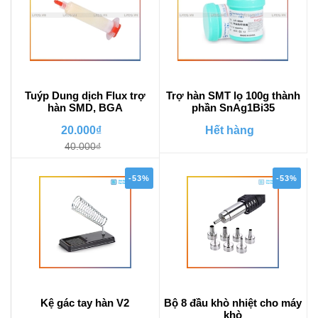
Tuýp Dung dịch Flux trợ
Trợ hàn SMT lọ 100g thành
hàn SMD, BGA
phần SnAg1Bi35
20.000₫
Hết hàng
40.000₫
-53%
-53%
Kệ gác tay hàn V2
Bộ 8 đầu khò nhiệt cho máy
khò