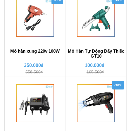
Mỏ hàn xung 220v 100W
Mỏ Hàn Tự Động Đẩy Thiếc
GT10
350.000₫
100.000₫
558.500₫
165.500₫
-38%