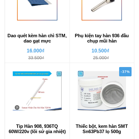
Dao quét kèm hàn chì STM,
Phụ kiện tay hàn 936 đầu
dao gạt mực
chụp mũi hàn
16.000₫
10.500₫
33.500₫
25.000₫
-37%
Tip Hàn 908, 936TQ
Thiếc bột, kem hàn SMT
60W/220v (lõi sứ gia nhiệt)
Sn63Pb37 lọ 500g