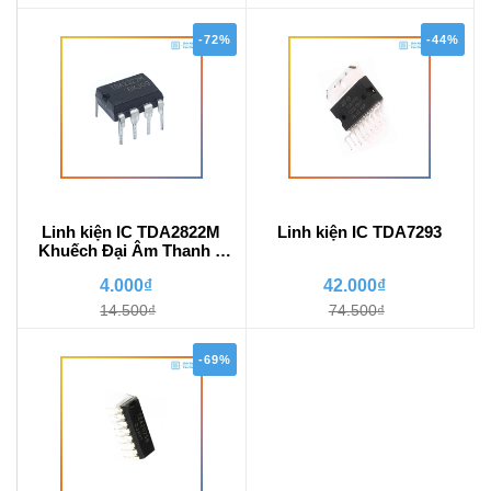
-72%
-44%
Linh kiện IC TDA2822M
Linh kiện IC TDA7293
Khuếch Đại Âm Thanh 2
Kênh
4.000₫
42.000₫
14.500₫
74.500₫
-69%