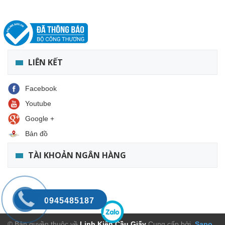
LIÊN KẾT
Facebook
Youtube
Google +
Bản đồ
TÀI KHOẢN NGÂN HÀNG
0945485187
© Bản quyền thuộc về
Linh Kiện Cầu Giấy
Cung cấp bởi
Sapo