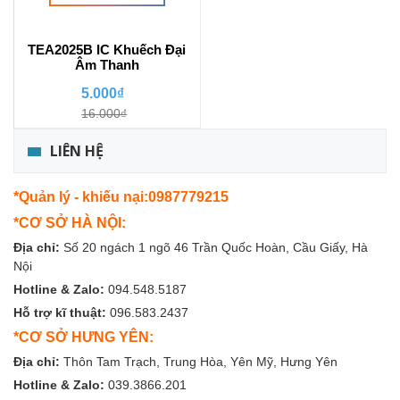
TEA2025B IC Khuếch Đại
Âm Thanh
5.000₫
16.000₫
LIÊN HỆ
*Quản lý - khiếu nại:0987779215
*CƠ SỞ HÀ NỘI:
Địa chỉ:
Số 20 ngách 1 ngõ 46 Trần Quốc Hoàn, Cầu Giấy, Hà
Nội
Hotline & Zalo:
094.548.5187
Hỗ trợ kĩ thuật:
096.583.2437
*CƠ SỞ HƯNG YÊN:
Địa chỉ:
Thôn Tam Trạch, Trung Hòa, Yên Mỹ, Hưng Yên
Hotline & Zalo:
039.3866.201