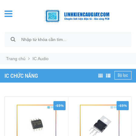
Trang chủ
IC Audio
IC CHỨC NĂNG
Bộ lọc
-69%
-69%