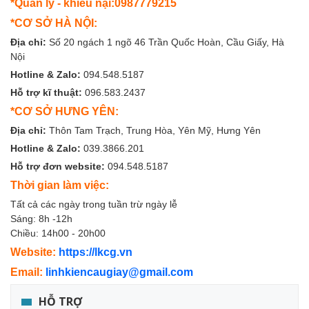
*Quản lý - khiếu nại:0987779215
*CƠ SỞ HÀ NỘI:
Địa chỉ:
Số 20 ngách 1 ngõ 46 Trần Quốc Hoàn, Cầu Giấy, Hà
Nội
Hotline & Zalo:
094.548.5187
Hỗ trợ kĩ thuật:
096.583.2437
*CƠ SỞ HƯNG YÊN:
Địa chỉ:
Thôn Tam Trạch, Trung Hòa, Yên Mỹ, Hưng Yên
Hotline & Zalo:
039.3866.201
Hỗ trợ đơn website:
094.548.5187
Thời gian làm việc:
Tất cả các ngày trong tuần trừ ngày lễ
Sáng: 8h -12h
Chiều: 14h00 - 20h00
Website:
https://lkcg.vn
Email:
linhkiencaugiay@gmail.com
HỖ TRỢ