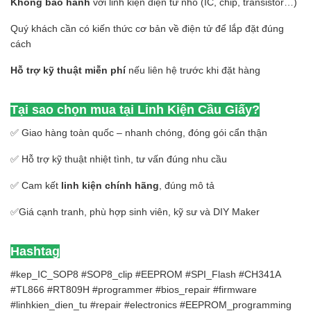
Không bảo hành
với linh kiện điện tử nhỏ (IC, chip, transistor…)
Quý khách cần có kiến thức cơ bản về điện tử để lắp đặt đúng
cách
Hỗ trợ kỹ thuật miễn phí
nếu liên hệ trước khi đặt hàng
Tại sao chọn mua tại Linh Kiện Cầu Giấy?
✅ Giao hàng toàn quốc – nhanh chóng, đóng gói cẩn thận
✅ Hỗ trợ kỹ thuật nhiệt tình, tư vấn đúng nhu cầu
✅ Cam kết
linh kiện chính hãng
, đúng mô tả
✅Giá cạnh tranh, phù hợp sinh viên, kỹ sư và DIY Maker
Hashtag
#kep_IC_SOP8 #SOP8_clip #EEPROM #SPI_Flash #CH341A
#TL866 #RT809H #programmer #bios_repair #firmware
#linhkien_dien_tu #repair #electronics #EEPROM_programming