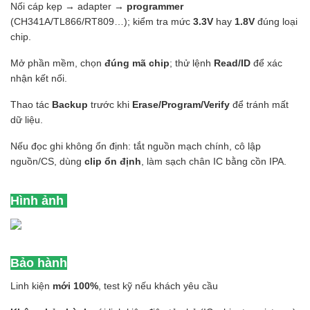
Nối cáp kẹp → adapter →
programmer
(CH341A/TL866/RT809…); kiểm tra mức
3.3V
hay
1.8V
đúng loại
chip.
Mở phần mềm, chọn
đúng mã chip
; thử lệnh
Read/ID
để xác
nhận kết nối.
Thao tác
Backup
trước khi
Erase/Program/Verify
để tránh mất
dữ liệu.
Nếu đọc ghi không ổn định: tắt nguồn mạch chính, cô lập
nguồn/CS, dùng
clip ổn định
, làm sạch chân IC bằng cồn IPA.
Hình ảnh
Bảo hành
Linh kiện
mới 100%
, test kỹ nếu khách yêu cầu