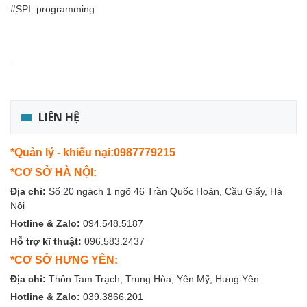
#SPI_programming
.
LIÊN HỆ
*Quản lý - khiếu nại:0987779215
*CƠ SỞ HÀ NỘI:
Địa chỉ:
Số 20 ngách 1 ngõ 46 Trần Quốc Hoàn, Cầu Giấy, Hà
Nội
Hotline & Zalo:
094.548.5187
Hỗ trợ kĩ thuật:
096.583.2437
*CƠ SỞ HƯNG YÊN:
Địa chỉ:
Thôn Tam Trạch, Trung Hòa, Yên Mỹ, Hưng Yên
Hotline & Zalo:
039.3866.201