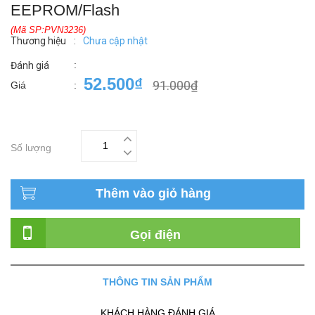
EEPROM/Flash
(Mã SP:PVN3236)
Thương hiệu
:
Chưa cập nhật
:
Đánh giá
52.500₫
91.000₫
Giá
:
Số lượng
Thêm vào giỏ hàng
Gọi điện
THÔNG TIN SẢN PHẨM
KHÁCH HÀNG ĐÁNH GIÁ