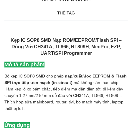
THẺ TAG
Kẹp IC SOP8 SMD Nạp ROM/EEPROM/Flash SPI –
Dùng Với CH341A, TL866, RT809H, MiniPro, EZP,
UART/SPI Programmer
Mô tả sản phẩm
Bộ kẹp IC
SOP8 SMD
cho phép
nạp/xuất/đọc EEPROM & Flash
SPI trực tiếp trên mạch (in-circuit)
mà không cần tháo chip.
Hàm kẹp lò xo bám chắc, tiếp điểm mạ dẫn điện tốt, đi kèm dây
chuyển 1.27mm/2.54mm dễ đấu với CH341A, TL866, RT809…
Thích hợp sửa mainboard, router, tivi, bo mạch máy tính, laptop,
thiết bị IoT.
Ứng dụng