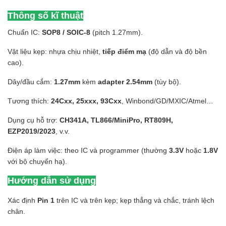
Thông số kĩ thuật
Chuẩn IC:
SOP8 / SOIC-8
(pitch 1.27mm).
Vật liệu kẹp: nhựa chịu nhiệt,
tiếp điểm mạ
(độ dẫn và độ bền
cao).
Dây/đầu cắm:
1.27mm
kèm
adapter 2.54mm
(tùy bộ).
Tương thích:
24Cxx, 25xxx, 93Cxx
, Winbond/GD/MXIC/Atmel…
Dụng cụ hỗ trợ:
CH341A, TL866/MiniPro, RT809H,
EZP2019/2023
, v.v.
Điện áp làm việc: theo IC và programmer (thường
3.3V
hoặc
1.8V
với bộ chuyển hạ).
Hướng dẫn sử dụng
Xác định
Pin 1
trên IC và trên kẹp; kẹp thẳng và chắc, tránh lệch
chân.