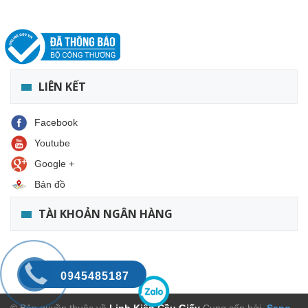
LIÊN KẾT
Facebook
Youtube
Google +
Bản đồ
TÀI KHOẢN NGÂN HÀNG
0945485187