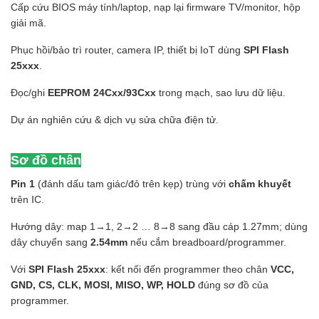
Cấp cứu BIOS máy tính/laptop, nạp lại firmware TV/monitor, hộp
giải mã.
Phục hồi/bảo trì router, camera IP, thiết bị IoT dùng
SPI Flash
25xxx
.
Đọc/ghi
EEPROM 24Cxx/93Cxx
trong mạch, sao lưu dữ liệu.
Dự án nghiên cứu & dịch vụ sửa chữa điện tử.
Sơ đồ chân
Pin 1
(đánh dấu tam giác/đỏ trên kẹp) trùng với
chấm khuyết
trên IC.
Hướng dây: map 1→1, 2→2 … 8→8 sang đầu cáp 1.27mm; dùng
dây chuyển sang
2.54mm
nếu cắm breadboard/programmer.
Với
SPI Flash 25xxx
: kết nối đến programmer theo chân
VCC,
GND, CS, CLK, MOSI, MISO, WP, HOLD
đúng sơ đồ của
programmer.