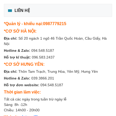
LIÊN HỆ
*Quản lý - khiếu nại:0987779215
*CƠ SỞ HÀ NỘI:
Địa chỉ:
Số 20 ngách 1 ngõ 46 Trần Quốc Hoàn, Cầu Giấy, Hà
Nội
Hotline & Zalo:
094.548.5187
Hỗ trợ kĩ thuật:
096.583.2437
*CƠ SỞ HƯNG YÊN:
Địa chỉ:
Thôn Tam Trạch, Trung Hòa, Yên Mỹ, Hưng Yên
Hotline & Zalo:
039.3866.201
Hỗ trợ đơn website:
094.548.5187
Thời gian làm việc:
Tất cả các ngày trong tuần trừ ngày lễ
Sáng: 8h -12h
Chiều: 14h00 - 20h00