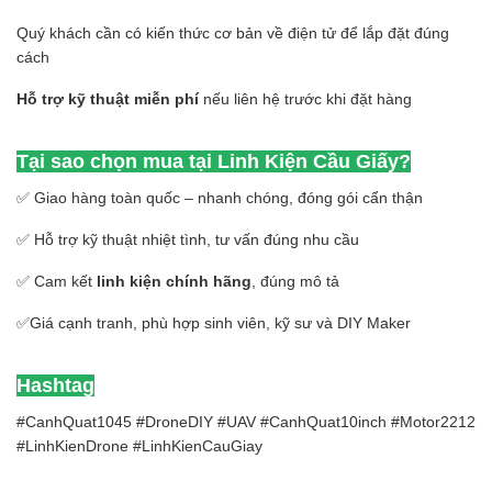
Quý khách cần có kiến thức cơ bản về điện tử để lắp đặt đúng
cách
Hỗ trợ kỹ thuật miễn phí
nếu liên hệ trước khi đặt hàng
Tại sao chọn mua tại Linh Kiện Cầu Giấy?
✅ Giao hàng toàn quốc – nhanh chóng, đóng gói cẩn thận
✅ Hỗ trợ kỹ thuật nhiệt tình, tư vấn đúng nhu cầu
✅ Cam kết
linh kiện chính hãng
, đúng mô tả
✅Giá cạnh tranh, phù hợp sinh viên, kỹ sư và DIY Maker
Hashtag
#CanhQuat1045 #DroneDIY #UAV #CanhQuat10inch #Motor2212
#LinhKienDrone #LinhKienCauGiay