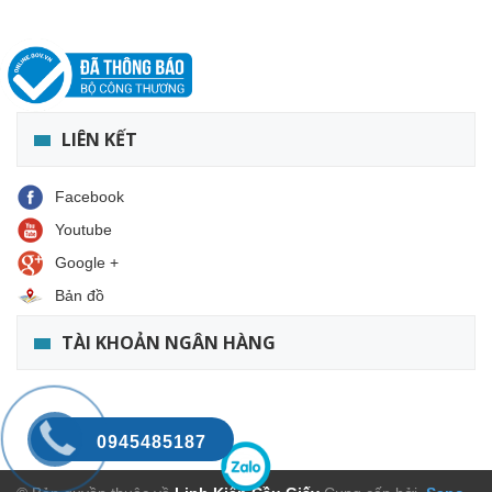
LIÊN KẾT
Facebook
Youtube
Google +
Bản đồ
TÀI KHOẢN NGÂN HÀNG
0945485187