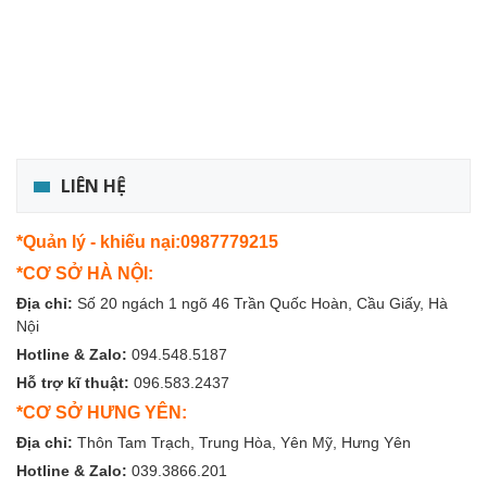
LIÊN HỆ
*Quản lý - khiếu nại:0987779215
*CƠ SỞ HÀ NỘI:
Địa chỉ:
Số 20 ngách 1 ngõ 46 Trần Quốc Hoàn, Cầu Giấy, Hà
Nội
Hotline & Zalo:
094.548.5187
Hỗ trợ kĩ thuật:
096.583.2437
*CƠ SỞ HƯNG YÊN:
Địa chỉ:
Thôn Tam Trạch, Trung Hòa, Yên Mỹ, Hưng Yên
Hotline & Zalo:
039.3866.201