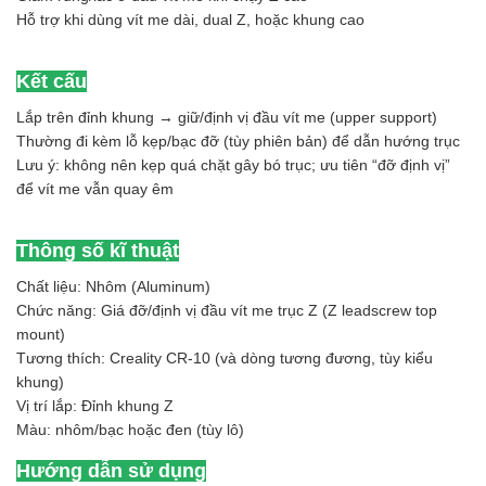
Hỗ trợ khi dùng vít me dài, dual Z, hoặc khung cao
Kết cấu
Lắp trên đỉnh khung → giữ/định vị đầu vít me (upper support)
Thường đi kèm lỗ kẹp/bạc đỡ (tùy phiên bản) để dẫn hướng trục
Lưu ý: không nên kẹp quá chặt gây bó trục; ưu tiên “đỡ định vị”
để vít me vẫn quay êm
Thông số kĩ thuật
Chất liệu: Nhôm (Aluminum)
Chức năng: Giá đỡ/định vị đầu vít me trục Z (Z leadscrew top
mount)
Tương thích: Creality CR-10 (và dòng tương đương, tùy kiểu
khung)
Vị trí lắp: Đỉnh khung Z
Màu: nhôm/bạc hoặc đen (tùy lô)
Hướng dẫn sử dụng