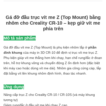
Gá đỡ đầu trục vít me Z (Top Mount) bằng
nhôm cho Creality CR-10 – kẹp giữ vít me
phía trên
Mô tả sản phẩm
Gá đỡ đầu vít me Z (Top Mount) là phụ kiện nhôm lắp ở
phần
đỉnh khung
của máy in 3D CR-10 để định vị trục vít me trục Z.
Phụ kiện giúp vít me thẳng hơn khi chạy, hạn chế rung/lắc ở đoạn
trên, hỗ trợ khung vững và chuyển động Z ổn định hơn (đặc biệt
khi máy cao hoặc dùng vít me dài). Nhôm gia công cứng cáp, lắp
đặt bằng vít lên khung nhôm định hình, thao tác nhanh.
Ứng dụng
Nâng cấp trục Z cho Creality CR-10 / CR-10S (và máy khung
tương tự)
Giảm rung/lắc ở đầu vít me khi chạy Z cao