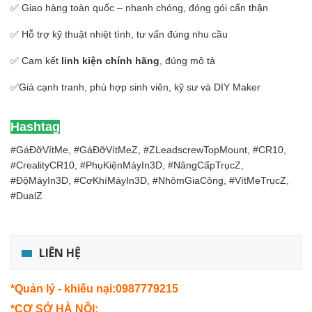
✅ Giao hàng toàn quốc – nhanh chóng, đóng gói cẩn thận
✅ Hỗ trợ kỹ thuật nhiệt tình, tư vấn đúng nhu cầu
✅ Cam kết
linh kiện chính hãng
, đúng mô tả
✅Giá cạnh tranh, phù hợp sinh viên, kỹ sư và DIY Maker
Hashtag
#GáĐỡVítMe, #GáĐỡVítMeZ, #ZLeadscrewTopMount, #CR10,
#CrealityCR10, #PhụKiệnMáyIn3D, #NângCấpTrụcZ,
#ĐộMáyIn3D, #CơKhíMáyIn3D, #NhômGiaCông, #VítMeTrụcZ,
#DualZ
LIÊN HỆ
*Quản lý - khiếu nại:0987779215
*CƠ SỞ HÀ NỘI: