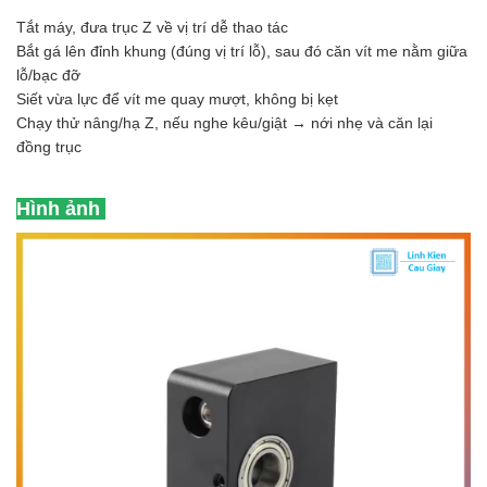
Tắt máy, đưa trục Z về vị trí dễ thao tác
Bắt gá lên đỉnh khung (đúng vị trí lỗ), sau đó căn vít me nằm giữa
lỗ/bạc đỡ
Siết vừa lực để vít me quay mượt, không bị kẹt
Chạy thử nâng/hạ Z, nếu nghe kêu/giật → nới nhẹ và căn lại
đồng trục
Hình ảnh