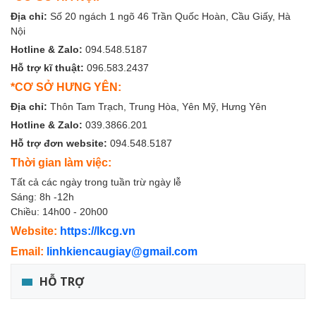
Địa chỉ:
Số 20 ngách 1 ngõ 46 Trần Quốc Hoàn, Cầu Giấy, Hà
Nội
Hotline & Zalo:
094.548.5187
Hỗ trợ kĩ thuật:
096.583.2437
*CƠ SỞ HƯNG YÊN:
Địa chỉ:
Thôn Tam Trạch, Trung Hòa, Yên Mỹ, Hưng Yên
Hotline & Zalo:
039.3866.201
Hỗ trợ đơn website:
094.548.5187
Thời gian làm việc:
Tất cả các ngày trong tuần trừ ngày lễ
Sáng: 8h -12h
Chiều: 14h00 - 20h00
Website:
https://lkcg.vn
Email:
linhkiencaugiay@gmail.com
HỖ TRỢ