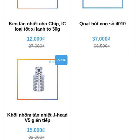
Keo tản nhiệt cho Chip, IC
Quạt hút con sò 4010
loại tốt xi lanh to 30g
12.000₫
37.000₫
27.000₫
66.500₫
-53%
Khối nhôm tản nhiệt J-head
V5 gián tiếp
15.000₫
32.000₫