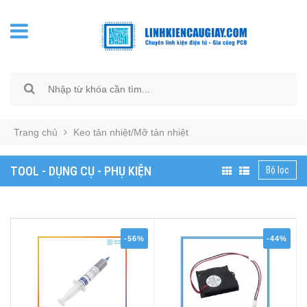
Trang chủ
Keo tản nhiệt/Mỡ tản nhiệt
TOOL - DỤNG CỤ - PHỤ KIỆN
Bộ lọc
-56%
-44%