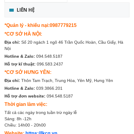
LIÊN HỆ
*Quản lý - khiếu nại:0987779215
*CƠ SỞ HÀ NỘI:
Địa chỉ:
Số 20 ngách 1 ngõ 46 Trần Quốc Hoàn, Cầu Giấy, Hà
Nội
Hotline & Zalo:
094.548.5187
Hỗ trợ kĩ thuật:
096.583.2437
*CƠ SỞ HƯNG YÊN:
Địa chỉ:
Thôn Tam Trạch, Trung Hòa, Yên Mỹ, Hưng Yên
Hotline & Zalo:
039.3866.201
Hỗ trợ đơn website:
094.548.5187
Thời gian làm việc:
Tất cả các ngày trong tuần trừ ngày lễ
Sáng: 8h -12h
Chiều: 14h00 - 20h00
Website:
https://lkcg.vn