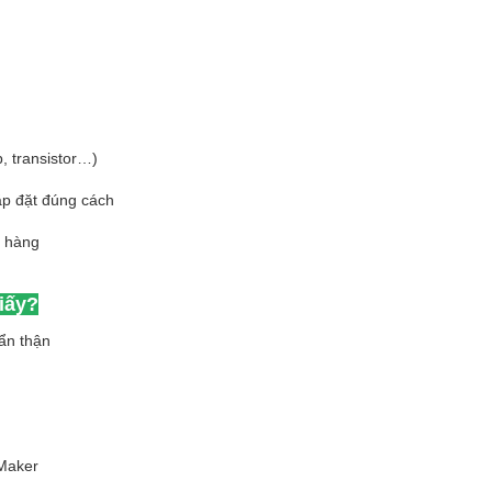
p, transistor…)
ắp đặt đúng cách
t hàng
iấy?
ẩn thận
 Maker