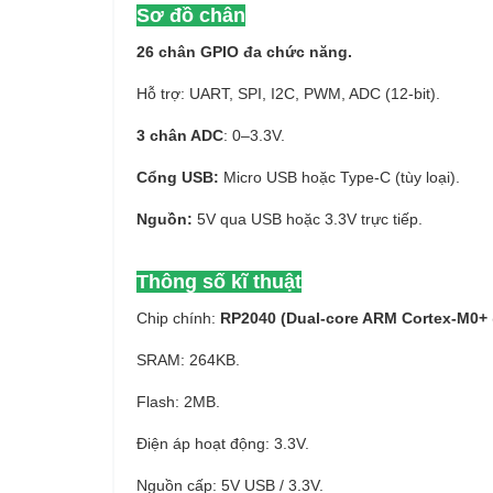
Sơ đồ chân
26 chân GPIO đa chức năng.
Hỗ trợ: UART, SPI, I2C, PWM, ADC (12-bit).
3 chân ADC
: 0–3.3V.
Cổng USB:
Micro USB hoặc Type-C (tùy loại).
Nguồn:
5V qua USB hoặc 3.3V trực tiếp.
Thông số kĩ thuật
Chip chính:
RP2040 (Dual-core ARM Cortex-M0
SRAM: 264KB.
Flash: 2MB.
Điện áp hoạt động: 3.3V.
Nguồn cấp: 5V USB / 3.3V.