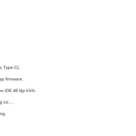
c Type-C).
ạp firmware.
o IDE để lập trình.
ng cơ,…
ộng.