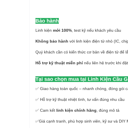
Bảo hành
Linh kiện
mới 100%
, test kỹ nếu khách yêu cầu
Không bảo hành
với linh kiện điện tử nhỏ (IC, chi
Quý khách cần có kiến thức cơ bản về điện tử để l
Hỗ trợ kỹ thuật miễn phí
nếu liên hệ trước khi đặ
Tại sao chọn mua tại Linh Kiện Cầu G
✅ Giao hàng toàn quốc – nhanh chóng, đóng gói c
✅ Hỗ trợ kỹ thuật nhiệt tình, tư vấn đúng nhu cầu
✅ Cam kết
linh kiện chính hãng
, đúng mô tả
✅Giá cạnh tranh, phù hợp sinh viên, kỹ sư và DIY