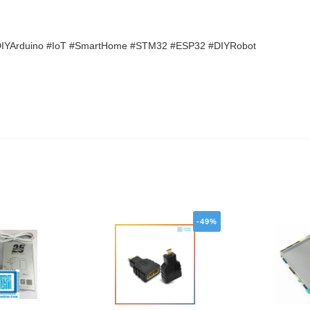
DIYArduino #IoT #SmartHome #STM32 #ESP32 #DIYRobot
-49%