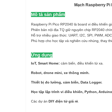
Mạch Raspberry Pi P
Mô tả sản phẩm
Raspberry Pi Pico RP2040 là board vi điều khiển giá
Phiên bản nội địa TQ giữ nguyên chip RP2040 chí
Hỗ trợ nhiều giao thức: UART, I2C, SPI, PWM, ADC
Phù hợp cho học tập và nghiên cứu nhúng, thay thế
Ứng dụng
IoT, Smart Home:
cảm biến, điều khiển từ xa.
Robot, drone mini, xe thông minh.
Thiết bị đo lường, cảm biến, Data Logger.
Học tập lập trình vi điều khiển, Python, Arduino
Các dự án
DIY điện tử giá rẻ
.