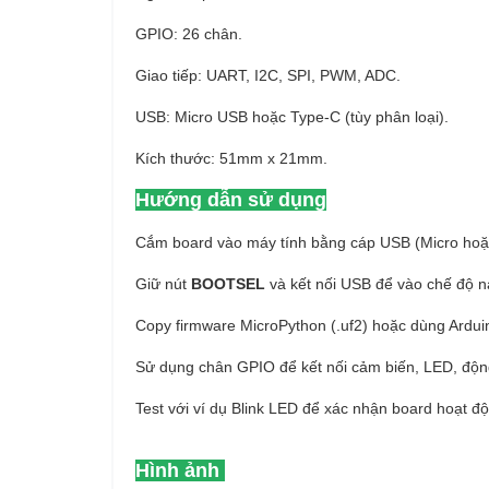
GPIO: 26 chân.
Giao tiếp: UART, I2C, SPI, PWM, ADC.
USB: Micro USB hoặc Type-C (tùy phân loại).
Kích thước: 51mm x 21mm.
Hướng dẫn sử dụng
Cắm board vào máy tính bằng cáp USB (Micro hoặ
Giữ nút
BOOTSEL
và kết nối USB để vào chế độ n
Copy firmware MicroPython (.uf2) hoặc dùng Arduin
Sử dụng chân GPIO để kết nối cảm biến, LED, độ
Test với ví dụ Blink LED để xác nhận board hoạt đ
Hình ảnh