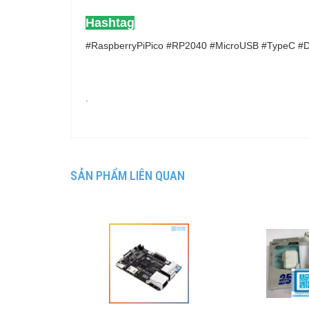
Hashtag
#RaspberryPiPico #RP2040 #MicroUSB #TypeC #
.
SẢN PHẨM LIÊN QUAN