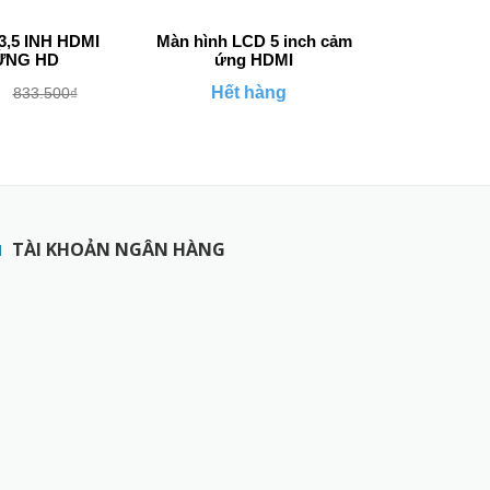
,5 INH HDMI
Màn hình LCD 5 inch cảm
Màn Hình 7
ỨNG HD
ứng HDMI
Cảm
Hết hàng
1.207.500
833.500₫
TÀI KHOẢN NGÂN HÀNG