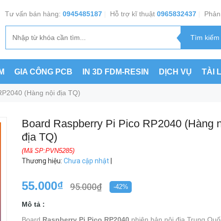
Tư vấn bán hàng:
0945485187
|
Hỗ trợ kĩ thuật
0965832437
|
Phản 
M
GIA CÔNG PCB
IN 3D FDM-RESIN
DỊCH VỤ
TÀI 
RP2040 (Hàng nội địa TQ)
Board Raspberry Pi Pico RP2040 (Hàng n
địa TQ)
(Mã SP:PVN5285)
Thương hiệu
:
Chưa cập nhật
|
55.000₫
95.000₫
-42%
Mô tả :
Board
Raspberry Pi Pico RP2040
phiên bản nội địa Trung Quố