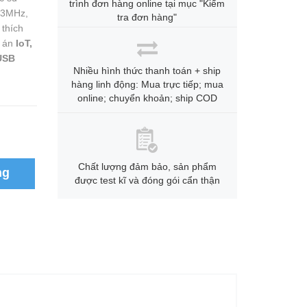
trình đơn hàng online tại mục "Kiểm
33MHz,
tra đơn hàng"
thích
ự án
IoT,
USB
Nhiều hình thức thanh toán + ship
hàng linh động: Mua trực tiếp; mua
online; chuyển khoản; ship COD
Chất lượng đảm bảo, sản phẩm
ng
được test kĩ và đóng gói cẩn thận