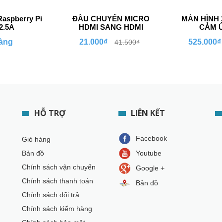
aspberry Pi
ĐẦU CHUYỂN MICRO
MÀN HÌNH 3
2.5A
HDMI SANG HDMI
CẢM 
àng
21.000₫
525.000₫
41.500₫
HỖ TRỢ
LIÊN KẾT
Facebook
Giỏ hàng
Bản đồ
Youtube
Chính sách vận chuyển
Google +
Chính sách thanh toán
Bản đồ
Chính sách đổi trả
Chính sách kiểm hàng