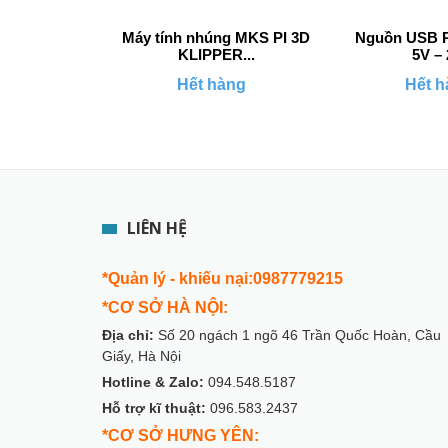
Máy tính nhúng MKS PI 3D
Nguồn USB R
KLIPPER...
5V – 
Hết hàng
Hết h
LIÊN HỆ
*Quản lý - khiếu nại:0987779215
*CƠ SỞ HÀ NỘI:
Địa chỉ:
Số 20 ngách 1 ngõ 46 Trần Quốc Hoàn, Cầu
Giấy, Hà Nội
Hotline & Zalo:
094.548.5187
Hỗ trợ kĩ thuật:
096.583.2437
*CƠ SỞ HƯNG YÊN: