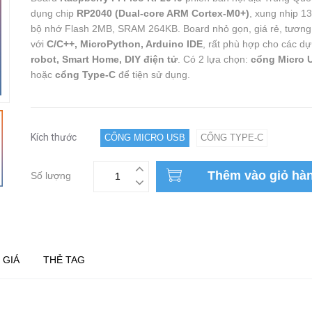
dụng chip
RP2040 (Dual-core ARM Cortex-M0+)
, xung nhịp 1
bộ nhớ Flash 2MB, SRAM 264KB. Board nhỏ gọn, giá rẻ, tương 
với
C/C++, MicroPython, Arduino IDE
, rất phù hợp cho các d
robot, Smart Home, DIY điện tử
. Có 2 lựa chọn:
cổng Micro 
hoặc
cổng Type-C
để tiện sử dụng.
Kích thước
CỔNG MICRO USB
CỔNG TYPE-C
Thêm vào giỏ hà
Số lượng
 GIÁ
THẺ TAG