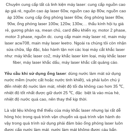
Chuyên cung cấp tất cả linh kiện máy laser: cung cấp nguồn cao
áp giá rẻ, nguồn cao áp laser 60w, nguồn cao áp 80w, nguồn cao
áp 100w. cung cấp ống phóng laser 60w, ống phóng laser 80w,
90w, ống phóng laser 100w, 120w, 130w,… thấu kính hội tụ giá
rẻ, gương phản xạ, mean chủ, card điều khiển xy, motor 2 phase,
motor 3 phase, nguồn dc. cung cấp main máy laser rd, main máy
laser acw708, main máy laser leetro. Ngoài ra chúng tôi còn nhận
sửa chữa, lắp đặc, bảo hành tận nơi các loại máy cắt khắc laser
như: máy khắc laser co2, máy khắc laser kim loại, máy khắc laser
fiber, máy laser khắc dấu, máy laser khắc cắt quảng cáo.
Yêu cầu khi sử dụng ống laser
: dùng nước làm mát sử dụng
nước mềm (nước cất hoặc nước tinh khiết), và phải luôn chú ý
đến nhiệt độ nước làm mát, nhiệt độ tối đa không cao hơn 35 ℃,
nhiệt độ tốt nhất được giữ dưới 25 ℃, đặc biệt là vào mùa hè,
nhiệt độ nước quá cao, nên thay thế kịp thời.
Là vật liệu không thể thiếu của máy khắc laser nhưng lại rất dễ
hỏng hóc trong quá trình vận chuyển và quá trình vận hành do
vậy trong quá trình sử dụng phải đảm bảo ống phóng laser luôn
được cấp nước làm mát, nước làm mát không được cáu bẩn.