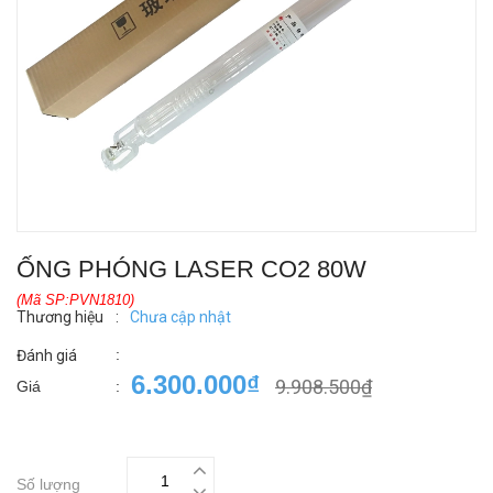
ỐNG PHÓNG LASER CO2 80W
(Mã SP:PVN1810)
Thương hiệu
:
Chưa cập nhật
:
Đánh giá
6.300.000₫
9.908.500₫
Giá
:
Số lượng