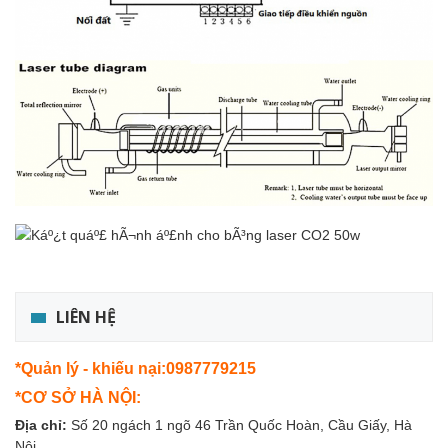
LIÊN HỆ
*Quản lý - khiếu nại:0987779215
*CƠ SỞ HÀ NỘI:
Địa chỉ:
Số 20 ngách 1 ngõ 46 Trần Quốc Hoàn, Cầu Giấy, Hà
Nội