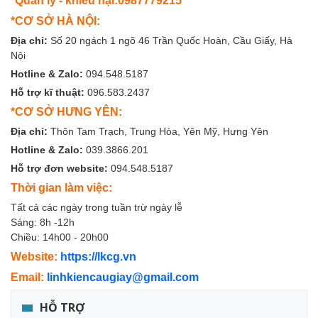
*Quản lý - khiếu nại:0987779215
*CƠ SỞ HÀ NỘI:
Địa chỉ:
Số 20 ngách 1 ngõ 46 Trần Quốc Hoàn, Cầu Giấy, Hà
Nội
Hotline & Zalo:
094.548.5187
Hỗ trợ kĩ thuật:
096.583.2437
*CƠ SỞ HƯNG YÊN:
Địa chỉ:
Thôn Tam Trạch, Trung Hòa, Yên Mỹ, Hưng Yên
Hotline & Zalo:
039.3866.201
Hỗ trợ đơn website:
094.548.5187
Thời gian làm việc:
Tất cả các ngày trong tuần trừ ngày lễ
Sáng: 8h -12h
Chiều: 14h00 - 20h00
Website:
https://lkcg.vn
Email:
linhkiencaugiay@gmail.com
HỖ TRỢ