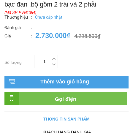
bạc đạn ,bộ gồm 2 trái và 2 phải
(Mã SP:PVN1354)
Thương hiệu
:
Chưa cập nhật
:
Đánh giá
2.730.000₫
4.298.500₫
Giá
:
Số lượng
Thêm vào giỏ hàng
Gọi điện
THÔNG TIN SẢN PHẨM
KHÁCH HÀNG ĐÁNH GIÁ