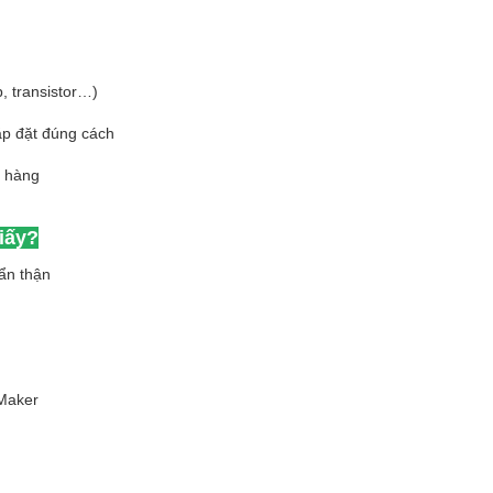
p, transistor…)
ắp đặt đúng cách
t hàng
iấy?
ẩn thận
 Maker