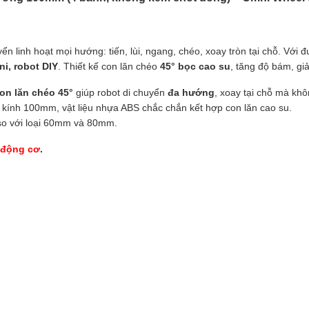
ển linh hoạt mọi hướng: tiến, lùi, ngang, chéo, xoay tròn tại chỗ. Với
ni, robot DIY
. Thiết kế con lăn chéo
45° bọc cao su
, tăng độ bám, gi
on lăn chéo 45°
giúp robot di chuyển
đa hướng
, xoay tại chỗ mà kh
 kính 100mm, vật liệu nhựa ABS chắc chắn kết hợp con lăn cao su.
o với loại 60mm và 80mm.
 động cơ
.