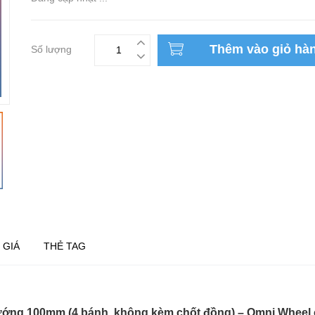
Thêm vào giỏ hà
Số lượng
 GIÁ
THẺ TAG
ng 100mm (4 bánh, không kèm chốt đồng) – Omni Wheel 