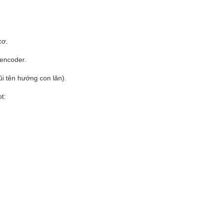
cơ.
encoder.
ũi tên hướng con lăn).
t: