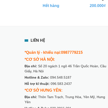
Hết hàng
200.000₫
LIÊN HỆ
*Quản lý - khiếu nại:0987779215
*CƠ SỞ HÀ NỘI:
Địa chỉ:
Số 20 ngách 1 ngõ 46 Trần Quốc Hoàn, Cầu
Giấy, Hà Nội
Hotline & Zalo:
094.548.5187
Hỗ trợ kĩ thuật:
096.583.2437
*CƠ SỞ HƯNG YÊN:
Địa chỉ:
Thôn Tam Trạch, Trung Hòa, Yên Mỹ, Hưng
Yên