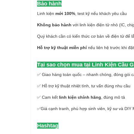
Bảo hành
Linh kiện
mới 100%
, test kỹ nếu khách yêu cầu
Không bảo hành
với linh kiện điện tử nhỏ (IC, chi
Quý khách cần có kiến thức cơ bản về điện tử để l
Hỗ trợ kỹ thuật miễn phí
nếu liên hệ trước khi đặ
Tại sao chọn mua tại Linh Kiện Cầu G
✅ Giao hàng toàn quốc – nhanh chóng, đóng gói c
✅ Hỗ trợ kỹ thuật nhiệt tình, tư vấn đúng nhu cầu
✅ Cam kết
linh kiện chính hãng
, đúng mô tả
✅Giá cạnh tranh, phù hợp sinh viên, kỹ sư và DIY
Hashtag