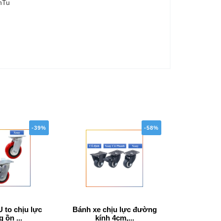
nTu
-39%
-58%
 to chịu lực
Bánh xe chịu lực đường
Bánh xe đa
 ồn ...
kính 4cm,...
cá