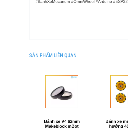
#BanhXeMecanum #OmniWheel #Arduino #ESP32 
.
SẢN PHẨM LIÊN QUAN
Bánh xe V4 62mm
Bánh xe m
Makeblock mBot
hướng 48