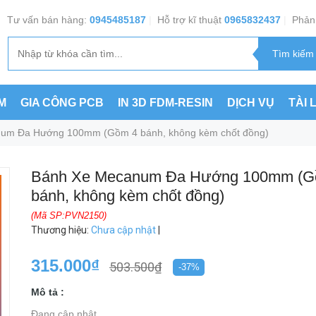
Tư vấn bán hàng:
0945485187
|
Hỗ trợ kĩ thuật
0965832437
|
Phản 
M
GIA CÔNG PCB
IN 3D FDM-RESIN
DỊCH VỤ
TÀI 
um Đa Hướng 100mm (Gồm 4 bánh, không kèm chốt đồng)
Bánh Xe Mecanum Đa Hướng 100mm (G
bánh, không kèm chốt đồng)
(Mã SP:PVN2150)
Thương hiệu
:
Chưa cập nhật
|
315.000₫
503.500₫
-37%
Mô tả :
Đang cập nhật ...