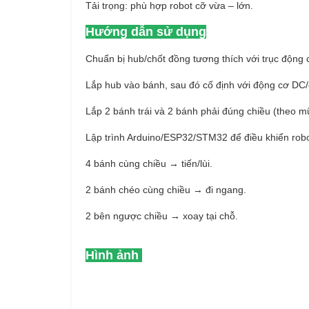
Tải trọng: phù hợp robot cỡ vừa – lớn.
Hướng dẫn sử dụng
Chuẩn bị hub/chốt đồng tương thích với trục động 
Lắp hub vào bánh, sau đó cố định với động cơ DC/
Lắp 2 bánh trái và 2 bánh phải đúng chiều (theo m
Lập trình Arduino/ESP32/STM32 để điều khiển robo
4 bánh cùng chiều → tiến/lùi.
2 bánh chéo cùng chiều → đi ngang.
2 bên ngược chiều → xoay tại chỗ.
Hình ảnh