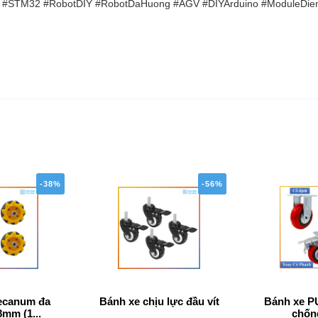
#STM32 #RobotDIY #RobotDaHuong #AGV #DIYArduino #ModuleDie
-38%
-56%
ecanum đa
Bánh xe chịu lực đầu vít
Bánh xe PU
mm (1...
chống