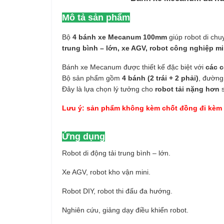
Mô tả sản phẩm
Bộ
4 bánh xe Mecanum 100mm
giúp robot di chuy
trung bình – lớn, xe AGV, robot công nghiệp mi
Bánh xe Mecanum được thiết kế đặc biệt với
các c
Bộ sản phẩm gồm
4 bánh (2 trái + 2 phải)
, đường
Đây là lựa chọn lý tưởng cho
robot tải nặng hơn
s
Lưu ý: sản phẩm không kèm chốt đồng đi kèm
Ứng dụng
Robot di động tải trung bình – lớn.
Xe AGV, robot kho vận mini.
Robot DIY, robot thi đấu đa hướng.
Nghiên cứu, giảng dạy điều khiển robot.