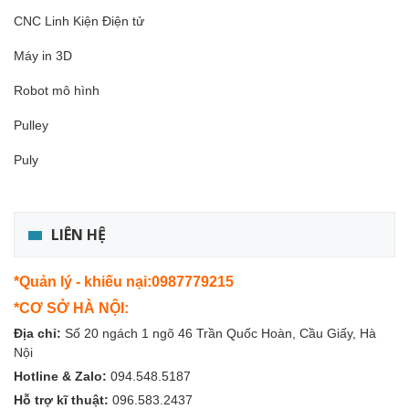
CNC Linh Kiện Điện tử
Máy in 3D
Robot mô hình
Pulley
Puly
LIÊN HỆ
*Quản lý - khiếu nại:0987779215
*CƠ SỞ HÀ NỘI:
Địa chỉ:
Số 20 ngách 1 ngõ 46 Trần Quốc Hoàn, Cầu Giấy, Hà
Nội
Hotline & Zalo:
094.548.5187
Hỗ trợ kĩ thuật:
096.583.2437