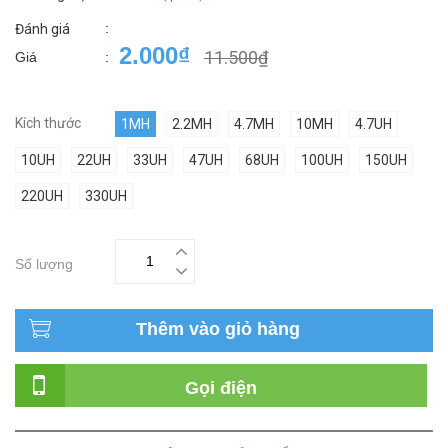
:
Đánh giá
2.000₫
11.500₫
Giá
:
Kích thước
1MH
2.2MH
4.7MH
10MH
4.7UH
10UH
22UH
33UH
47UH
68UH
100UH
150UH
220UH
330UH
Số lượng
Thêm vào giỏ hàng
Gọi điện