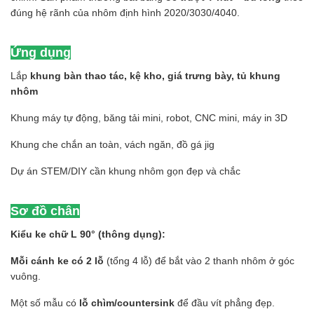
đúng hệ rãnh của nhôm định hình 2020/3030/4040.
Ứng dụng
Lắp
khung bàn thao tác, kệ kho, giá trưng bày, tủ khung
nhôm
Khung máy tự động, băng tải mini, robot, CNC mini, máy in 3D
Khung che chắn an toàn, vách ngăn, đồ gá jig
Dự án STEM/DIY cần khung nhôm gọn đẹp và chắc
Sơ đồ chân
Kiểu ke chữ L 90° (thông dụng):
Mỗi cánh ke có 2 lỗ
(tổng 4 lỗ) để bắt vào 2 thanh nhôm ở góc
vuông.
Một số mẫu có
lỗ chìm/countersink
để đầu vít phẳng đẹp.