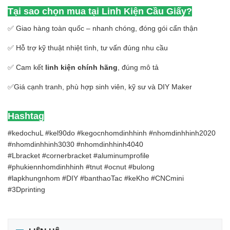
Tại sao chọn mua tại Linh Kiện Cầu Giấy?
✅ Giao hàng toàn quốc – nhanh chóng, đóng gói cẩn thận
✅ Hỗ trợ kỹ thuật nhiệt tình, tư vấn đúng nhu cầu
✅ Cam kết
linh kiện chính hãng
, đúng mô tả
✅Giá cạnh tranh, phù hợp sinh viên, kỹ sư và DIY Maker
Hashtag
#kedochuL #kel90do #kegocnhomdinhhinh #nhomdinhhinh2020
#nhomdinhhinh3030 #nhomdinhhinh4040
#Lbracket #cornerbracket #aluminumprofile
#phukiennhomdinhhinh #tnut #ocnut #bulong
#lapkhungnhom #DIY #banthaoTac #keKho #CNCmini
#3Dprinting