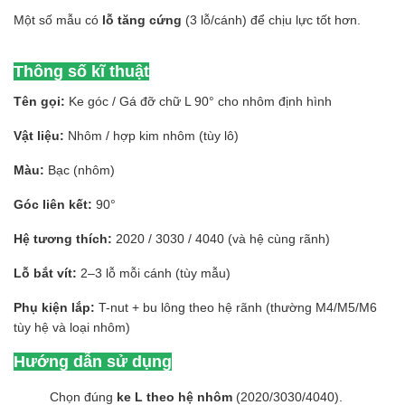
Một số mẫu có
lỗ tăng cứng
(3 lỗ/cánh) để chịu lực tốt hơn.
Thông số kĩ thuật
Tên gọi:
Ke góc / Gá đỡ chữ L 90° cho nhôm định hình
Vật liệu:
Nhôm / hợp kim nhôm (tùy lô)
Màu:
Bạc (nhôm)
Góc liên kết:
90°
Hệ tương thích:
2020 / 3030 / 4040 (và hệ cùng rãnh)
Lỗ bắt vít:
2–3 lỗ mỗi cánh (tùy mẫu)
Phụ kiện lắp:
T-nut + bu lông theo hệ rãnh (thường M4/M5/M6
tùy hệ và loại nhôm)
Hướng dẫn sử dụng
Chọn đúng
ke L theo hệ nhôm
(2020/3030/4040).