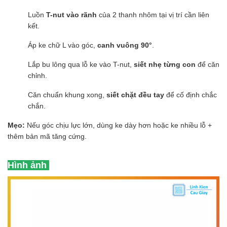
Luồn
T-nut vào rãnh
của 2 thanh nhôm tại vị trí cần liên
kết.
Áp ke chữ L vào góc,
canh vuông 90°
.
Lắp bu lông qua lỗ ke vào T-nut,
siết nhẹ từng con
để căn
chỉnh.
Căn chuẩn khung xong,
siết chặt đều tay
để cố định chắc
chắn.
Mẹo:
Nếu góc chịu lực lớn, dùng ke dày hơn hoặc ke nhiều lỗ +
thêm bản mã tăng cứng.
Hình ảnh