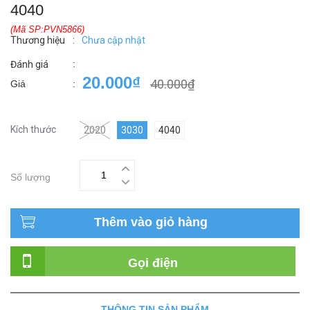
4040
(Mã SP:PVN5866)
Thương hiệu
:
Chưa cập nhật
:
Đánh giá
20.000₫
40.000₫
Giá
:
Kích thước
2020
3030
4040
Số lượng
Thêm vào giỏ hàng
Gọi điện
THÔNG TIN SẢN PHẨM