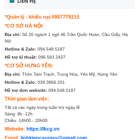
LIÊN HỆ
*Quản lý - khiếu nại:0987779215
*CƠ SỞ HÀ NỘI:
Địa chỉ:
Số 20 ngách 1 ngõ 46 Trần Quốc Hoàn, Cầu Giấy, Hà
Nội
Hotline & Zalo:
094.548.5187
Hỗ trợ kĩ thuật:
096.583.2437
*CƠ SỞ HƯNG YÊN:
Địa chỉ:
Thôn Tam Trạch, Trung Hòa, Yên Mỹ, Hưng Yên
Hotline & Zalo:
039.3866.201
Hỗ trợ đơn website:
094.548.5187
Thời gian làm việc:
Tất cả các ngày trong tuần trừ ngày lễ
Sáng: 8h -12h
Chiều: 14h00 - 20h00
Website:
https://lkcg.vn
Email:
linhkiencaugiay@gmail.com