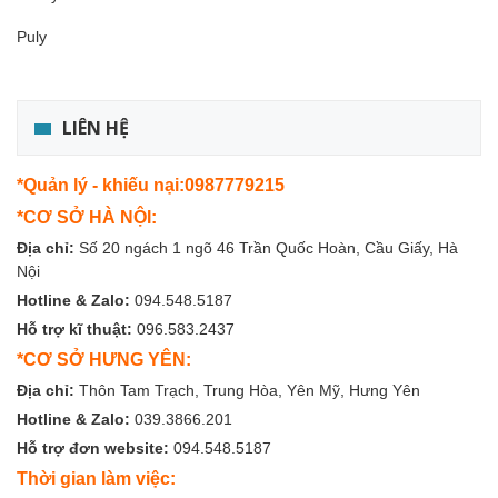
Puly
LIÊN HỆ
*Quản lý - khiếu nại:0987779215
*CƠ SỞ HÀ NỘI:
Địa chỉ:
Số 20 ngách 1 ngõ 46 Trần Quốc Hoàn, Cầu Giấy, Hà
Nội
Hotline & Zalo:
094.548.5187
Hỗ trợ kĩ thuật:
096.583.2437
*CƠ SỞ HƯNG YÊN:
Địa chỉ:
Thôn Tam Trạch, Trung Hòa, Yên Mỹ, Hưng Yên
Hotline & Zalo:
039.3866.201
Hỗ trợ đơn website:
094.548.5187
Thời gian làm việc: