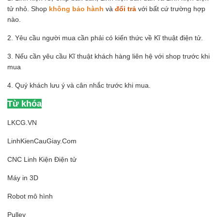
tử nhỏ. Shop
không bảo hành
và
đổi trả
với bất cứ trường hợp
nào.
2. Yêu cầu người mua cần phải có kiến thức về Kĩ thuật điện tử.
3. Nếu cần yêu cầu Kĩ thuật khách hàng liên hệ với shop trước khi
mua
4. Quý khách lưu ý và cân nhắc trước khi mua.
Từ khóa
LKCG.VN
LinhKienCauGiay.Com
CNC Linh Kiện Điện tử
Máy in 3D
Robot mô hình
Pulley