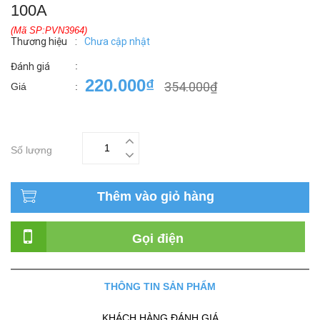
100A
(Mã SP:PVN3964)
Thương hiệu
:
Chưa cập nhật
:
Đánh giá
220.000₫
354.000₫
Giá
:
Số lượng
Thêm vào giỏ hàng
Gọi điện
THÔNG TIN SẢN PHẨM
KHÁCH HÀNG ĐÁNH GIÁ