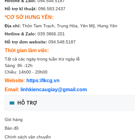
Hotline & Zalo:
094.548.5187
Hỗ trợ kĩ thuật:
096.583.2437
*CƠ SỞ HƯNG YÊN:
Địa chỉ:
Thôn Tam Trạch, Trung Hòa, Yên Mỹ, Hưng Yên
Hotline & Zalo:
039.3866.201
Hỗ trợ đơn website:
094.548.5187
Thời gian làm việc:
Tất cả các ngày trong tuần trừ ngày lễ
Sáng: 8h -12h
Chiều: 14h00 - 20h00
Website:
https://lkcg.vn
Email:
linhkiencaugiay@gmail.com
HỖ TRỢ
Giỏ hàng
Bản đồ
Chính sách vận chuyển