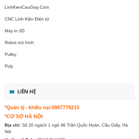
LinhKienCauGiay.Com
CNC Linh Kiện Điện tử
Máy in 3D
Robot mô hình
Pulley
Puly
LIÊN HỆ
*Quản lý - khiếu nại:0987779215
*CƠ SỞ HÀ NỘI:
Địa chỉ:
Số 20 ngách 1 ngõ 46 Trần Quốc Hoàn, Cầu Giấy, Hà
Nội