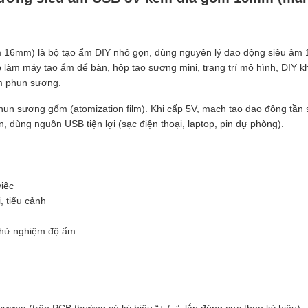
16mm) là bộ tạo ẩm DIY nhỏ gọn, dùng nguyên lý dao động siêu âm 1
 làm máy tạo ẩm để bàn, hộp tạo sương mini, trang trí mô hình, DIY 
ấm phun sương.
n sương gốm (atomization film). Khi cấp 5V, mạch tạo dao động tần s
 dùng nguồn USB tiện lợi (sạc điện thoại, laptop, pin dự phòng).
iệc
, tiểu cảnh
thử nghiệm độ ẩm