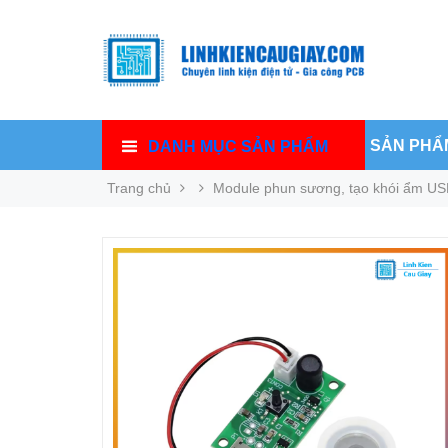
SẢN PHẨ
DANH MỤC SẢN PHẨM
Trang chủ
Module phun sương, tạo khói ẩm US