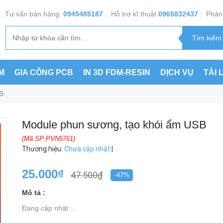
Tư vấn bán hàng:
0945485187
|
Hỗ trợ kĩ thuật
0965832437
|
Phản 
M
GIA CÔNG PCB
IN 3D FDM-RESIN
DỊCH VỤ
TÀI 
B
Module phun sương, tạo khói ẩm USB
(Mã SP:PVN5761)
Thương hiệu
:
Chưa cập nhật
|
25.000₫
47.500₫
-47%
Mô tả :
Đang cập nhật ...