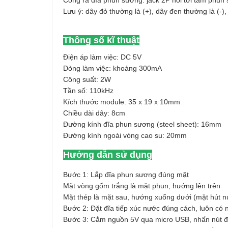
Cổng ra đĩa phun sương: jack 2P nối tới tấm phun s
Lưu ý: dây đỏ thường là (+), dây đen thường là (-)
Thông số kĩ thuật
Điện áp làm việc: DC 5V
Dòng làm việc: khoảng 300mA
Công suất: 2W
Tần số: 110kHz
Kích thước module: 35 x 19 x 10mm
Chiều dài dây: 8cm
Đường kính đĩa phun sương (steel sheet): 16mm
Đường kính ngoài vòng cao su: 20mm
Hướng dẫn sử dụng
Bước 1: Lắp đĩa phun sương đúng mặt
Mặt vòng gốm trắng là mặt phun, hướng lên trên
Mặt thép là mặt sau, hướng xuống dưới (mặt hút n
Bước 2: Đặt đĩa tiếp xúc nước đúng cách, luôn có
Bước 3: Cắm nguồn 5V qua micro USB, nhấn nút 