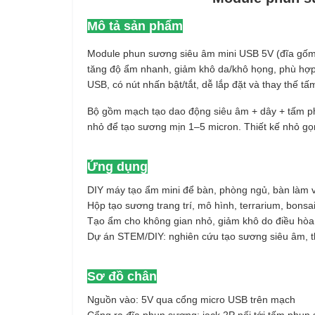
Mô tả sản phẩm
Module phun sương siêu âm mini USB 5V (đĩa gốm 
tăng độ ẩm nhanh, giảm khô da/khô họng, phù hợp
USB, có nút nhấn bật/tắt, dễ lắp đặt và thay thế t
Bộ gồm mạch tạo dao động siêu âm + dây + tấm phu
nhỏ để tạo sương mịn 1–5 micron. Thiết kế nhỏ gọn,
Ứng dụng
DIY máy tạo ẩm mini để bàn, phòng ngủ, bàn làm v
Hộp tạo sương trang trí, mô hình, terrarium, bonsai
Tạo ẩm cho không gian nhỏ, giảm khô do điều hòa
Dự án STEM/DIY: nghiên cứu tạo sương siêu âm, 
Sơ đồ chân
Nguồn vào: 5V qua cổng micro USB trên mạch