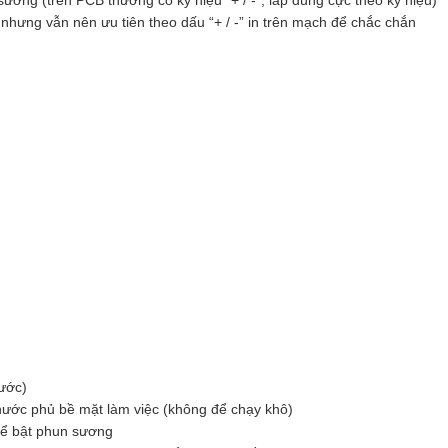
ương (trên PCB thường có ký hiệu “+ / -”, lắp đúng cực theo ký hiệu)
, nhưng vẫn nên ưu tiên theo dấu “+ / -” in trên mạch để chắc chắn
ước)
 nước phủ bề mặt làm việc (không để chạy khô)
để bật phun sương