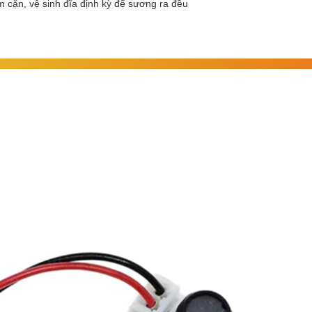
 cặn, vệ sinh đĩa định kỳ để sương ra đều