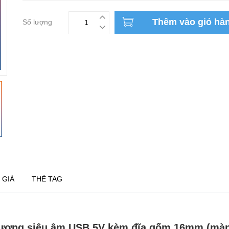
Thêm vào giỏ hà
Số lượng
 GIÁ
THẺ TAG
ương siêu âm USB 5V kèm đĩa gốm 16mm (mà