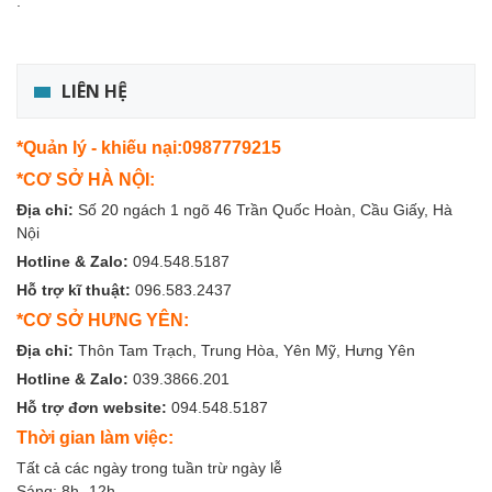
.
LIÊN HỆ
*Quản lý - khiếu nại:0987779215
*CƠ SỞ HÀ NỘI:
Địa chỉ:
Số 20 ngách 1 ngõ 46 Trần Quốc Hoàn, Cầu Giấy, Hà
Nội
Hotline & Zalo:
094.548.5187
Hỗ trợ kĩ thuật:
096.583.2437
*CƠ SỞ HƯNG YÊN:
Địa chỉ:
Thôn Tam Trạch, Trung Hòa, Yên Mỹ, Hưng Yên
Hotline & Zalo:
039.3866.201
Hỗ trợ đơn website:
094.548.5187
Thời gian làm việc:
Tất cả các ngày trong tuần trừ ngày lễ
Sáng: 8h -12h