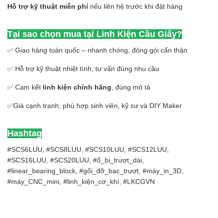
Hỗ trợ kỹ thuật miễn phí
nếu liên hệ trước khi đặt hàng
Tại sao chọn mua tại Linh Kiện Cầu Giấy?
✅ Giao hàng toàn quốc – nhanh chóng, đóng gói cẩn thận
✅ Hỗ trợ kỹ thuật nhiệt tình, tư vấn đúng nhu cầu
✅ Cam kết
linh kiện chính hãng
, đúng mô tả
✅Giá cạnh tranh, phù hợp sinh viên, kỹ sư và DIY Maker
Hashtag
#SCS6LUU, #SCS8LUU, #SCS10LUU, #SCS12LUU,
#SCS16LUU, #SCS20LUU, #ổ_bi_trượt_dài,
#linear_bearing_block, #gối_đỡ_bạc_trượt, #máy_in_3D,
#máy_CNC_mini, #linh_kiện_cơ_khí, #LKCGVN