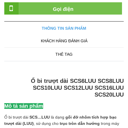
Gọi điện
THÔNG TIN SẢN PHẨM
KHÁCH HÀNG ĐÁNH GIÁ
THẺ TAG
Ổ bi trượt dài SCS6LUU SCS8LUU
SCS10LUU SCS12LUU SCS16LUU
SCS20LUU
Mô tả sản phẩm
Ổ bi trượt dài
SCS…LUU
là dạng
gối đỡ nhôm tích hợp bạc
trượt dài (LUU)
, sử dụng cho
trục tròn dẫn hướng
trong máy