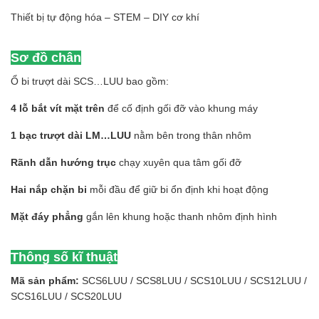
Thiết bị tự động hóa – STEM – DIY cơ khí
Sơ đồ chân
Ổ bi trượt dài SCS…LUU bao gồm:
4 lỗ bắt vít mặt trên
để cố định gối đỡ vào khung máy
1 bạc trượt dài LM…LUU
nằm bên trong thân nhôm
Rãnh dẫn hướng trục
chạy xuyên qua tâm gối đỡ
Hai nắp chặn bi
mỗi đầu để giữ bi ổn định khi hoạt động
Mặt đáy phẳng
gắn lên khung hoặc thanh nhôm định hình
Thông số kĩ thuật
Mã sản phẩm:
SCS6LUU / SCS8LUU / SCS10LUU / SCS12LUU /
SCS16LUU / SCS20LUU