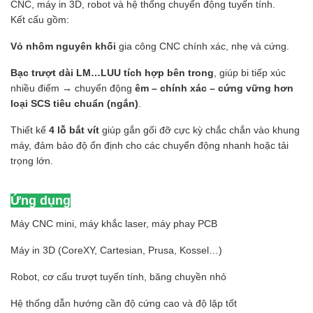
CNC, máy in 3D, robot và hệ thống chuyển động tuyến tính.
Kết cấu gồm:
Vỏ nhôm nguyên khối
gia công CNC chính xác, nhẹ và cứng.
Bạc trượt dài LM…LUU tích hợp bên trong
, giúp bi tiếp xúc
nhiều điểm → chuyển động
êm – chính xác – cứng vững hơn
loại SCS tiêu chuẩn (ngắn)
.
Thiết kế
4 lỗ bắt vít
giúp gắn gối đỡ cực kỳ chắc chắn vào khung
máy, đảm bảo độ ổn định cho các chuyển động nhanh hoặc tải
trọng lớn.
Ứng dụng
Máy CNC mini, máy khắc laser, máy phay PCB
Máy in 3D (CoreXY, Cartesian, Prusa, Kossel…)
Robot, cơ cấu trượt tuyến tính, băng chuyền nhỏ
Hệ thống dẫn hướng cần độ cứng cao và độ lặp tốt