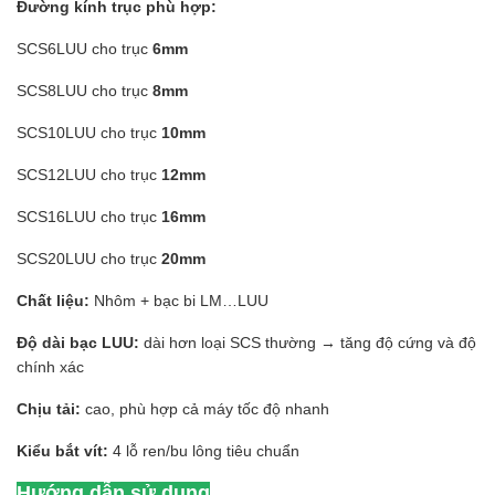
Đường kính trục phù hợp:
SCS6LUU cho trục
6mm
SCS8LUU cho trục
8mm
SCS10LUU cho trục
10mm
SCS12LUU cho trục
12mm
SCS16LUU cho trục
16mm
SCS20LUU cho trục
20mm
Chất liệu:
Nhôm + bạc bi LM…LUU
Độ dài bạc LUU:
dài hơn loại SCS thường → tăng độ cứng và độ
chính xác
Chịu tải:
cao, phù hợp cả máy tốc độ nhanh
Kiểu bắt vít:
4 lỗ ren/bu lông tiêu chuẩn
Hướng dẫn sử dụng