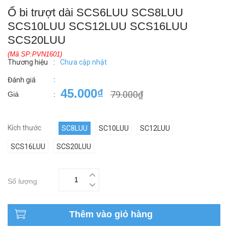
Ổ bi trượt dài SCS6LUU SCS8LUU
SCS10LUU SCS12LUU SCS16LUU
SCS20LUU
(Mã SP:PVN1601)
Thương hiệu
:
Chưa cập nhật
:
Đánh giá
45.000₫
79.000₫
Giá
:
Kích thước
SC8LUU
SC10LUU
SC12LUU
SCS16LUU
SCS20LUU
Số lượng
Thêm vào giỏ hàng