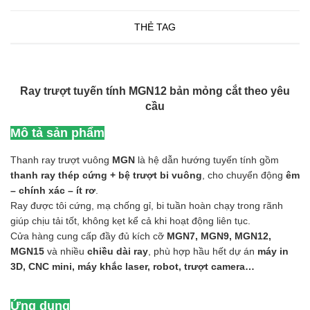
THẺ TAG
Ray trượt tuyến tính MGN12 bản mỏng cắt theo yêu
cầu
Mô tả sản phẩm
Thanh ray trượt vuông
MGN
là hệ dẫn hướng tuyến tính gồm
thanh ray thép cứng + bệ trượt bi vuông
, cho chuyển động
êm
– chính xác – ít rơ
.
Ray được tôi cứng, mạ chống gỉ, bi tuần hoàn chạy trong rãnh
giúp chịu tải tốt, không kẹt kể cả khi hoạt động liên tục.
Cửa hàng cung cấp đầy đủ kích cỡ
MGN7, MGN9, MGN12,
MGN15
và nhiều
chiều dài ray
, phù hợp hầu hết dự án
máy in
3D, CNC mini, máy khắc laser, robot, trượt camera…
Ứng dụng