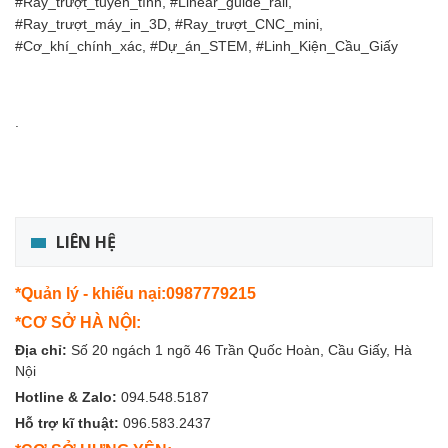
#Ray_trượt_tuyến_tính, #Linear_guide_rail,
#Ray_trượt_máy_in_3D, #Ray_trượt_CNC_mini,
#Cơ_khí_chính_xác, #Dự_án_STEM, #Linh_Kiện_Cầu_Giấy
.
LIÊN HỆ
*Quản lý - khiếu nại:0987779215
*CƠ SỞ HÀ NỘI:
Địa chỉ:
Số 20 ngách 1 ngõ 46 Trần Quốc Hoàn, Cầu Giấy, Hà
Nội
Hotline & Zalo:
094.548.5187
Hỗ trợ kĩ thuật:
096.583.2437