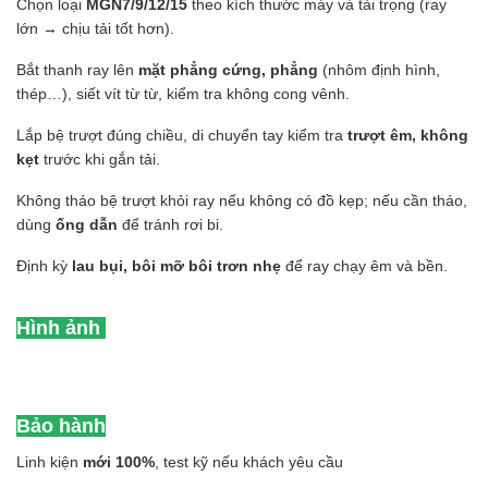
Chọn loại
MGN7/9/12/15
theo kích thước máy và tải trọng (ray
lớn → chịu tải tốt hơn).
Bắt thanh ray lên
mặt phẳng cứng, phẳng
(nhôm định hình,
thép…), siết vít từ từ, kiểm tra không cong vênh.
Lắp bệ trượt đúng chiều, di chuyển tay kiểm tra
trượt êm, không
kẹt
trước khi gắn tải.
Không tháo bệ trượt khỏi ray nếu không có đồ kẹp; nếu cần tháo,
dùng
ống dẫn
để tránh rơi bi.
Định kỳ
lau bụi, bôi mỡ bôi trơn nhẹ
để ray chạy êm và bền.
Hình ảnh
Bảo hành
Linh kiện
mới 100%
, test kỹ nếu khách yêu cầu