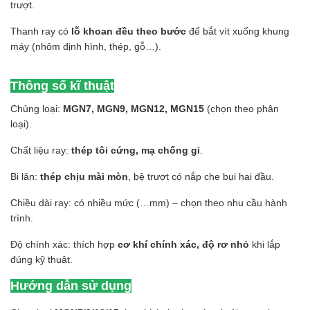
trượt.
Thanh ray có
lỗ khoan đều theo bước
để bắt vít xuống khung
máy (nhôm định hình, thép, gỗ…).
Thông số kĩ thuật
Chủng loại:
MGN7, MGN9, MGN12, MGN15
(chọn theo phân
loại).
Chất liệu ray:
thép tôi cứng, mạ chống gỉ
.
Bi lăn:
thép chịu mài mòn
, bệ trượt có nắp che bụi hai đầu.
Chiều dài ray: có nhiều mức (…mm) – chọn theo nhu cầu hành
trình.
Độ chính xác: thích hợp
cơ khí chính xác, độ rơ nhỏ
khi lắp
đúng kỹ thuật.
Hướng dẫn sử dụng