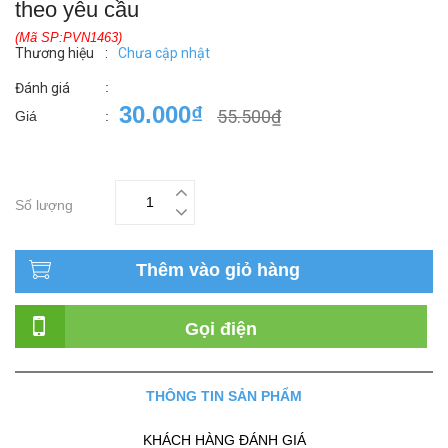
theo yêu cầu
(Mã SP:PVN1463)
Thương hiệu
:
Chưa cập nhật
:
Đánh giá
30.000₫
55.500₫
Giá
:
Số lượng
Thêm vào giỏ hàng
Gọi điện
THÔNG TIN SẢN PHẨM
KHÁCH HÀNG ĐÁNH GIÁ