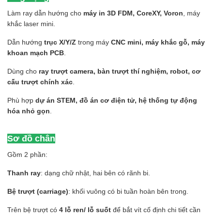
Làm ray dẫn hướng cho
máy in 3D FDM, CoreXY, Voron
, máy
khắc laser mini.
Dẫn hướng
trục X/Y/Z
trong máy
CNC mini, máy khắc gỗ, máy
khoan mạch PCB
.
Dùng cho
ray trượt camera, bàn trượt thí nghiệm, robot, cơ
cấu trượt chính xác
.
Phù hợp
dự án STEM, đồ án cơ điện tử, hệ thống tự động
hóa nhỏ gọn
.
Sơ đồ chân
Gồm 2 phần:
Thanh ray
: dạng chữ nhật, hai bên có rãnh bi.
Bệ trượt (carriage)
: khối vuông có bi tuần hoàn bên trong.
Trên bệ trượt có
4 lỗ ren/ lỗ suốt
để bắt vít cố định chi tiết cần