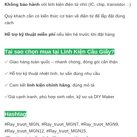
Không bảo hành
với linh kiện điện tử nhỏ (IC, chip, transistor…)
Quý khách cần có kiến thức cơ bản về điện tử để lắp đặt đúng
cách
Hỗ trợ kỹ thuật miễn phí
nếu liên hệ trước khi đặt hàng
Tại sao chọn mua tại Linh Kiện Cầu Giấy?
✅ Giao hàng toàn quốc – nhanh chóng, đóng gói cẩn thận
✅ Hỗ trợ kỹ thuật nhiệt tình, tư vấn đúng nhu cầu
✅ Cam kết
linh kiện chính hãng
, đúng mô tả
✅Giá cạnh tranh, phù hợp sinh viên, kỹ sư và DIY Maker
Hashtag
#Ray_trượt_MGN, #Ray_trượt_MGN7, #Ray_trượt_MGN9,
#Ray_trượt_MGN12, #Ray_trượt_MGN15,