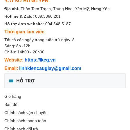
*CƠ SỞ HƯNG YÊN:
Địa chỉ:
Thôn Tam Trạch, Trung Hòa, Yên Mỹ, Hưng Yên
Hotline & Zalo:
039.3866.201
Hỗ trợ đơn website:
094.548.5187
Thời gian làm việc:
Tất cả các ngày trong tuần trừ ngày lễ
Sáng: 8h -12h
Chiều: 14h00 - 20h00
Website:
https://lkcg.vn
Email:
linhkiencaugiay@gmail.com
HỖ TRỢ
Giỏ hàng
Bản đồ
Chính sách vận chuyển
Chính sách thanh toán
Chính sách đổi trả