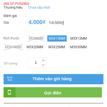
(Mã SP:PVN1992)
Thương hiệu
:
Chưa cập nhật
:
Đánh giá
4.000₫
14.500₫
Giá
:
Kích thước
M3X8MM
M3X10MM
M3X12MM
M3X18MM
M3X20MM
M3X25MM
M3X30MM
Số lượng
Thêm vào giỏ hàng
Gọi điện