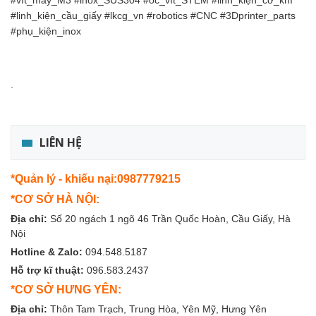
#vít_máy_M3 #inox_SUS304 #ốc_vít_STEM #linh_kiện_cơ_khí
#linh_kiện_cầu_giấy #lkcg_vn #robotics #CNC #3Dprinter_parts
#phụ_kiện_inox
.
LIÊN HỆ
*Quản lý - khiếu nại:0987779215
*CƠ SỞ HÀ NỘI:
Địa chỉ:
Số 20 ngách 1 ngõ 46 Trần Quốc Hoàn, Cầu Giấy, Hà
Nội
Hotline & Zalo:
094.548.5187
Hỗ trợ kĩ thuật:
096.583.2437
*CƠ SỞ HƯNG YÊN:
Địa chỉ:
Thôn Tam Trạch, Trung Hòa, Yên Mỹ, Hưng Yên