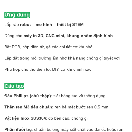
Ứng dụng
Lắp ráp
robot – mô hình – thiết bị STEM
Dùng cho
máy in 3D, CNC mini, khung nhôm định hình
Bắt PCB, hộp điện tử, gá các chi tiết cơ khí nhỏ
Lắp đặt trong môi trường ẩm nhờ khả năng chống gỉ tuyệt vời
Phù hợp cho thợ điện tử, DIY, cơ khí chính xác
Cấu tạo
Đầu Phillips (chữ thập)
: siết bằng tua vít thông dụng
Thân ren M3 tiêu chuẩn
: ren hệ mét bước ren 0.5 mm
Vật liệu Inox SUS304
: độ bền cao, chống gỉ
Phần đuôi trụ
: chuẩn bulong máy siết chặt vào đai ốc hoặc ren