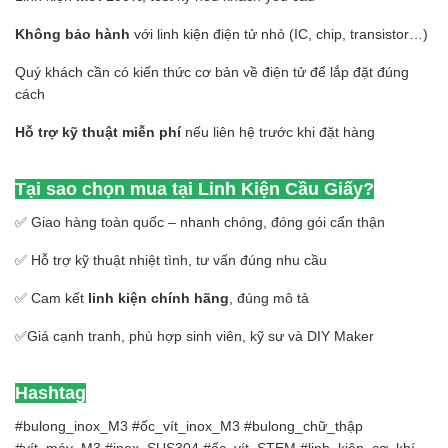
Không bảo hành
với linh kiện điện tử nhỏ (IC, chip, transistor…)
Quý khách cần có kiến thức cơ bản về điện tử để lắp đặt đúng
cách
Hỗ trợ kỹ thuật miễn phí
nếu liên hệ trước khi đặt hàng
Tại sao chọn mua tại Linh Kiện Cầu Giấy?
✅ Giao hàng toàn quốc – nhanh chóng, đóng gói cẩn thận
✅ Hỗ trợ kỹ thuật nhiệt tình, tư vấn đúng nhu cầu
✅ Cam kết
linh kiện chính hãng
, đúng mô tả
✅Giá cạnh tranh, phù hợp sinh viên, kỹ sư và DIY Maker
Hashtag
#bulong_inox_M3 #ốc_vít_inox_M3 #bulong_chữ_thập