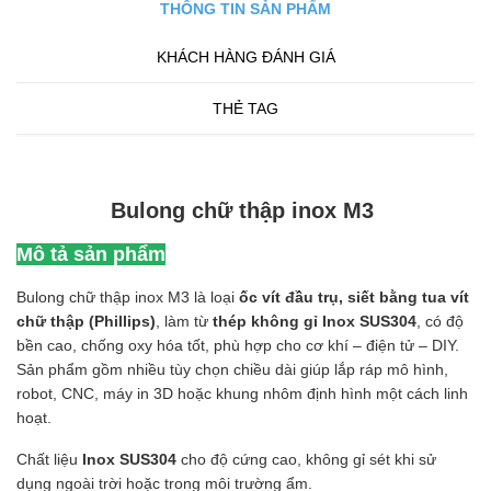
THÔNG TIN SẢN PHẨM
KHÁCH HÀNG ĐÁNH GIÁ
THẺ TAG
Bulong chữ thập inox M3
Mô tả sản phẩm
Bulong chữ thập inox M3 là loại
ốc vít đầu trụ, siết bằng tua vít
chữ thập (Phillips)
, làm từ
thép không gỉ Inox SUS304
, có độ
bền cao, chống oxy hóa tốt, phù hợp cho cơ khí – điện tử – DIY.
Sản phẩm gồm nhiều tùy chọn chiều dài giúp lắp ráp mô hình,
robot, CNC, máy in 3D hoặc khung nhôm định hình một cách linh
hoạt.
Chất liệu
Inox SUS304
cho độ cứng cao, không gỉ sét khi sử
dụng ngoài trời hoặc trong môi trường ẩm.