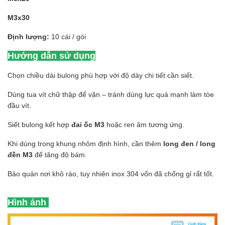
M3x30
Định lượng:
10 cái / gói
Hướng dẫn sử dụng
Chọn chiều dài bulong phù hợp với độ dày chi tiết cần siết.
Dùng tua vít chữ thập để vặn – tránh dùng lực quá mạnh làm tòe
đầu vít.
Siết bulong kết hợp
đai ốc M3
hoặc ren âm tương ứng.
Khi dùng trong khung nhôm định hình, cần thêm
long đen / long
đền M3
để tăng độ bám.
Bảo quản nơi khô ráo, tuy nhiên inox 304 vốn đã chống gỉ rất tốt.
Hình ảnh