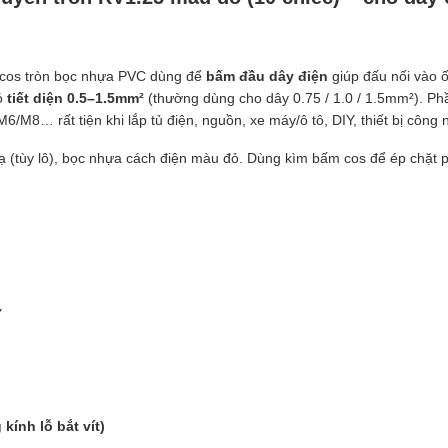
à cos tròn bọc nhựa PVC dùng để
bấm đầu dây điện
giúp đấu nối vào ố
ó
tiết diện 0.5–1.5mm²
(thường dùng cho dây 0.75 / 1.0 / 1.5mm²). Phầ
/M8… rất tiện khi lắp tủ điện, nguồn, xe máy/ô tô, DIY, thiết bị công 
mạ (tùy lô), bọc nhựa cách điện màu đỏ. Dùng kìm bấm cos để ép chặt p
Y
kính lỗ bắt vít)