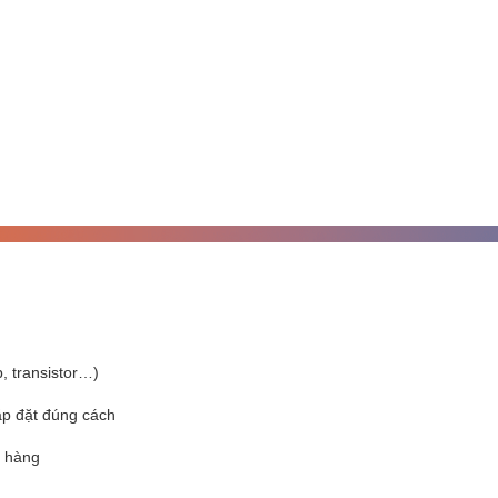
p, transistor…)
ắp đặt đúng cách
t hàng