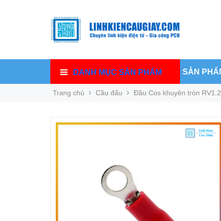
SẢN PHẨ
DANH MỤC SẢN PHẨM
Trang chủ
Cầu đấu
Đầu Cos khuyên tròn RV1.2