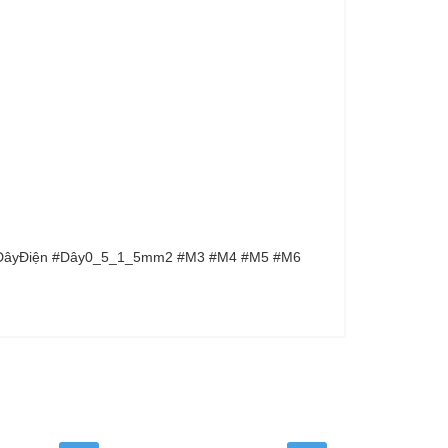
ốiDâyĐiện #Dây0_5_1_5mm2 #M3 #M4 #M5 #M6