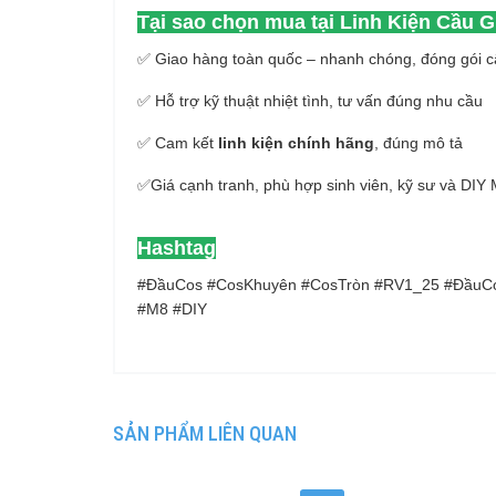
Tại sao chọn mua tại Linh Kiện Cầu G
✅ Giao hàng toàn quốc – nhanh chóng, đóng gói c
✅ Hỗ trợ kỹ thuật nhiệt tình, tư vấn đúng nhu cầu
✅ Cam kết
linh kiện chính hãng
, đúng mô tả
✅Giá cạnh tranh, phù hợp sinh viên, kỹ sư và DIY
Hashtag
#ĐầuCos #CosKhuyên #CosTròn #RV1_25 #ĐầuCo
#M8 #DIY
SẢN PHẨM LIÊN QUAN