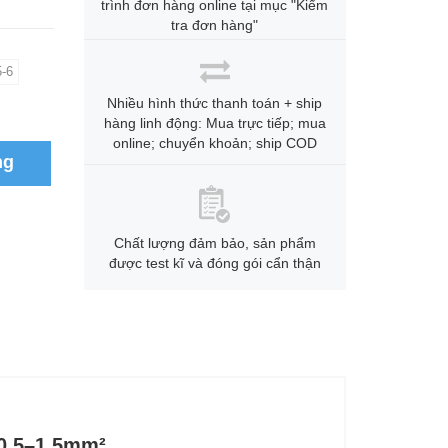
trình đơn hàng online tại mục "Kiểm
tra đơn hàng"
-6
Nhiều hình thức thanh toán + ship
hàng linh động: Mua trực tiếp; mua
online; chuyển khoản; ship COD
ng
Chất lượng đảm bảo, sản phẩm
được test kĩ và đóng gói cẩn thận
 0.5–1.5mm²