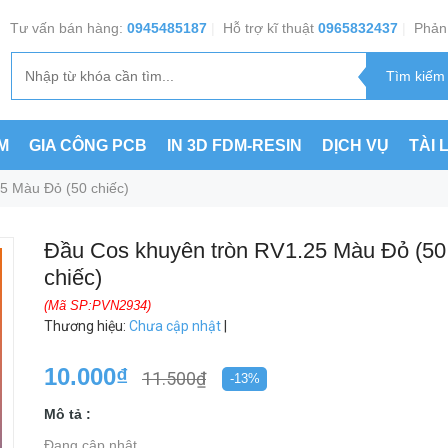
Tư vấn bán hàng:
0945485187
|
Hỗ trợ kĩ thuật
0965832437
|
Phản 
M
GIA CÔNG PCB
IN 3D FDM-RESIN
DỊCH VỤ
TÀI 
5 Màu Đỏ (50 chiếc)
Đầu Cos khuyên tròn RV1.25 Màu Đỏ (50
chiếc)
(Mã SP:PVN2934)
Thương hiệu
:
Chưa cập nhật
|
10.000₫
11.500₫
-13%
Mô tả :
Đang cập nhật ...