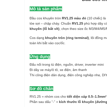
Mô tả sản phẩm
Đầu cos khuyên tròn
RV1.25 màu đỏ
(10 chiếc) l
tòe sợi – chập cháy. Chuẩn
RV1.25
phù hợp dây c
khuyên (lỗ bắt vít)
, chọn theo size ốc M3/M4/M5/M6
Cos dạng
khuyên tròn (ring terminal)
, lõi đồng 
toàn khi bắt vào cọc/ốc.
Ứng dụng
Đấu nối trong tủ điện, nguồn, driver, inverter mini
Đi dây xe máy/ô tô, xe điện, âm thanh
Thi công điện dân dụng, điện công nghiệp nhẹ, DI
Sơ đồ chân
RV1.25 = nhóm cos cho
tiết diện cáp 0.5–1.5mm²
Phần sau dấu “-” =
kích thước lỗ khuyên (đường 