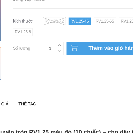
Kích thước
RV1.25-3.2
RV1.25-4S
RV1.25-5S
RV1.25
RV1.25-8
Thêm vào giỏ hà
Số lượng
 GIÁ
THẺ TAG
uyên tròn RV1.25 màu đỏ (10 chiếc) – cho dây