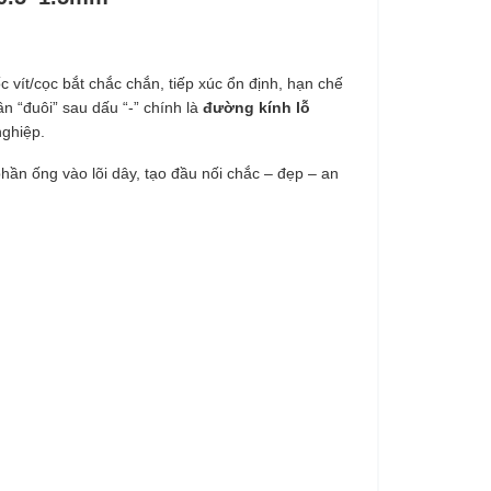
c vít/cọc bắt chắc chắn, tiếp xúc ổn định, hạn chế
n “đuôi” sau dấu “-” chính là
đường kính lỗ
nghiệp.
hần ống vào lõi dây, tạo đầu nối chắc – đẹp – an