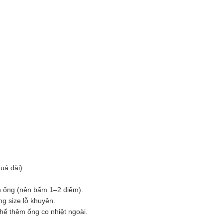
uá dài).
 ống (nên bấm 1–2 điểm).
ng size lỗ khuyên.
thể thêm ống co nhiệt ngoài.