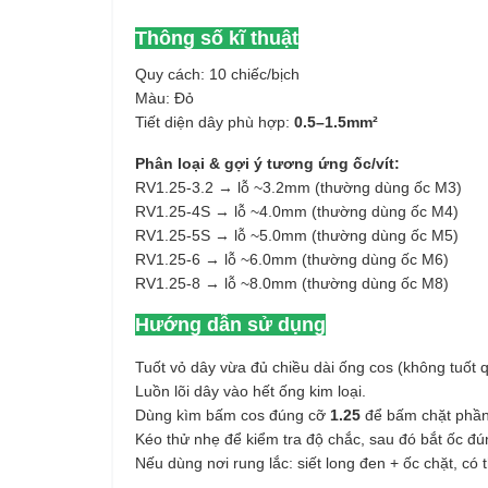
Thông số kĩ thuật
Quy cách: 10 chiếc/bịch
Màu: Đỏ
Tiết diện dây phù hợp:
0.5–1.5mm²
Phân loại & gợi ý tương ứng ốc/vít:
RV1.25-3.2 → lỗ ~3.2mm (thường dùng ốc M3)
RV1.25-4S → lỗ ~4.0mm (thường dùng ốc M4)
RV1.25-5S → lỗ ~5.0mm (thường dùng ốc M5)
RV1.25-6 → lỗ ~6.0mm (thường dùng ốc M6)
RV1.25-8 → lỗ ~8.0mm (thường dùng ốc M8)
Hướng dẫn sử dụng
Tuốt vỏ dây vừa đủ chiều dài ống cos (không tuốt q
Luồn lõi dây vào hết ống kim loại.
Dùng kìm bấm cos đúng cỡ
1.25
để bấm chặt phần
Kéo thử nhẹ để kiểm tra độ chắc, sau đó bắt ốc đú
Nếu dùng nơi rung lắc: siết long đen + ốc chặt, có 