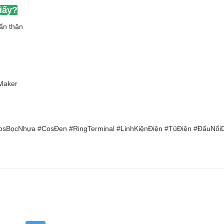
iấy?
ẩn thận
 Maker
sBọcNhựa #CosĐen #RingTerminal #LinhKiệnĐiện #TủĐiện #ĐấuN