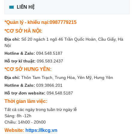
LIÊN HỆ
*Quản lý - khiếu nại:0987779215
*CƠ SỞ HÀ NỘI:
Địa chỉ:
Số 20 ngách 1 ngõ 46 Trần Quốc Hoàn, Cầu Giấy, Hà
Nội
Hotline & Zalo:
094.548.5187
Hỗ trợ kĩ thuật:
096.583.2437
*CƠ SỞ HƯNG YÊN:
Địa chỉ:
Thôn Tam Trạch, Trung Hòa, Yên Mỹ, Hưng Yên
Hotline & Zalo:
039.3866.201
Hỗ trợ đơn website:
094.548.5187
Thời gian làm việc:
Tất cả các ngày trong tuần trừ ngày lễ
Sáng: 8h -12h
Chiều: 14h00 - 20h00
Website:
https://lkcg.vn