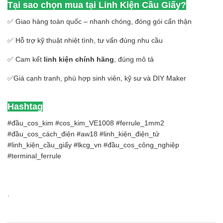
Tại sao chọn mua tại Linh Kiện Cầu Giấy?
✅ Giao hàng toàn quốc – nhanh chóng, đóng gói cẩn thận
✅ Hỗ trợ kỹ thuật nhiệt tình, tư vấn đúng nhu cầu
✅ Cam kết
linh kiện chính hãng
, đúng mô tả
✅Giá cạnh tranh, phù hợp sinh viên, kỹ sư và DIY Maker
Hashtag
#đầu_cos_kim #cos_kim_VE1008 #ferrule_1mm2
#đầu_cos_cách_điện #aw18 #linh_kiện_điện_tử
#linh_kiện_cầu_giấy #lkcg_vn #đầu_cos_công_nghiệp
#terminal_ferrule
.