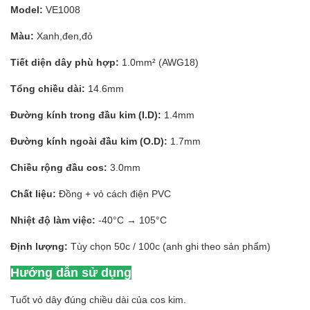
Model:
VE1008
Màu:
Xanh,đen,đỏ
Tiết diện dây phù hợp:
1.0mm² (AWG18)
Tổng chiều dài:
14.6mm
Đường kính trong đầu kim (I.D):
1.4mm
Đường kính ngoài đầu kim (O.D):
1.7mm
Chiều rộng đầu cos:
3.0mm
Chất liệu:
Đồng + vỏ cách điện PVC
Nhiệt độ làm việc:
-40°C → 105°C
Định lượng:
Tùy chọn 50c / 100c (anh ghi theo sản phẩm)
Hướng dẫn sử dụng
Tuốt vỏ dây đúng chiều dài của cos kim.