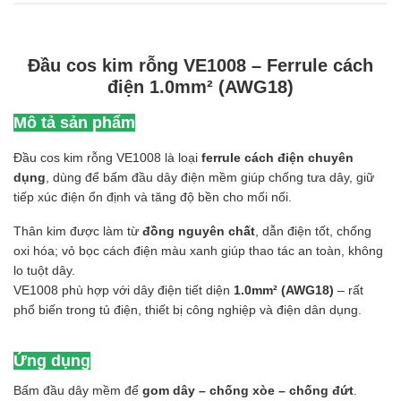
Đầu cos kim rỗng VE1008 – Ferrule cách
điện 1.0mm² (AWG18)
Mô tả sản phẩm
Đầu cos kim rỗng VE1008 là loại
ferrule cách điện chuyên
dụng
, dùng để bấm đầu dây điện mềm giúp chống tưa dây, giữ
tiếp xúc điện ổn định và tăng độ bền cho mối nối.
Thân kim được làm từ
đồng nguyên chất
, dẫn điện tốt, chống
oxi hóa; vỏ bọc cách điện màu xanh giúp thao tác an toàn, không
lo tuột dây.
VE1008 phù hợp với dây điện tiết diện
1.0mm² (AWG18)
– rất
phổ biến trong tủ điện, thiết bị công nghiệp và điện dân dụng.
Ứng dụng
Bấm đầu dây mềm để
gom dây – chống xòe – chống đứt
.