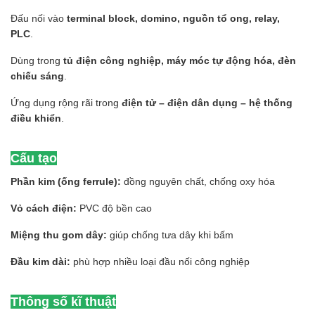
Đấu nối vào
terminal block, domino, nguồn tổ ong, relay,
PLC
.
Dùng trong
tủ điện công nghiệp, máy móc tự động hóa, đèn
chiếu sáng
.
Ứng dụng rộng rãi trong
điện tử – điện dân dụng – hệ thống
điều khiển
.
Cấu tạo
Phần kim (ống ferrule):
đồng nguyên chất, chống oxy hóa
Vỏ cách điện:
PVC độ bền cao
Miệng thu gom dây:
giúp chống tưa dây khi bấm
Đầu kim dài:
phù hợp nhiều loại đầu nối công nghiệp
Thông số kĩ thuật