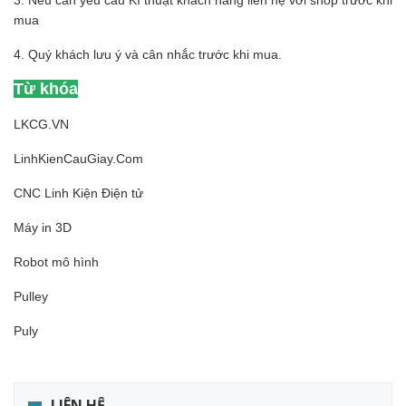
mua
4. Quý khách lưu ý và cân nhắc trước khi mua.
Từ khóa
LKCG.VN
LinhKienCauGiay.Com
CNC Linh Kiện Điện tử
Máy in 3D
Robot mô hình
Pulley
Puly
LIÊN HỆ