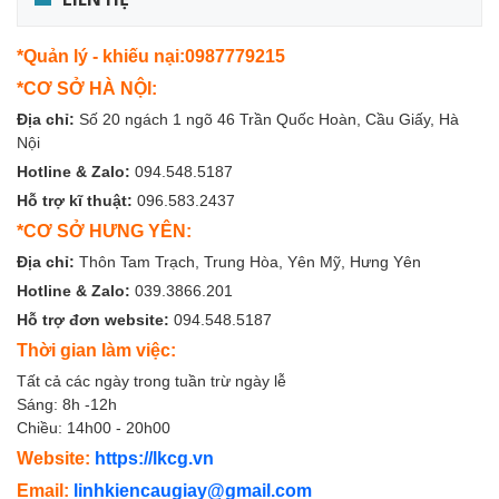
*Quản lý - khiếu nại:0987779215
*CƠ SỞ HÀ NỘI:
Địa chỉ:
Số 20 ngách 1 ngõ 46 Trần Quốc Hoàn, Cầu Giấy, Hà
Nội
Hotline & Zalo:
094.548.5187
Hỗ trợ kĩ thuật:
096.583.2437
*CƠ SỞ HƯNG YÊN:
Địa chỉ:
Thôn Tam Trạch, Trung Hòa, Yên Mỹ, Hưng Yên
Hotline & Zalo:
039.3866.201
Hỗ trợ đơn website:
094.548.5187
Thời gian làm việc:
Tất cả các ngày trong tuần trừ ngày lễ
Sáng: 8h -12h
Chiều: 14h00 - 20h00
Website:
https://lkcg.vn
Email:
linhkiencaugiay@gmail.com