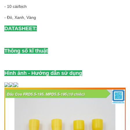
- 10 cái/bịch
- Đỏ, Xanh, Vàng
DATASHEET:
Thông số kĩ thuật
Hình ảnh - Hướng dẫn sử dụng