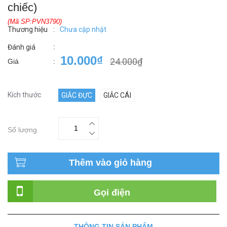
chiếc)
(Mã SP:PVN3790)
Thương hiệu
:
Chưa cập nhật
:
Đánh giá
10.000₫
24.000₫
Giá
:
Kích thước
GIẮC ĐỰC
GIẮC CÁI
Số lượng
Thêm vào giỏ hàng
Gọi điện
THÔNG TIN SẢN PHẨM