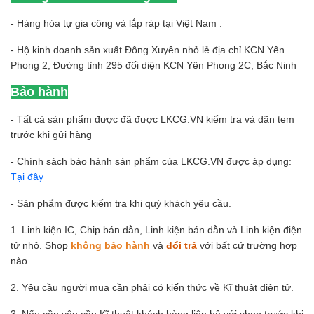
- Hàng hóa tự gia công và lắp ráp tại Việt Nam .
- Hộ kinh doanh sản xuất Đông Xuyên nhỏ lẻ địa chỉ KCN Yên
Phong 2, Đường tỉnh 295 đối diện KCN Yên Phong 2C, Bắc Ninh
Bảo hành
- Tất cả sản phẩm được đã được LKCG.VN kiểm tra và dãn tem
trước khi gửi hàng
- Chính sách bảo hành sản phẩm của LKCG.VN được áp dụng:
Tại đây
- Sản phẩm được kiểm tra khi quý khách yêu cầu.
1. Linh kiện IC, Chip bán dẫn, Linh kiện bán dẫn và Linh kiện điện
tử nhỏ. Shop
không bảo hành
và
đổi trả
với bất cứ trường hợp
nào.
2. Yêu cầu người mua cần phải có kiến thức về Kĩ thuật điện tử.
3. Nếu cần yêu cầu Kĩ thuật khách hàng liên hệ với shop trước khi