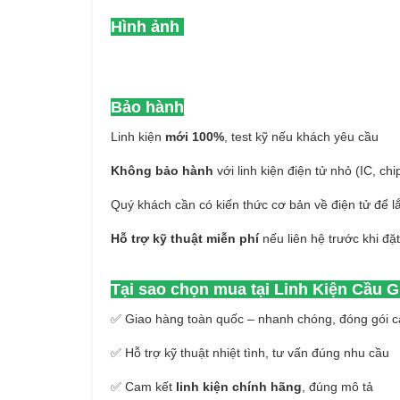
Hình ảnh
Bảo hành
Linh kiện
mới 100%
, test kỹ nếu khách yêu cầu
Không bảo hành
với linh kiện điện tử nhỏ (IC, chi
Quý khách cần có kiến thức cơ bản về điện tử để l
Hỗ trợ kỹ thuật miễn phí
nếu liên hệ trước khi đặ
Tại sao chọn mua tại Linh Kiện Cầu G
✅ Giao hàng toàn quốc – nhanh chóng, đóng gói c
✅ Hỗ trợ kỹ thuật nhiệt tình, tư vấn đúng nhu cầu
✅ Cam kết
linh kiện chính hãng
, đúng mô tả