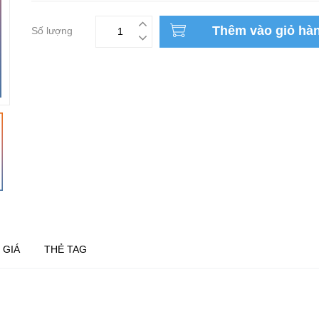
Thêm vào giỏ hà
Số lượng
 GIÁ
THẺ TAG