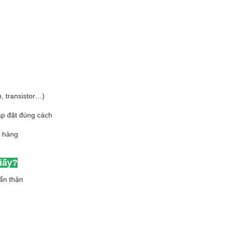
p, transistor…)
ắp đặt đúng cách
t hàng
iấy?
ẩn thận