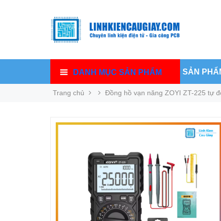
SẢN PHẨ
DANH MỤC SẢN PHẨM
Trang chủ
Đồng hồ vạn năng ZOYI ZT-225 tự 