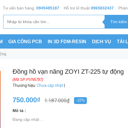
Tư vấn bán hàng:
0945485187
|
Hỗ trợ kĩ thuật
0965832437
|
Phản 
M
GIA CÔNG PCB
IN 3D FDM-RESIN
DỊCH VỤ
TÀI 
động
Đồng hồ vạn năng ZOYI ZT-225 tự động
(Mã SP:PVN5787)
Thương hiệu
:
Chưa cập nhật
|
750.000₫
1.187.000₫
-37%
Mô tả :
Đang cập nhật ...