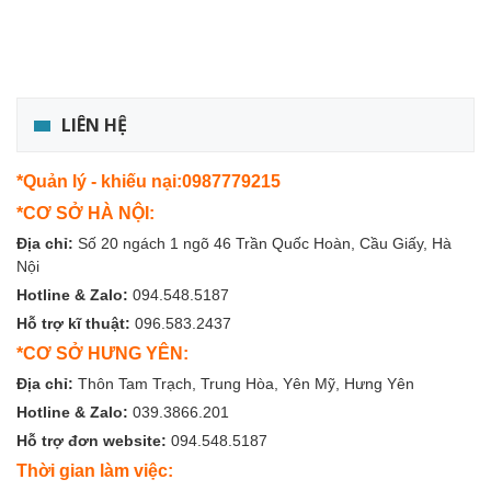
LIÊN HỆ
*Quản lý - khiếu nại:0987779215
*CƠ SỞ HÀ NỘI:
Địa chỉ:
Số 20 ngách 1 ngõ 46 Trần Quốc Hoàn, Cầu Giấy, Hà
Nội
Hotline & Zalo:
094.548.5187
Hỗ trợ kĩ thuật:
096.583.2437
*CƠ SỞ HƯNG YÊN:
Địa chỉ:
Thôn Tam Trạch, Trung Hòa, Yên Mỹ, Hưng Yên
Hotline & Zalo:
039.3866.201
Hỗ trợ đơn website:
094.548.5187
Thời gian làm việc: