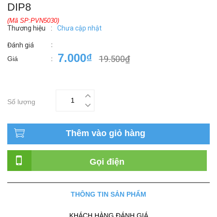
DIP8
(Mã SP:PVN5030)
Thương hiệu
:
Chưa cập nhật
:
Đánh giá
7.000₫
19.500₫
Giá
:
Số lượng
Thêm vào giỏ hàng
Gọi điện
THÔNG TIN SẢN PHẨM
KHÁCH HÀNG ĐÁNH GIÁ