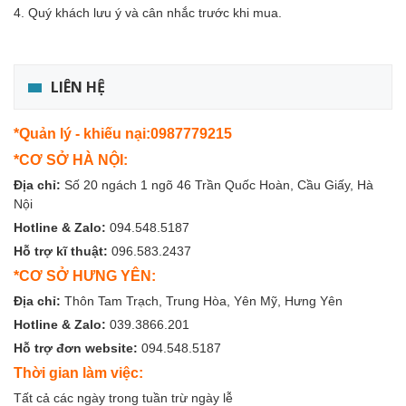
4. Quý khách lưu ý và cân nhắc trước khi mua.
LIÊN HỆ
*Quản lý - khiếu nại:0987779215
*CƠ SỞ HÀ NỘI:
Địa chỉ:
Số 20 ngách 1 ngõ 46 Trần Quốc Hoàn, Cầu Giấy, Hà
Nội
Hotline & Zalo:
094.548.5187
Hỗ trợ kĩ thuật:
096.583.2437
*CƠ SỞ HƯNG YÊN:
Địa chỉ:
Thôn Tam Trạch, Trung Hòa, Yên Mỹ, Hưng Yên
Hotline & Zalo:
039.3866.201
Hỗ trợ đơn website:
094.548.5187
Thời gian làm việc:
Tất cả các ngày trong tuần trừ ngày lễ