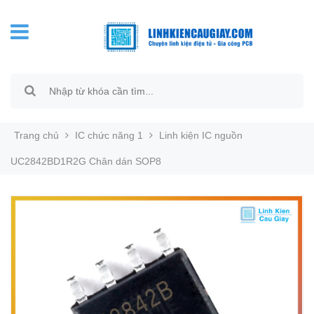
Trang chủ
IC chức năng 1
Linh kiện IC nguồn
UC2842BD1R2G Chân dán SOP8