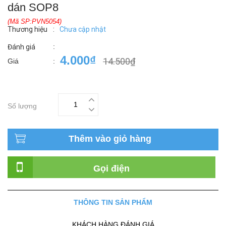
dán SOP8
(Mã SP:PVN5054)
Thương hiệu
:
Chưa cập nhật
:
Đánh giá
4.000₫
14.500₫
Giá
:
Số lượng
Thêm vào giỏ hàng
Gọi điện
THÔNG TIN SẢN PHẨM
KHÁCH HÀNG ĐÁNH GIÁ