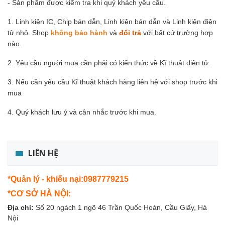
- Sản phẩm được kiểm tra khi quý khách yêu cầu.
1. Linh kiện IC, Chip bán dẫn, Linh kiện bán dẫn và Linh kiện điện
tử nhỏ. Shop
không bảo hành
và
đổi trả
với bất cứ trường hợp
nào.
2. Yêu cầu người mua cần phải có kiến thức về Kĩ thuật điện tử.
3. Nếu cần yêu cầu Kĩ thuật khách hàng liên hệ với shop trước khi
mua
4. Quý khách lưu ý và cân nhắc trước khi mua.
LIÊN HỆ
*Quản lý - khiếu nại:0987779215
*CƠ SỞ HÀ NỘI:
Địa chỉ:
Số 20 ngách 1 ngõ 46 Trần Quốc Hoàn, Cầu Giấy, Hà
Nội