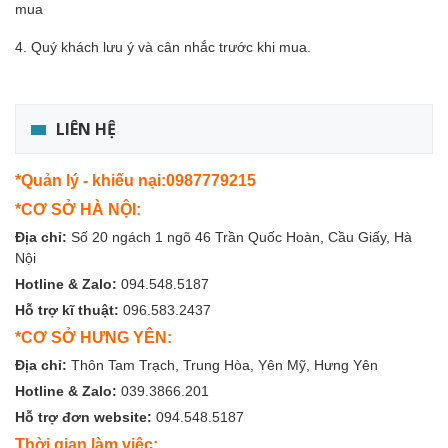
mua
4. Quý khách lưu ý và cân nhắc trước khi mua.
LIÊN HỆ
*Quản lý - khiếu nại:0987779215
*CƠ SỞ HÀ NỘI:
Địa chỉ:
Số 20 ngách 1 ngõ 46 Trần Quốc Hoàn, Cầu Giấy, Hà
Nội
Hotline & Zalo:
094.548.5187
Hỗ trợ kĩ thuật:
096.583.2437
*CƠ SỞ HƯNG YÊN:
Địa chỉ:
Thôn Tam Trạch, Trung Hòa, Yên Mỹ, Hưng Yên
Hotline & Zalo:
039.3866.201
Hỗ trợ đơn website:
094.548.5187
Thời gian làm việc: