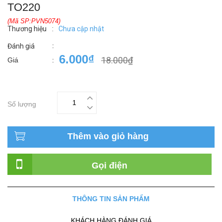
TO220
(Mã SP:PVN5074)
Thương hiệu
:
Chưa cập nhật
:
Đánh giá
6.000₫
18.000₫
Giá
:
Số lượng
Thêm vào giỏ hàng
Gọi điện
THÔNG TIN SẢN PHẨM
KHÁCH HÀNG ĐÁNH GIÁ