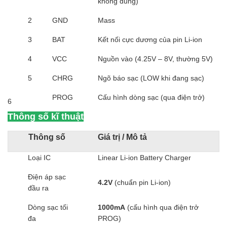
không dùng)
2
GND
Mass
3
BAT
Kết nối cực dương của pin Li-ion
4
VCC
Nguồn vào (4.25V – 8V, thường 5V)
5
CHRG
Ngõ báo sạc (LOW khi đang sạc)
PROG
Cấu hình dòng sạc (qua điện trở)
6
Thông số kĩ thuật
Thông số
Giá trị / Mô tả
Loại IC
Linear Li-ion Battery Charger
Điện áp sạc
4.2V
(chuẩn pin Li-ion)
đầu ra
Dòng sạc tối
1000mA
(cấu hình qua điện trở
đa
PROG)