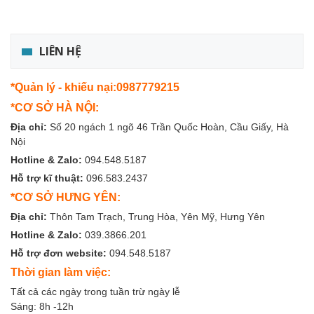
LIÊN HỆ
*Quản lý - khiếu nại:0987779215
*CƠ SỞ HÀ NỘI:
Địa chỉ:
Số 20 ngách 1 ngõ 46 Trần Quốc Hoàn, Cầu Giấy, Hà
Nội
Hotline & Zalo:
094.548.5187
Hỗ trợ kĩ thuật:
096.583.2437
*CƠ SỞ HƯNG YÊN:
Địa chỉ:
Thôn Tam Trạch, Trung Hòa, Yên Mỹ, Hưng Yên
Hotline & Zalo:
039.3866.201
Hỗ trợ đơn website:
094.548.5187
Thời gian làm việc:
Tất cả các ngày trong tuần trừ ngày lễ
Sáng: 8h -12h