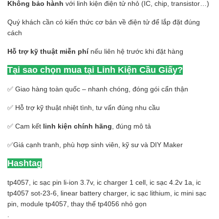
Không bảo hành
với linh kiện điện tử nhỏ (IC, chip, transistor…)
Quý khách cần có kiến thức cơ bản về điện tử để lắp đặt đúng
cách
Hỗ trợ kỹ thuật miễn phí
nếu liên hệ trước khi đặt hàng
Tại sao chọn mua tại Linh Kiện Cầu Giấy?
✅ Giao hàng toàn quốc – nhanh chóng, đóng gói cẩn thận
✅ Hỗ trợ kỹ thuật nhiệt tình, tư vấn đúng nhu cầu
✅ Cam kết
linh kiện chính hãng
, đúng mô tả
✅Giá cạnh tranh, phù hợp sinh viên, kỹ sư và DIY Maker
Hashtag
tp4057, ic sạc pin li-ion 3.7v, ic charger 1 cell, ic sạc 4.2v 1a, ic
tp4057 sot-23-6, linear battery charger, ic sạc lithium, ic mini sạc
pin, module tp4057, thay thế tp4056 nhỏ gọn
.