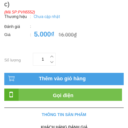
c)
(Mã SP:PVN5552)
Thương hiệu
:
Chưa cập nhật
:
Đánh giá
5.000₫
16.000₫
Giá
:
Số lượng
Thêm vào giỏ hàng
Gọi điện
THÔNG TIN SẢN PHẨM
KHÁCH HÀNG ĐÁNH GIÁ