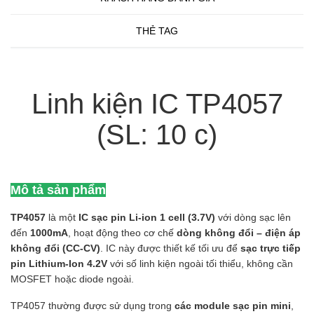
THẺ TAG
Linh kiện IC TP4057
(SL: 10 c)
Mô tả sản phẩm
TP4057
là một
IC sạc pin Li-ion 1 cell (3.7V)
với dòng sạc lên
đến
1000mA
, hoạt động theo cơ chế
dòng không đổi – điện áp
không đổi (CC-CV)
. IC này được thiết kế tối ưu để
sạc trực tiếp
pin Lithium-Ion 4.2V
với số linh kiện ngoài tối thiểu, không cần
MOSFET hoặc diode ngoài.
TP4057 thường được sử dụng trong
các module sạc pin mini
,