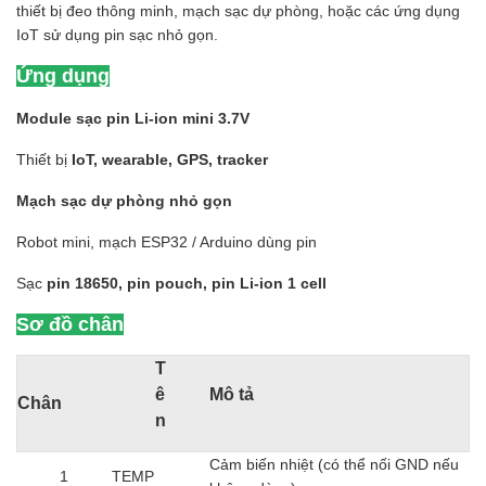
thiết bị đeo thông minh, mạch sạc dự phòng, hoặc các ứng dụng
IoT sử dụng pin sạc nhỏ gọn.
Ứng dụng
Module sạc pin Li-ion mini 3.7V
Thiết bị
IoT, wearable, GPS, tracker
Mạch sạc dự phòng nhỏ gọn
Robot mini, mạch ESP32 / Arduino dùng pin
Sạc
pin 18650, pin pouch, pin Li-ion 1 cell
Sơ đồ chân
T
ê
Mô tả
Chân
n
Cảm biến nhiệt (có thể nối GND nếu
1
TEMP