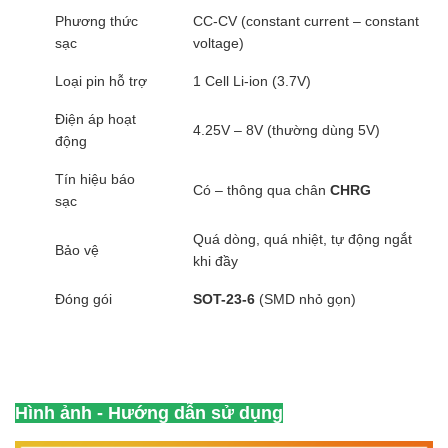
Phương thức
CC-CV (constant current – constant
sạc
voltage)
Loại pin hỗ trợ
1 Cell Li-ion (3.7V)
Điện áp hoạt
4.25V – 8V (thường dùng 5V)
động
Tín hiệu báo
Có – thông qua chân
CHRG
sạc
Quá dòng, quá nhiệt, tự động ngắt
Bảo vệ
khi đầy
Đóng gói
SOT-23-6
(SMD nhỏ gọn)
Hình ảnh - Hướng dẫn sử dụng