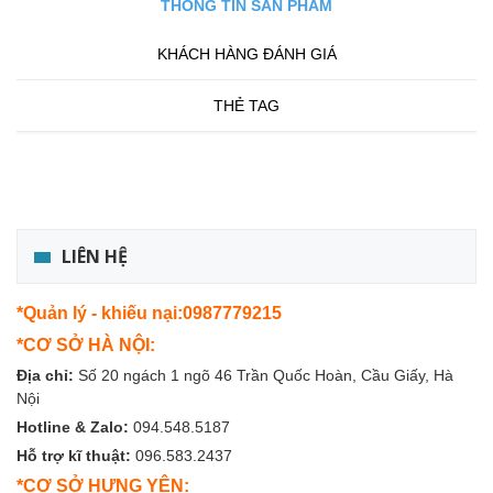
THÔNG TIN SẢN PHẨM
KHÁCH HÀNG ĐÁNH GIÁ
THẺ TAG
LIÊN HỆ
*Quản lý - khiếu nại:0987779215
*CƠ SỞ HÀ NỘI:
Địa chỉ:
Số 20 ngách 1 ngõ 46 Trần Quốc Hoàn, Cầu Giấy, Hà
Nội
Hotline & Zalo:
094.548.5187
Hỗ trợ kĩ thuật:
096.583.2437
*CƠ SỞ HƯNG YÊN: