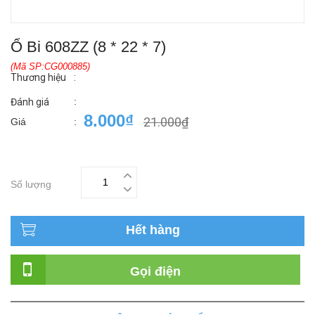
Ổ Bi 608ZZ (8 * 22 * 7)
(Mã SP:CG000885)
Thương hiệu
:
:
Đánh giá
8.000₫
21.000₫
Giá
:
Số lượng
Hết hàng
Gọi điện