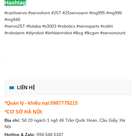
Hashtag
#canhservo #servohorn #25T #25servoarm #mg995 #mg996
#mg946
#servo25T #futaba #s3003 #robotics #servoparts #cokhi
#robotarm #diyrobot #linhkienrobot #lkcg #lkcgvn #servomount
.
LIÊN HỆ
*Quản lý - khiếu nại:0987779215
*CƠ SỞ HÀ NỘI:
Địa chỉ:
Số 20 ngách 1 ngõ 46 Trần Quốc Hoàn, Cầu Giấy, Hà
Nội
Hotline & Zalo:
094.548.5187