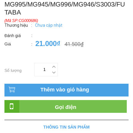
MG995/MG945/MG996/MG946/S3003/FU
TABA
(Mã SP:CG000686)
Thương hiệu
:
Chưa cập nhật
:
Đánh giá
21.000₫
41.500₫
Giá
:
Số lượng
Thêm vào giỏ hàng
Gọi điện
THÔNG TIN SẢN PHẨM