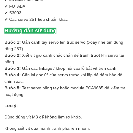
✔ FUTABA
✔ S3003
✔ Các servo 25T tiêu chuẩn khác
Hướng dẫn sử dụng
Bước 1:
Gắn cánh tay servo lên trục servo (xoay nhẹ tìm đúng
răng 25T).
Bước 2:
Xiết vít giữ cánh chắc chắn để tránh trượt khi servo tải
nặng.
Bước 3:
Gắn các linkage / khớp nối vào lỗ bắt vít trên cánh.
Bước 4:
Căn lại góc 0° của servo trước khi lắp để đảm bảo độ
chính xác.
Bước 5:
Test servo bằng tay hoặc module PCA9685 để kiểm tra
hoạt động.
Lưu ý:
Dùng đúng vít M3 để không làm rơ khớp.
Không siết vít quá mạnh tránh phá ren nhôm.