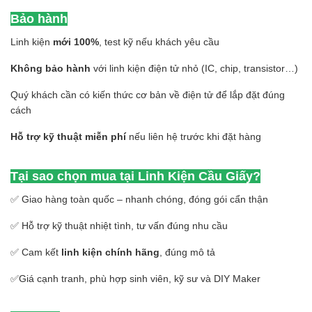
Bảo hành
Linh kiện
mới 100%
, test kỹ nếu khách yêu cầu
Không bảo hành
với linh kiện điện tử nhỏ (IC, chip, transistor…)
Quý khách cần có kiến thức cơ bản về điện tử để lắp đặt đúng
cách
Hỗ trợ kỹ thuật miễn phí
nếu liên hệ trước khi đặt hàng
Tại sao chọn mua tại Linh Kiện Cầu Giấy?
✅ Giao hàng toàn quốc – nhanh chóng, đóng gói cẩn thận
✅ Hỗ trợ kỹ thuật nhiệt tình, tư vấn đúng nhu cầu
✅ Cam kết
linh kiện chính hãng
, đúng mô tả
✅Giá cạnh tranh, phù hợp sinh viên, kỹ sư và DIY Maker