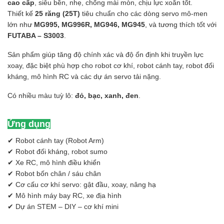
cao cấp
, siêu bền, nhẹ, chống mài mòn, chịu lực xoắn tốt.
Thiết kế
25 răng (25T)
tiêu chuẩn cho các dòng servo mô-men
lớn như
MG995, MG996R, MG946, MG945
, và tương thích tốt với
FUTABA – S3003
.
Sản phẩm giúp tăng độ chính xác và độ ổn định khi truyền lực
xoay, đặc biệt phù hợp cho robot cơ khí, robot cánh tay, robot đối
kháng, mô hình RC và các dự án servo tải nặng.
Có nhiều màu tuỳ lô:
đỏ, bạc, xanh, đen
.
Ứng dụng
✔ Robot cánh tay (Robot Arm)
✔ Robot đối kháng, robot sumo
✔ Xe RC, mô hình điều khiển
✔ Robot bốn chân / sáu chân
✔ Cơ cấu cơ khí servo: gật đầu, xoay, nâng hạ
✔ Mô hình máy bay RC, xe địa hình
✔ Dự án STEM – DIY – cơ khí mini