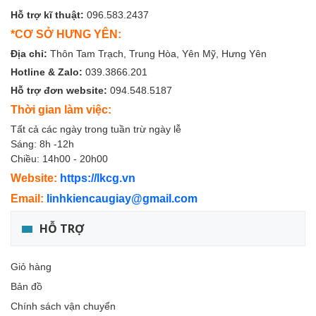
Hỗ trợ kĩ thuật:
096.583.2437
*CƠ SỞ HƯNG YÊN:
Địa chỉ:
Thôn Tam Trạch, Trung Hòa, Yên Mỹ, Hưng Yên
Hotline & Zalo:
039.3866.201
Hỗ trợ đơn website:
094.548.5187
Thời gian làm việc:
Tất cả các ngày trong tuần trừ ngày lễ
Sáng: 8h -12h
Chiều: 14h00 - 20h00
Website:
https://lkcg.vn
Email:
linhkiencaugiay@gmail.com
HỖ TRỢ
Giỏ hàng
Bản đồ
Chính sách vận chuyển