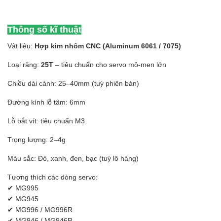
Thông số kĩ thuật
Vật liệu:
Hợp kim nhôm CNC (Aluminum 6061 / 7075)
Loại răng:
25T
– tiêu chuẩn cho servo mô-men lớn
Chiều dài cánh: 25–40mm (tuỳ phiên bản)
Đường kính lỗ tâm: 6mm
Lỗ bắt vít: tiêu chuẩn M3
Trọng lượng: 2–4g
Màu sắc: Đỏ, xanh, đen, bạc (tuỳ lô hàng)
Tương thích các dòng servo:
✔ MG995
✔ MG945
✔ MG996 / MG996R
✔ MG946 / MG946R