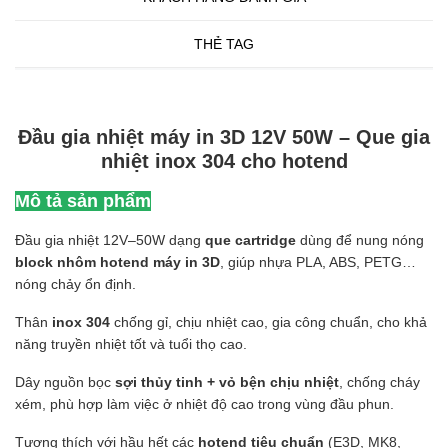
THẺ TAG
Đầu gia nhiệt máy in 3D 12V 50W – Que gia
nhiệt inox 304 cho hotend
Mô tả sản phẩm
Đầu gia nhiệt 12V–50W dạng
que cartridge
dùng để nung nóng
block nhôm hotend máy in 3D
, giúp nhựa PLA, ABS, PETG…
nóng chảy ổn định.
Thân
inox 304
chống gỉ, chịu nhiệt cao, gia công chuẩn, cho khả
năng truyền nhiệt tốt và tuổi thọ cao.
Dây nguồn bọc
sợi thủy tinh + vỏ bện chịu nhiệt
, chống cháy
xém, phù hợp làm việc ở nhiệt độ cao trong vùng đầu phun.
Tương thích với hầu hết các
hotend tiêu chuẩn
(E3D, MK8,