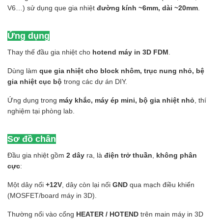
V6…) sử dụng que gia nhiệt
đường kính ~6mm, dài ~20mm
.
Ứng dụng
Thay thế đầu gia nhiệt cho
hotend máy in 3D FDM
.
Dùng làm
que gia nhiệt cho block nhôm, trục nung nhỏ, bệ
gia nhiệt cục bộ
trong các dự án DIY.
Ứng dụng trong
máy khắc, máy ép mini, bộ gia nhiệt nhỏ
, thí
nghiệm tại phòng lab.
Sơ đồ chân
Đầu gia nhiệt gồm
2 dây
ra, là
điện trở thuần
,
không phân
cực
:
Một dây nối
+12V
, dây còn lại nối
GND
qua mạch điều khiển
(MOSFET/board máy in 3D).
Thường nối vào cổng
HEATER / HOTEND
trên main máy in 3D