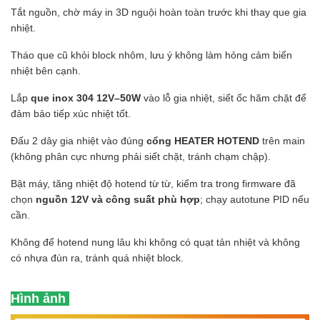
Tắt nguồn, chờ máy in 3D nguội hoàn toàn trước khi thay que gia
nhiệt.
Tháo que cũ khỏi block nhôm, lưu ý không làm hỏng cảm biến
nhiệt bên cạnh.
Lắp
que inox 304 12V–50W
vào lỗ gia nhiệt, siết ốc hãm chặt để
đảm bảo tiếp xúc nhiệt tốt.
Đấu 2 dây gia nhiệt vào đúng
cổng HEATER HOTEND
trên main
(không phân cực nhưng phải siết chặt, tránh chạm chập).
Bật máy, tăng nhiệt độ hotend từ từ, kiểm tra trong firmware đã
chọn
nguồn 12V và công suất phù hợp
; chạy autotune PID nếu
cần.
Không để hotend nung lâu khi không có quạt tản nhiệt và không
có nhựa đùn ra, tránh quá nhiệt block.
Hình ảnh