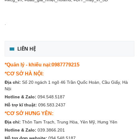
.
LIÊN HỆ
*Quản lý - khiếu nại:0987779215
*CƠ SỞ HÀ NỘI:
Địa chỉ:
Số 20 ngách 1 ngõ 46 Trần Quốc Hoàn, Cầu Giấy, Hà
Nội
Hotline & Zalo:
094.548.5187
Hỗ trợ kĩ thuật:
096.583.2437
*CƠ SỞ HƯNG YÊN:
Địa chỉ:
Thôn Tam Trạch, Trung Hòa, Yên Mỹ, Hưng Yên
Hotline & Zalo:
039.3866.201
Hỗ trợ đơn website:
094.548.5187