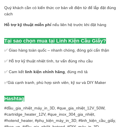
Quý khách cần có kiến thức cơ bản về điện tử để lắp đặt đúng
cách
Hỗ trợ kỹ thuật miễn phí
nếu liên hệ trước khi đặt hàng
Tại sao chọn mua tại Linh Kiện Cầu Giấy?
✅ Giao hàng toàn quốc – nhanh chóng, đóng gói cẩn thận
✅ Hỗ trợ kỹ thuật nhiệt tình, tư vấn đúng nhu cầu
✅ Cam kết
linh kiện chính hãng
, đúng mô tả
✅Giá cạnh tranh, phù hợp sinh viên, kỹ sư và DIY Maker
Hashtag
#đầu_gia_nhiệt_máy_in_3D, #que_gia_nhiệt_12V_50W,
#cartridge_heater_12V, #que_inox_304_gia_nhiệt,
#hotend_heater, #phụ_kiện_máy_in_3D, #linh_kiện_cầu_giấy,
#lkcg_vn, #đầu_gia_nhiệt_hotend, #DIY_máy_in_3D