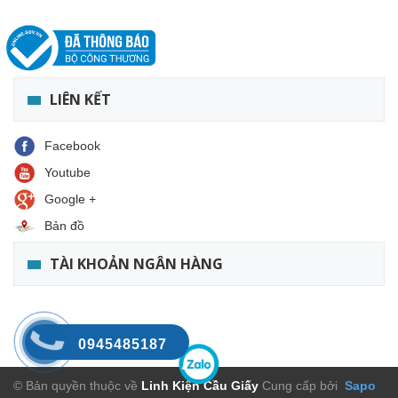
LIÊN KẾT
Facebook
Youtube
Google +
Bản đồ
TÀI KHOẢN NGÂN HÀNG
0945485187
© Bản quyền thuộc về
Linh Kiện Cầu Giấy
Cung cấp bởi
Sapo