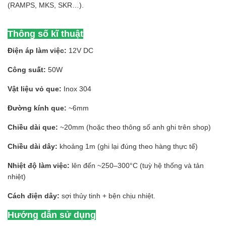
(RAMPS, MKS, SKR…).
Thông số kĩ thuật
Điện áp làm việc:
12V DC
Công suất:
50W
Vật liệu vỏ que:
Inox 304
Đường kính que:
~6mm
Chiều dài que:
~20mm (hoặc theo thông số anh ghi trên shop)
Chiều dài dây:
khoảng 1m (ghi lại đúng theo hàng thực tế)
Nhiệt độ làm việc:
lên đến ~250–300°C (tuỳ hệ thống và tản
nhiệt)
Cách điện dây:
sợi thủy tinh + bện chịu nhiệt.
Hướng dẫn sử dụng