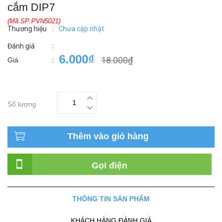
cắm DIP7
(Mã SP:PVN5021)
Thương hiệu
:
Chưa cập nhật
:
Đánh giá
6.000₫
18.000₫
Giá
:
Số lượng
Thêm vào giỏ hàng
Gọi điện
THÔNG TIN SẢN PHẨM
KHÁCH HÀNG ĐÁNH GIÁ