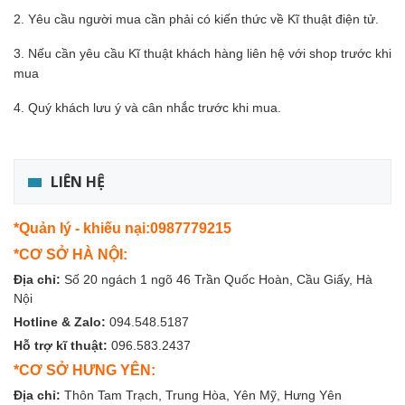
2. Yêu cầu người mua cần phải có kiến thức về Kĩ thuật điện tử.
3. Nếu cần yêu cầu Kĩ thuật khách hàng liên hệ với shop trước khi
mua
4. Quý khách lưu ý và cân nhắc trước khi mua.
LIÊN HỆ
*Quản lý - khiếu nại:0987779215
*CƠ SỞ HÀ NỘI:
Địa chỉ:
Số 20 ngách 1 ngõ 46 Trần Quốc Hoàn, Cầu Giấy, Hà
Nội
Hotline & Zalo:
094.548.5187
Hỗ trợ kĩ thuật:
096.583.2437
*CƠ SỞ HƯNG YÊN:
Địa chỉ:
Thôn Tam Trạch, Trung Hòa, Yên Mỹ, Hưng Yên