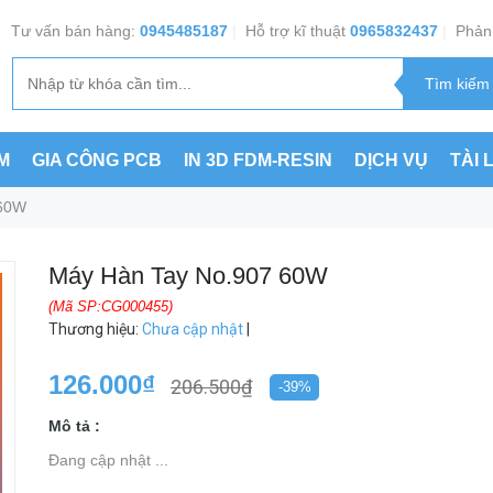
Tư vấn bán hàng:
0945485187
|
Hỗ trợ kĩ thuật
0965832437
|
Phản 
M
GIA CÔNG PCB
IN 3D FDM-RESIN
DỊCH VỤ
TÀI 
 60W
Máy Hàn Tay No.907 60W
(Mã SP:CG000455)
Thương hiệu
:
Chưa cập nhật
|
126.000₫
206.500₫
-39%
Mô tả :
Đang cập nhật ...