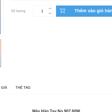
Thêm vào giỏ hà
Số lượng
 GIÁ
THẺ TAG
Máy Hàn Tay No.907 60W