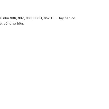
del như
936, 937, 939, 898D, 852D+
… Tay hàn có
ẹp, bóng và bền.