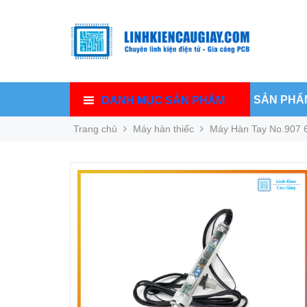
SẢN PHẨ
DANH MỤC SẢN PHẨM
Trang chủ
Máy hàn thiếc
Máy Hàn Tay No.907