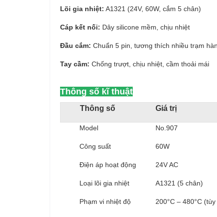
Lõi gia nhiệt:
A1321 (24V, 60W, cắm 5 chân)
Cáp kết nối:
Dây silicone mềm, chịu nhiệt
Đầu cắm:
Chuẩn 5 pin, tương thích nhiều trạm hà
Tay cầm:
Chống trượt, chịu nhiệt, cầm thoải mái
Thông số kĩ thuật
Thông số
Giá trị
Model
No.907
Công suất
60W
Điện áp hoạt động
24V AC
Loại lõi gia nhiệt
A1321 (5 chân)
Phạm vi nhiệt độ
200°C – 480°C (tùy