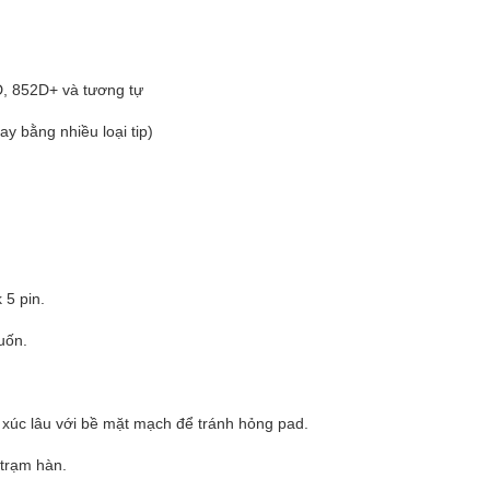
D, 852D+ và tương tự
ay bằng nhiều loại tip)
 5 pin.
uốn.
ếp xúc lâu với bề mặt mạch để tránh hỏng pad.
 trạm hàn.