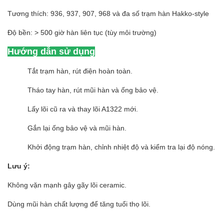
Tương thích: 936, 937, 907, 968 và đa số trạm hàn Hakko-style
Độ bền: > 500 giờ hàn liên tục (tùy môi trường)
Hướng dẫn sử dụng
Tắt trạm hàn, rút điện hoàn toàn.
Tháo tay hàn, rút mũi hàn và ống bảo vệ.
Lấy lõi cũ ra và thay lõi A1322 mới.
Gắn lại ống bảo vệ và mũi hàn.
Khởi động trạm hàn, chỉnh nhiệt độ và kiểm tra lại độ nóng.
Lưu ý:
Không vặn mạnh gây gãy lõi ceramic.
Dùng mũi hàn chất lượng để tăng tuổi thọ lõi.