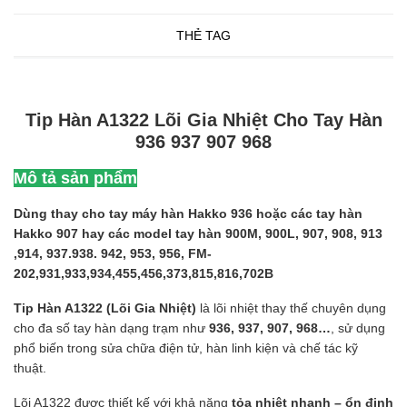
THẺ TAG
Tip Hàn A1322 Lõi Gia Nhiệt Cho Tay Hàn
936 937 907 968
Mô tả sản phẩm
Dùng thay cho tay máy hàn Hakko 936 hoặc các tay hàn
Hakko 907 hay các model tay hàn 900M, 900L, 907, 908, 913
,914, 937.938. 942, 953, 956, FM-
202,931,933,934,455,456,373,815,816,702B
Tip Hàn A1322 (Lõi Gia Nhiệt)
là lõi nhiệt thay thế chuyên dụng
cho đa số tay hàn dạng trạm như
936, 937, 907, 968…
, sử dụng
phổ biến trong sửa chữa điện tử, hàn linh kiện và chế tác kỹ
thuật.
Lõi A1322 được thiết kế với khả năng
tỏa nhiệt nhanh – ổn định