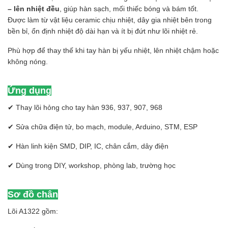
– lên nhiệt đều
, giúp hàn sạch, mối thiếc bóng và bám tốt.
Được làm từ vật liệu ceramic chịu nhiệt, dây gia nhiệt bên trong
bền bỉ, ổn định nhiệt độ dài hạn và ít bị đứt như lõi nhiệt rẻ.
Phù hợp để thay thế khi tay hàn bị yếu nhiệt, lên nhiệt chậm hoặc
không nóng.
Ứng dụng
✔ Thay lõi hỏng cho tay hàn 936, 937, 907, 968
✔ Sửa chữa điện tử, bo mạch, module, Arduino, STM, ESP
✔ Hàn linh kiện SMD, DIP, IC, chân cắm, dây điện
✔ Dùng trong DIY, workshop, phòng lab, trường học
Sơ đồ chân
Lõi A1322 gồm: