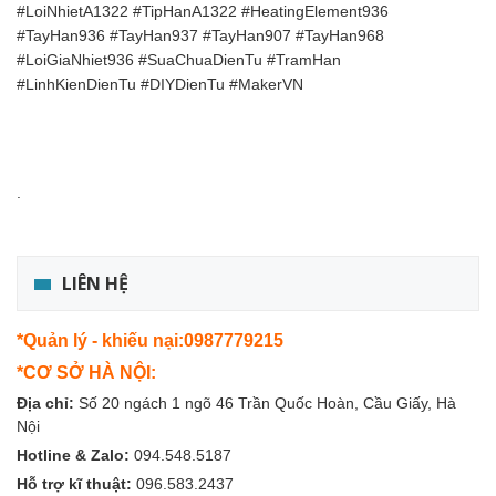
#LoiNhietA1322 #TipHanA1322 #HeatingElement936
#TayHan936 #TayHan937 #TayHan907 #TayHan968
#LoiGiaNhiet936 #SuaChuaDienTu #TramHan
#LinhKienDienTu #DIYDienTu #MakerVN
.
LIÊN HỆ
*Quản lý - khiếu nại:0987779215
*CƠ SỞ HÀ NỘI:
Địa chỉ:
Số 20 ngách 1 ngõ 46 Trần Quốc Hoàn, Cầu Giấy, Hà
Nội
Hotline & Zalo:
094.548.5187
Hỗ trợ kĩ thuật:
096.583.2437