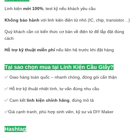
Linh kiện
mới 100%
, test kỹ nếu khách yêu cầu
Không bảo hành
với linh kiện điện tử nhỏ (IC, chip, transistor…)
Quý khách cần có kiến thức cơ bản về điện tử để lắp đặt đúng
cách
Hỗ trợ kỹ thuật miễn phí
nếu liên hệ trước khi đặt hàng
Tại sao chọn mua tại Linh Kiện Cầu Giấy?
✅ Giao hàng toàn quốc – nhanh chóng, đóng gói cẩn thận
✅ Hỗ trợ kỹ thuật nhiệt tình, tư vấn đúng nhu cầu
✅ Cam kết
linh kiện chính hãng
, đúng mô tả
✅Giá cạnh tranh, phù hợp sinh viên, kỹ sư và DIY Maker
Hashtag