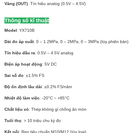
Vàng (OUT)
: Tín hiệu analog (0.5V – 4.5V)
Thông số kĩ thuật
Model
: YX710B
Dải đo áp suất
: 0 – 1.2MPa, 0 – 2MPa, 0 – 3MPa (tùy phiên bản)
Tín hiệu đầu ra
: 0.5V – 4.5V analog
Điện áp hoạt động
: 5V DC
Sai số đo
: ±1.5% FS
Độ ổn định lâu dài
: ±0.2% FS/năm
Nhiệt độ làm việc
: -20°C ~ +85°C
Chất liệu vỏ
: Thép không gỉ chống ăn mòn
Tuổi thọ
: > 10 triệu chu kỳ đo
Kết nối
: Ren tiêu chuẩn M10/M12 (tùy loại)