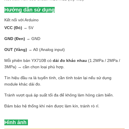
Hướng dẫn sử dụng
Kết nối với Arduino
VCC (Đỏ)
→ 5V
GND (Đen)
→ GND
OUT (Vàng)
→ A0 (Analog input)
Mỗi phiên bản YX710B có
dải đo khác nhau
(1.2MPa / 2MPa /
3MPa) → cần chọn loại phù hợp.
Tín hiệu đầu ra là tuyến tính, cần tính toán lại nếu sử dụng
module khác dải đo.
Tránh vượt quá áp suất tối đa để không làm hỏng cảm biến.
Đảm bảo hệ thống khí nén được làm kín, tránh rò rỉ.
Hình ảnh