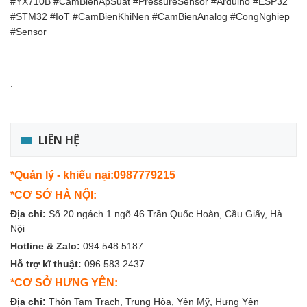
#YX710B #CamBienApSuat #PressureSensor #Arduino #ESP32
#STM32 #IoT #CamBienKhiNen #CamBienAnalog #CongNghiep
#Sensor
.
LIÊN HỆ
*Quản lý - khiếu nại:0987779215
*CƠ SỞ HÀ NỘI:
Địa chỉ:
Số 20 ngách 1 ngõ 46 Trần Quốc Hoàn, Cầu Giấy, Hà
Nội
Hotline & Zalo:
094.548.5187
Hỗ trợ kĩ thuật:
096.583.2437
*CƠ SỞ HƯNG YÊN:
Địa chỉ:
Thôn Tam Trạch, Trung Hòa, Yên Mỹ, Hưng Yên