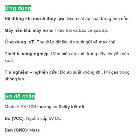
Ứng dụng
Hệ thống khí nén & thủy lực
: Giám sát áp suất trong ống dẫn.
Máy nén khí, máy bơm
: Theo dõi và bảo vệ quá áp.
Ứng dụng IoT
: Thu thập dữ liệu áp suất gửi về máy chủ.
Thiết bị công nghiệp
: Cảm biến áp suất trong dây chuyền sản
xuất.
Thí nghiệm – nghiên cứu
: Đo áp suất không khí, khí gas trong
phòng lab.
Sơ đồ chân
Module YX710B thường có
3 dây kết nối
:
Đỏ (VCC)
: Nguồn cấp 5V DC
Đen (GND)
: Mass