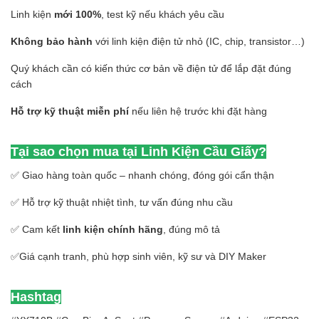
Linh kiện
mới 100%
, test kỹ nếu khách yêu cầu
Không bảo hành
với linh kiện điện tử nhỏ (IC, chip, transistor…)
Quý khách cần có kiến thức cơ bản về điện tử để lắp đặt đúng
cách
Hỗ trợ kỹ thuật miễn phí
nếu liên hệ trước khi đặt hàng
Tại sao chọn mua tại Linh Kiện Cầu Giấy?
✅ Giao hàng toàn quốc – nhanh chóng, đóng gói cẩn thận
✅ Hỗ trợ kỹ thuật nhiệt tình, tư vấn đúng nhu cầu
✅ Cam kết
linh kiện chính hãng
, đúng mô tả
✅Giá cạnh tranh, phù hợp sinh viên, kỹ sư và DIY Maker
Hashtag