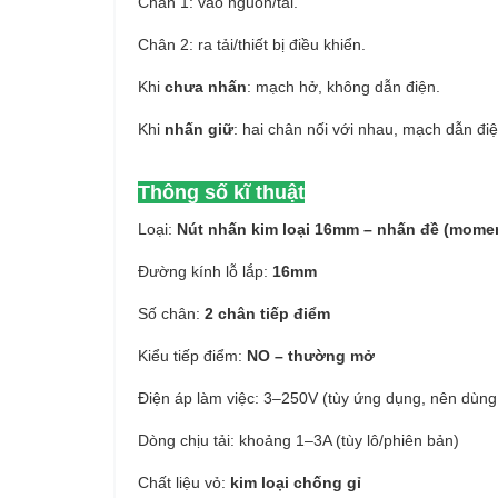
Chân 1: vào nguồn/tải.
Chân 2: ra tải/thiết bị điều khiển.
Khi
chưa nhấn
: mạch hở, không dẫn điện.
Khi
nhấn giữ
: hai chân nối với nhau, mạch dẫn đi
Thông số kĩ thuật
Loại:
Nút nhấn kim loại 16mm – nhấn đề (momen
Đường kính lỗ lắp:
16mm
Số chân:
2 chân tiếp điểm
Kiểu tiếp điểm:
NO – thường mở
Điện áp làm việc: 3–250V (tùy ứng dụng, nên dùn
Dòng chịu tải: khoảng 1–3A (tùy lô/phiên bản)
Chất liệu vỏ:
kim loại chống gỉ