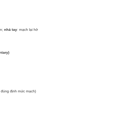
ện;
nhả tay
: mạch lại hở
tary)
g đúng định mức mạch)