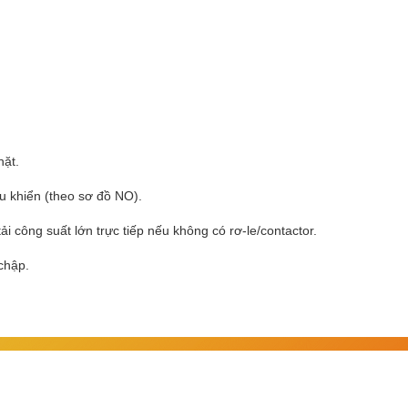
hặt.
u khiển (theo sơ đồ NO).
i công suất lớn trực tiếp nếu không có rơ-le/contactor.
chập.