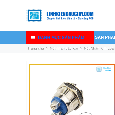
SẢN PHẨ
DANH MỤC SẢN PHẨM
Trang chủ
Nút nhấn các loại
Nút Nhấn Kim Loạ