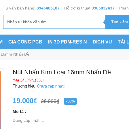
Tư vấn bán hàng:
0945485187
|
Hỗ trợ kĩ thuật
0965832437
|
Phản 
M
GIA CÔNG PCB
IN 3D FDM-RESIN
DỊCH VỤ
TÀI 
i 16mm Nhấn Đề
Nút Nhấn Kim Loại 16mm Nhấn Đề
(Mã SP:PVN1556)
Thương hiệu
:
Chưa cập nhật
|
19.000₫
38.000₫
-50%
Mô tả :
Đang cập nhật ...