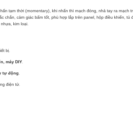
nhấn tạm thời (momentary), khi nhấn thì mạch đóng, nhả tay ra mạch trở
ắc chắn, cảm giác bấm tốt, phù hợp lắp trên panel, hộp điều khiển, tủ
 nhựa, kim loại.
iết bị.
ển, máy DIY
.
y tự động
.
ng điện tử.