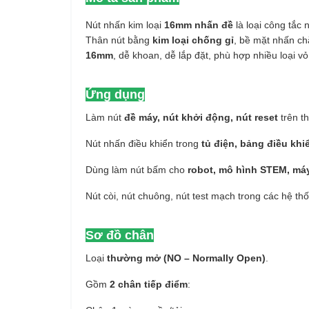
Nút nhấn kim loại
16mm nhấn đề
là loại công tắc 
Thân nút bằng
kim loại chống gỉ
, bề mặt nhấn ch
16mm
, dễ khoan, dễ lắp đặt, phù hợp nhiều loại vỏ
Ứng dụng
Làm nút
đề máy, nút khởi động, nút reset
trên th
Nút nhấn điều khiển trong
tủ điện, bảng điều khi
Dùng làm nút bấm cho
robot, mô hình STEM, má
Nút còi, nút chuông, nút test mạch trong các hệ thố
Sơ đồ chân
Loại
thường mở (NO – Normally Open)
.
Gồm
2 chân tiếp điểm
: