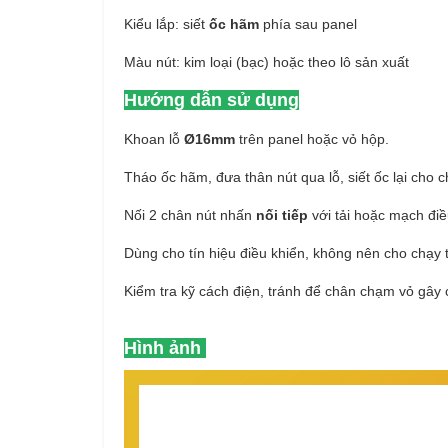
Kiểu lắp: siết
ốc hãm
phía sau panel
Màu nút: kim loại (bạc) hoặc theo lô sản xuất
Hướng dẫn sử dụng
Khoan lỗ
Ø16mm
trên panel hoặc vỏ hộp.
Tháo ốc hãm, đưa thân nút qua lỗ, siết ốc lại cho c
Nối 2 chân nút nhấn
nối tiếp
với tải hoặc mạch điề
Dùng cho tín hiệu điều khiển, không nên cho chạy tả
Kiểm tra kỹ cách điện, tránh để chân chạm vỏ gây 
Hình ảnh