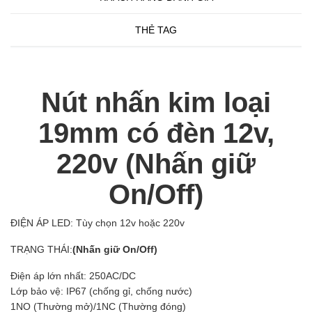
THẺ TAG
Nút nhấn kim loại
19mm có đèn 12v,
220v (Nhấn giữ
On/Off)
ĐIỆN ÁP LED: Tùy chọn 12v hoặc 220v
TRẠNG THÁI:
(Nhấn giữ On/Off)
Điện áp lớn nhất: 250AC/DC
Lớp bảo vệ: IP67 (chống gỉ, chống nước)
1NO (Thường mở)/1NC (Thường đóng)