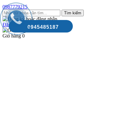
0987779215
Đăng nhập
/
Đăng ký
0945485187
Giỏ hàng
0
Phí vận chuyển:
Tính khi thanh toán
Tổng tiền thanh toán:
Giỏ hàng
Thanh toán
Danh mục sản phẩm
Trang chủ
Kiểm tra đơn hàng
Vận chuyển - Thanh toán
SẢN PHẨM
GIA CÔNG PCB
IN 3D FDM-RESIN
DỊCH VỤ
NHẬP HÀNG TRUNG