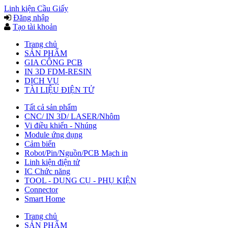
Linh kiện Cầu Giấy
Đăng nhập
Tạo tài khoản
Trang chủ
SẢN PHẨM
GIA CÔNG PCB
IN 3D FDM-RESIN
DỊCH VỤ
TÀI LIỆU ĐIỆN TỬ
Tất cả sản phẩm
CNC/ IN 3D/ LASER/Nhôm
Vi điều khiển - Nhúng
Module ứng dụng
Cảm biến
Robot/Pin/Nguồn/PCB Mạch in
Linh kiện điện tử
IC Chức năng
TOOL - DỤNG CỤ - PHỤ KIỆN
Connector
Smart Home
Trang chủ
SẢN PHẨM