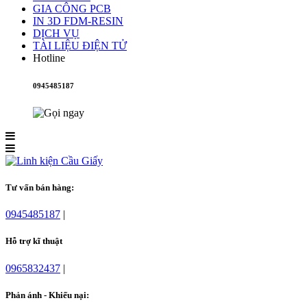
GIA CÔNG PCB
IN 3D FDM-RESIN
DỊCH VỤ
TÀI LIỆU ĐIỆN TỬ
Hotline
0945485187
Tư vấn bán hàng:
0945485187
|
Hỗ trợ kĩ thuật
0965832437
|
Phản ánh - Khiếu nại: