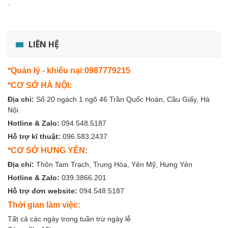
.
LIÊN HỆ
*Quản lý - khiếu nại:0987779215
*CƠ SỞ HÀ NỘI:
Địa chỉ:
Số 20 ngách 1 ngõ 46 Trần Quốc Hoàn, Cầu Giấy, Hà
Nội
Hotline & Zalo:
094.548.5187
Hỗ trợ kĩ thuật:
096.583.2437
*CƠ SỞ HƯNG YÊN:
Địa chỉ:
Thôn Tam Trạch, Trung Hòa, Yên Mỹ, Hưng Yên
Hotline & Zalo:
039.3866.201
Hỗ trợ đơn website:
094.548.5187
Thời gian làm việc:
Tất cả các ngày trong tuần trừ ngày lễ