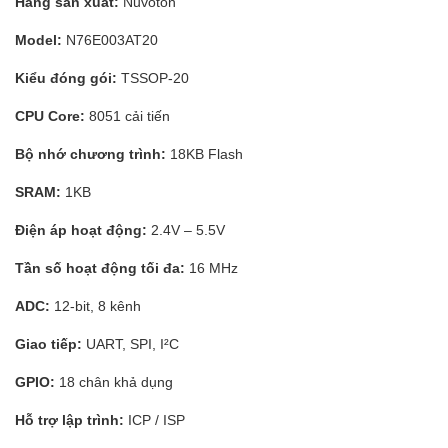
Hãng sản xuất:
Nuvoton
Model:
N76E003AT20
Kiểu đóng gói:
TSSOP-20
CPU Core:
8051 cải tiến
Bộ nhớ chương trình:
18KB Flash
SRAM:
1KB
Điện áp hoạt động:
2.4V – 5.5V
Tần số hoạt động tối đa:
16 MHz
ADC:
12-bit, 8 kênh
Giao tiếp:
UART, SPI, I²C
GPIO:
18 chân khả dụng
Hỗ trợ lập trình:
ICP / ISP