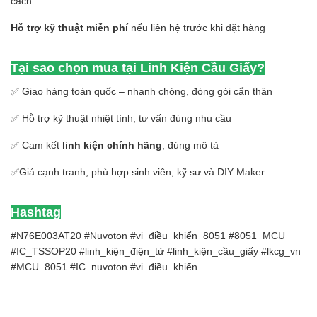
cách
Hỗ trợ kỹ thuật miễn phí
nếu liên hệ trước khi đặt hàng
Tại sao chọn mua tại Linh Kiện Cầu Giấy?
✅ Giao hàng toàn quốc – nhanh chóng, đóng gói cẩn thận
✅ Hỗ trợ kỹ thuật nhiệt tình, tư vấn đúng nhu cầu
✅ Cam kết
linh kiện chính hãng
, đúng mô tả
✅Giá cạnh tranh, phù hợp sinh viên, kỹ sư và DIY Maker
Hashtag
#N76E003AT20 #Nuvoton #vi_điều_khiển_8051 #8051_MCU
#IC_TSSOP20 #linh_kiện_điện_tử #linh_kiện_cầu_giấy #lkcg_vn
#MCU_8051 #IC_nuvoton #vi_điều_khiển