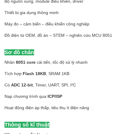
Bộ nguồn xung, module điều khiển, driver
Thiết bị gia dụng thông minh
Máy đo – cảm biến – điều khiển công nghiệp
Đồ điện tử OEM, đồ án – STEM – nghiên cứu MCU 8051
Sơ đồ chân
Nhân
8051 core
cải tiến, tốc độ xử lý nhanh
Tích hợp
Flash 18KB
, SRAM 1KB
Có
ADC 12-bit
, Timer, UART, SPI, I²C
Nạp chương trình qua
ICP/ISP
Hoạt động điện áp thấp, tiêu thụ ít điện năng
Thông số kĩ thuật