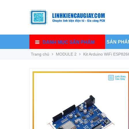
SẢN PHẨ
DANH MỤC SẢN PHẨM
Trang chủ
MODULE 2
Kit Arduino WiFi ESP82