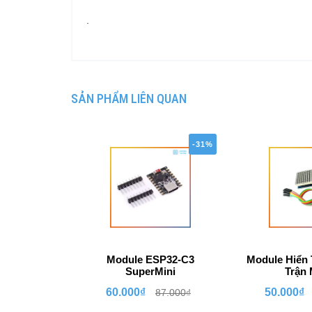
.
SẢN PHẨM LIÊN QUAN
-31%
Module ESP32-C3
Module Hiển 
SuperMini
Trận 
60.000₫
50.000₫
87.000₫