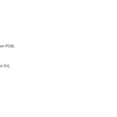
ten PCB).
từ 5V).