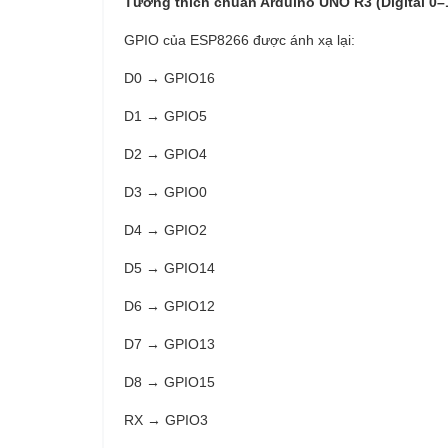
Tương thích chuẩn Arduino UNO R3 (Digital 0–1
GPIO của ESP8266 được ánh xạ lại:
D0 → GPIO16
D1 → GPIO5
D2 → GPIO4
D3 → GPIO0
D4 → GPIO2
D5 → GPIO14
D6 → GPIO12
D7 → GPIO13
D8 → GPIO15
RX → GPIO3