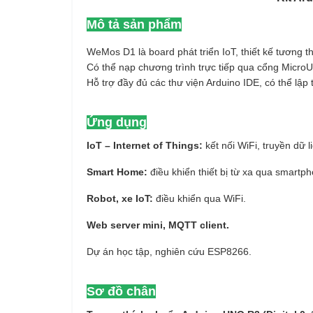
Mô tả sản phẩm
WeMos D1 là board phát triển IoT, thiết kế tương 
Có thể nạp chương trình trực tiếp qua cổng Micr
Hỗ trợ đầy đủ các thư viện Arduino IDE, có thể lậ
Ứng dụng
IoT – Internet of Things:
kết nối WiFi, truyền dữ l
Smart Home:
điều khiển thiết bị từ xa qua smartp
Robot, xe IoT:
điều khiển qua WiFi.
Web server mini, MQTT client.
Dự án học tập, nghiên cứu ESP8266.
Sơ đồ chân