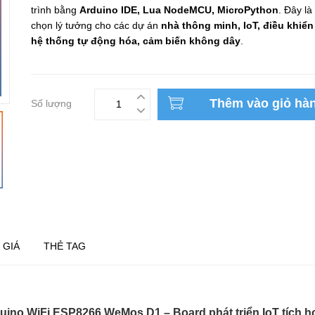
trình bằng
Arduino IDE, Lua NodeMCU, MicroPython
. Đây là
chọn lý tưởng cho các dự án
nhà thông minh, IoT, điều khiển
hệ thống tự động hóa, cảm biến không dây
.
Thêm vào giỏ hà
Số lượng
 GIÁ
THẺ TAG
duino WiFi ESP8266 WeMos D1 – Board phát triển IoT tích h