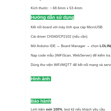
Kích thước: ~ 68.6mm x 53.4mm.
Hướng dẫn sử dụng
Kết nối board với máy tính qua cáp MicroUSB.
Cài driver CH340/CP2102 (nếu cần).
Mở Arduino IDE → Board Manager → chọn
LOLIN
Nạp code mẫu (WiFiScan, WebServer) để kiểm tra
Dùng thư viện WiFi/MQTT để kết nối mạng và serve
Hình ảnh
Bảo hành
Linh kiện
mới 100%
, test kỹ nếu khách yêu cầu