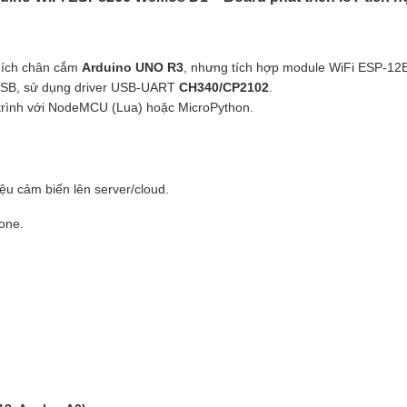
thích chân cắm
Arduino UNO R3
, nhưng tích hợp module WiFi ESP-12E
oUSB, sử dụng driver USB-UART
CH340/CP2102
.
p trình với NodeMCU (Lua) hoặc MicroPython.
iệu cảm biến lên server/cloud.
hone.