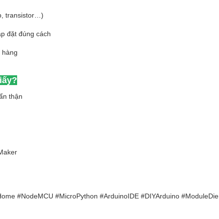
p, transistor…)
ắp đặt đúng cách
t hàng
iấy?
ẩn thận
 Maker
ome #NodeMCU #MicroPython #ArduinoIDE #DIYArduino #ModuleDi