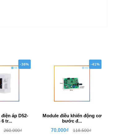
-38%
-41%
 điện áp D52-
Module điều khiển động cơ
Module ESP
6 tr...
bước đ...
Boa
70.000₫
60.000
260.000₫
118.500₫