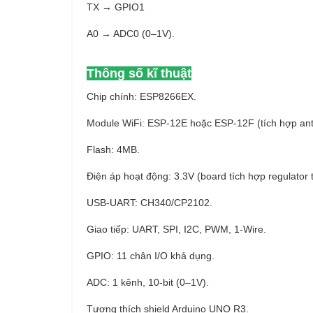
TX → GPIO1
A0 → ADC0 (0–1V).
Thông số kĩ thuật
Chip chính: ESP8266EX.
Module WiFi: ESP-12E hoặc ESP-12F (tích hợp an
Flash: 4MB.
Điện áp hoạt động: 3.3V (board tích hợp regulator 
USB-UART: CH340/CP2102.
Giao tiếp: UART, SPI, I2C, PWM, 1-Wire.
GPIO: 11 chân I/O khả dụng.
ADC: 1 kênh, 10-bit (0–1V).
Tương thích shield Arduino UNO R3.