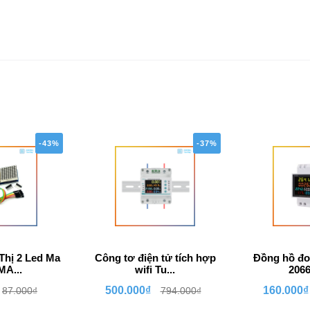
-43%
-37%
Thị 2 Led Ma
Công tơ điện tử tích hợp
Đồng hồ đo
MA...
wifi Tu...
2066 
500.000₫
160.000₫
87.000₫
794.000₫