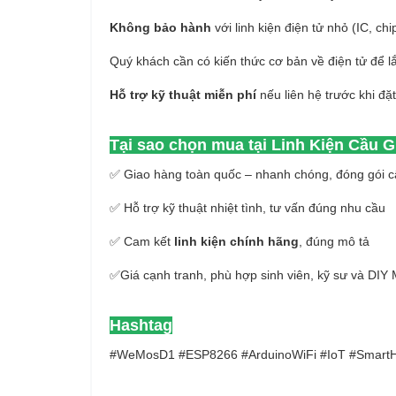
Không bảo hành
với linh kiện điện tử nhỏ (IC, chi
Quý khách cần có kiến thức cơ bản về điện tử để l
Hỗ trợ kỹ thuật miễn phí
nếu liên hệ trước khi đặ
Tại sao chọn mua tại Linh Kiện Cầu G
✅ Giao hàng toàn quốc – nhanh chóng, đóng gói c
✅ Hỗ trợ kỹ thuật nhiệt tình, tư vấn đúng nhu cầu
✅ Cam kết
linh kiện chính hãng
, đúng mô tả
✅Giá cạnh tranh, phù hợp sinh viên, kỹ sư và DIY
Hashtag
#WeMosD1 #ESP8266 #ArduinoWiFi #IoT #SmartH