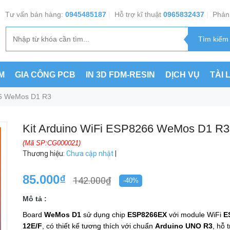
Tư vấn bán hàng:
0945485187
|
Hỗ trợ kĩ thuật
0965832437
|
Phản 
M
GIA CÔNG PCB
IN 3D FDM-RESIN
DỊCH VỤ
TÀI 
66 WeMos D1 R3
Kit Arduino WiFi ESP8266 WeMos D1 R3
(Mã SP:CG000021)
Thương hiệu
:
Chưa cập nhật
|
85.000₫
142.000₫
-40%
Mô tả :
Board
WeMos D1
sử dụng chip
ESP8266EX
với module WiFi
E
12E/F
, có thiết kế tương thích với chuẩn
Arduino UNO R3
, hỗ 