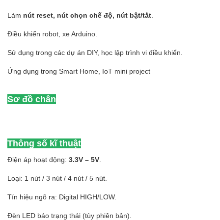
Làm
nút reset, nút chọn chế độ, nút bật/tắt
.
Điều khiển robot, xe Arduino.
Sử dụng trong các dự án DIY, học lập trình vi điều khiển.
Ứng dụng trong Smart Home, IoT mini project
Sơ đồ chân
Thông số kĩ thuật
Điện áp hoạt động:
3.3V – 5V
.
Loại: 1 nút / 3 nút / 4 nút / 5 nút.
Tín hiệu ngõ ra: Digital HIGH/LOW.
Đèn LED báo trạng thái (tùy phiên bản).