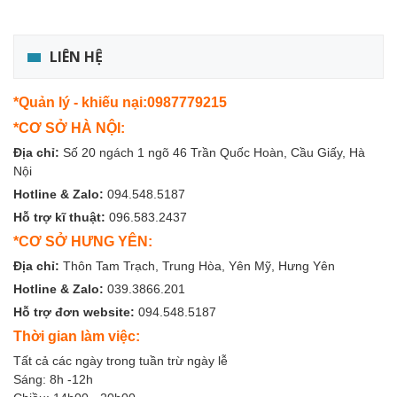
LIÊN HỆ
*Quản lý - khiếu nại:0987779215
*CƠ SỞ HÀ NỘI:
Địa chỉ:
Số 20 ngách 1 ngõ 46 Trần Quốc Hoàn, Cầu Giấy, Hà
Nội
Hotline & Zalo:
094.548.5187
Hỗ trợ kĩ thuật:
096.583.2437
*CƠ SỞ HƯNG YÊN:
Địa chỉ:
Thôn Tam Trạch, Trung Hòa, Yên Mỹ, Hưng Yên
Hotline & Zalo:
039.3866.201
Hỗ trợ đơn website:
094.548.5187
Thời gian làm việc:
Tất cả các ngày trong tuần trừ ngày lễ
Sáng: 8h -12h