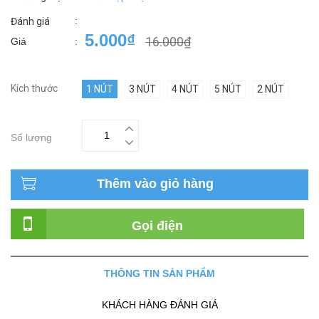
:
Đánh giá
5.000₫
16.000₫
Giá
:
Kích thước
1 NÚT
3 NÚT
4 NÚT
5 NÚT
2 NÚT
Số lượng
Thêm vào giỏ hàng
Gọi điện
THÔNG TIN SẢN PHẨM
KHÁCH HÀNG ĐÁNH GIÁ