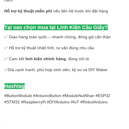
cách
Hỗ trợ kỹ thuật miễn phí
nếu liên hệ trước khi đặt hàng
Tại sao chọn mua tại Linh Kiện Cầu Giấy?
✅ Giao hàng toàn quốc – nhanh chóng, đóng gói cẩn thận
✅ Hỗ trợ kỹ thuật nhiệt tình, tư vấn đúng nhu cầu
✅ Cam kết
linh kiện chính hãng
, đúng mô tả
✅Giá cạnh tranh, phù hợp sinh viên, kỹ sư và DIY Maker
Hashtag
#ButtonModule #ArduinoButton #ModuleNutNhan #ESP32
#STM32 #RaspberryPi #DIYArduino #IoT #RobotArduino
.