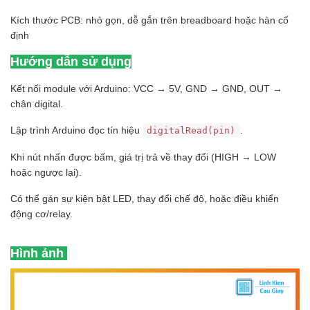
Kích thước PCB: nhỏ gọn, dễ gắn trên breadboard hoặc hàn cố
định
Hướng dẫn sử dụng
Kết nối module với Arduino: VCC → 5V, GND → GND, OUT →
chân digital.
Lập trình Arduino đọc tín hiệu
.
digitalRead(pin)
Khi nút nhấn được bấm, giá trị trả về thay đổi (HIGH → LOW
hoặc ngược lại).
Có thể gán sự kiện bật LED, thay đổi chế độ, hoặc điều khiển
động cơ/relay.
Hình ảnh