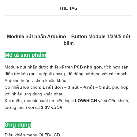
THẺ TAG
Module nút nhấn Arduino – Button Module 1/3/4/5 nút
bấm
Mô tả sản phẩm
Module nút nhấn được thiết kế trên
PCB nhỏ gọn
, tích hợp sẵn
điện trở kéo (pull-up/pull-down), dễ dàng sử dụng với các mạch
Arduino hoặc vi điều khiển khác.
Có nhiều lựa chọn:
1 nút đơn – 3 nút – 4 nút – 5 nút
, phù hợp
với nhiều ứng dụng khác nhau.
Khi nhấn, module xuất tín hiệu logic
LOW/HIGH
về vi điều khiển,
tương thích với cả
3.3V và 5V
.
Ứng dụng
Điều khiển menu OLED/LCD.