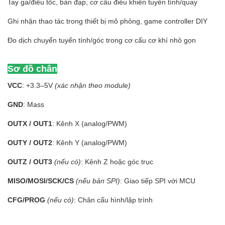
Tay ga/điều tốc, bàn đạp, cơ cấu điều khiển tuyến tính/quay
Ghi nhận thao tác trong thiết bị mô phỏng, game controller DIY
Đo dịch chuyển tuyến tính/góc trong cơ cấu cơ khí nhỏ gọn
Sơ đồ chân
VCC
: +3.3–5V
(xác nhận theo module)
GND
: Mass
OUTX / OUT1
: Kênh X (analog/PWM)
OUTY / OUT2
: Kênh Y (analog/PWM)
OUTZ / OUT3
(nếu có)
: Kênh Z hoặc góc trục
MISO/MOSI/SCK/CS
(nếu bản SPI)
: Giao tiếp SPI với MCU
CFG/PROG
(nếu có)
: Chân cấu hình/lập trình