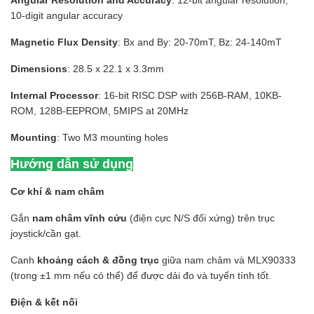
Angular Resolution and Accuracy
: 12-bit angular resolution,
10-digit angular accuracy
Magnetic Flux Density
: Bx and By: 20-70mT, Bz: 24-140mT
Dimensions
: 28.5 x 22.1 x 3.3mm
Internal Processor
: 16-bit RISC DSP with 256B-RAM, 10KB-
ROM, 128B-EEPROM, 5MIPS at 20MHz
Mounting
: Two M3 mounting holes
Hướng dẫn sử dụng
Cơ khí & nam châm
Gắn
nam châm vĩnh cửu
(điện cực N/S đối xứng) trên trục
joystick/cần gạt.
Canh
khoảng cách & đồng trục
giữa nam châm và MLX90333
(trong ±1 mm nếu có thể) để được dải đo và tuyến tính tốt.
Điện & kết nối