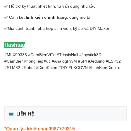
✅ Hỗ trợ kỹ thuật nhiệt tình, tư vấn đúng nhu cầu
✅ Cam kết
linh kiện chính hãng
, đúng mô tả
✅Giá cạnh tranh, phù hợp sinh viên, kỹ sư và DIY Maker
Hashtag
#MLX90333 #CamBienViTri #TriaxisHall #Joystick3D
#CamBienKhongTiepXuc #AnalogPWM #SPI #Arduino #ESP32
#STM32 #Robot #DieuKhien #DIY #LKCGVN #LinhKienDienTu
.
LIÊN HỆ
*Quản lý - khiếu nại:0987779215