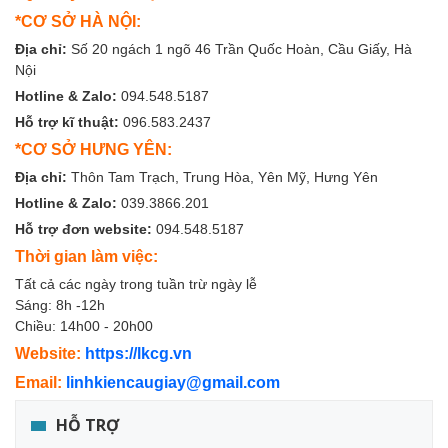
*CƠ SỞ HÀ NỘI:
Địa chỉ:
Số 20 ngách 1 ngõ 46 Trần Quốc Hoàn, Cầu Giấy, Hà
Nội
Hotline & Zalo:
094.548.5187
Hỗ trợ kĩ thuật:
096.583.2437
*CƠ SỞ HƯNG YÊN:
Địa chỉ:
Thôn Tam Trạch, Trung Hòa, Yên Mỹ, Hưng Yên
Hotline & Zalo:
039.3866.201
Hỗ trợ đơn website:
094.548.5187
Thời gian làm việc:
Tất cả các ngày trong tuần trừ ngày lễ
Sáng: 8h -12h
Chiều: 14h00 - 20h00
Website:
https://lkcg.vn
Email:
linhkiencaugiay@gmail.com
HỖ TRỢ