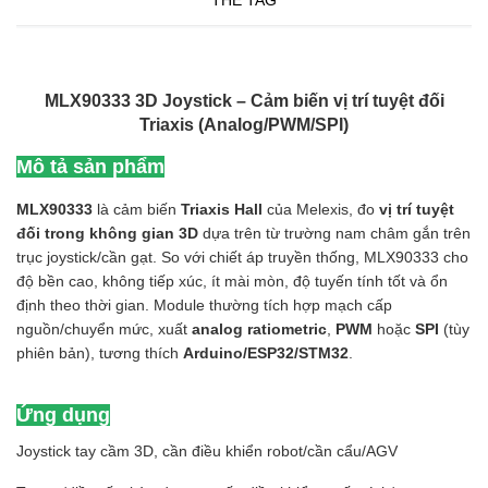
THẺ TAG
MLX90333 3D Joystick – Cảm biến vị trí tuyệt đối
Triaxis (Analog/PWM/SPI)
Mô tả sản phẩm
MLX90333
là cảm biến
Triaxis Hall
của Melexis, đo
vị trí tuyệt
đối trong không gian 3D
dựa trên từ trường nam châm gắn trên
trục joystick/cần gạt. So với chiết áp truyền thống, MLX90333 cho
độ bền cao, không tiếp xúc, ít mài mòn, độ tuyến tính tốt và ổn
định theo thời gian. Module thường tích hợp mạch cấp
nguồn/chuyển mức, xuất
analog ratiometric
,
PWM
hoặc
SPI
(tùy
phiên bản), tương thích
Arduino/ESP32/STM32
.
Ứng dụng
Joystick tay cầm 3D, cần điều khiển robot/cần cẩu/AGV