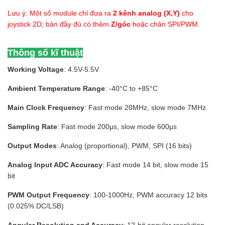
Lưu ý: Một số module chỉ đưa ra
2 kênh analog (X,Y)
cho
joystick 2D; bản đầy đủ có thêm
Z/góc
hoặc chân SPI/PWM.
Thông số kĩ thuật
Working Voltage
: 4.5V-5.5V
Ambient Temperature Range
: -40°C to +85°C
Main Clock Frequency
: Fast mode 20MHz, slow mode 7MHz
Sampling Rate
: Fast mode 200μs, slow mode 600μs
Output Modes
: Analog (proportional), PWM, SPI (16 bits)
Analog Input ADC Accuracy
: Fast mode 14 bit, slow mode 15
bit
PWM Output Frequency
: 100-1000Hz, PWM accuracy 12 bits
(0.025% DC/LSB)