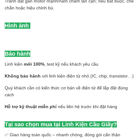
Tránh đặt gần motor mạnh/nam châm lân cận; nếu bắt buộc, che
chắn hoặc hiệu chỉnh bù.
Hình ảnh
Bảo hành
Linh kiện
mới 100%
, test kỹ nếu khách yêu cầu
Không bảo hành
với linh kiện điện tử nhỏ (IC, chip, transistor…)
Quý khách cần có kiến thức cơ bản về điện tử để lắp đặt đúng
cách
Hỗ trợ kỹ thuật miễn phí
nếu liên hệ trước khi đặt hàng
Tại sao chọn mua tại Linh Kiện Cầu Giấy?
✅ Giao hàng toàn quốc – nhanh chóng, đóng gói cẩn thận