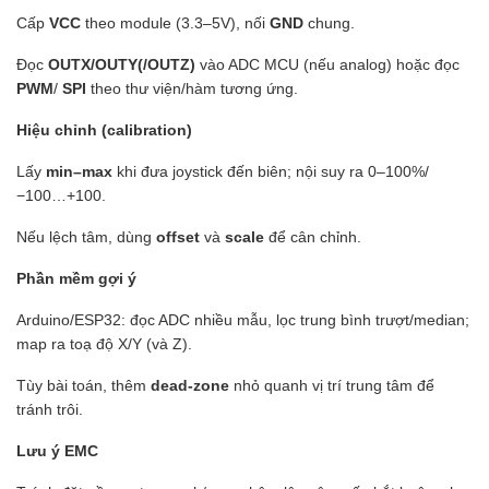
Cấp
VCC
theo module (3.3–5V), nối
GND
chung.
Đọc
OUTX/OUTY(/OUTZ)
vào ADC MCU (nếu analog) hoặc đọc
PWM
/
SPI
theo thư viện/hàm tương ứng.
Hiệu chỉnh (calibration)
Lấy
min–max
khi đưa joystick đến biên; nội suy ra 0–100%/
−100…+100.
Nếu lệch tâm, dùng
offset
và
scale
để cân chỉnh.
Phần mềm gợi ý
Arduino/ESP32: đọc ADC nhiều mẫu, lọc trung bình trượt/median;
map ra toạ độ X/Y (và Z).
Tùy bài toán, thêm
dead-zone
nhỏ quanh vị trí trung tâm để
tránh trôi.
Lưu ý EMC