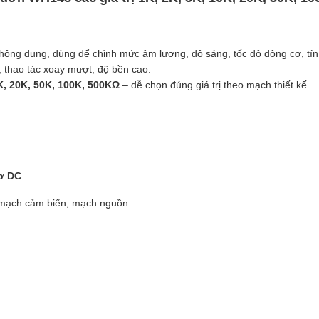
hông dụng, dùng để chỉnh mức âm lượng, độ sáng, tốc độ động cơ, tí
c, thao tác xoay mượt, độ bền cao.
K, 20K, 50K, 100K, 500KΩ
– dễ chọn đúng giá trị theo mạch thiết kế.
cơ DC
.
mạch cảm biến, mạch nguồn.