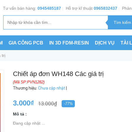
Tư vấn bán hàng:
0945485187
|
Hỗ trợ kĩ thuật
0965832437
|
Phản 
M
GIA CÔNG PCB
IN 3D FDM-RESIN
DỊCH VỤ
TÀI 
trị
Chiết áp đơn WH148 Các giá trị
(Mã SP:PVN1282)
Thương hiệu
:
Chưa cập nhật
|
3.000₫
13.000₫
-77%
Mô tả :
Đang cập nhật ...