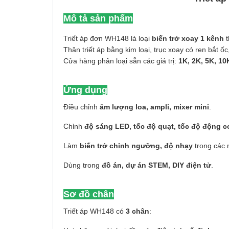
Mô tả sản phẩm
Triết áp đơn WH148 là loại
biến trở xoay 1 kênh
t
Thân triết áp bằng kim loại, trục xoay có ren bắt ố
Cửa hàng phân loại sẵn các giá trị:
1K, 2K, 5K, 10
Ứng dụng
Điều chỉnh
âm lượng loa, ampli, mixer mini
.
Chỉnh
độ sáng LED, tốc độ quạt, tốc độ động 
Làm
biến trở chỉnh ngưỡng, độ nhạy
trong các 
Dùng trong
đồ án, dự án STEM, DIY điện tử
.
Sơ đồ chân
Triết áp WH148 có
3 chân
: