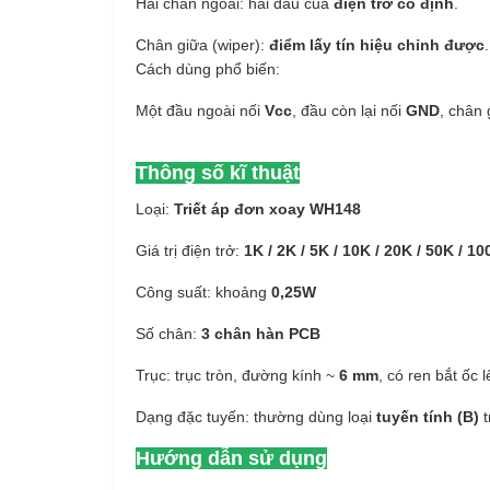
Hai chân ngoài: hai đầu của
điện trở cố định
.
Chân giữa (wiper):
điểm lấy tín hiệu chỉnh được
.
Cách dùng phổ biến:
Một đầu ngoài nối
Vcc
, đầu còn lại nối
GND
, chân
Thông số kĩ thuật
Loại:
Triết áp đơn xoay WH148
Giá trị điện trở:
1K / 2K / 5K / 10K / 20K / 50K / 1
Công suất: khoảng
0,25W
Số chân:
3 chân hàn PCB
Trục: trục tròn, đường kính ~
6 mm
, có ren bắt ốc 
Dạng đặc tuyến: thường dùng loại
tuyến tính (B)
t
Hướng dẫn sử dụng