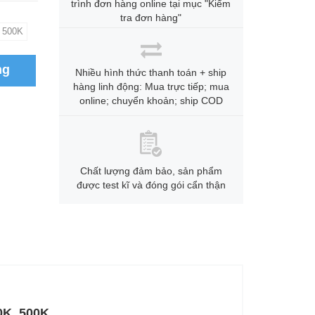
trình đơn hàng online tại mục "Kiểm
tra đơn hàng"
500K
ng
Nhiều hình thức thanh toán + ship
hàng linh động: Mua trực tiếp; mua
online; chuyển khoản; ship COD
Chất lượng đảm bảo, sản phẩm
được test kĩ và đóng gói cẩn thận
00K, 500K