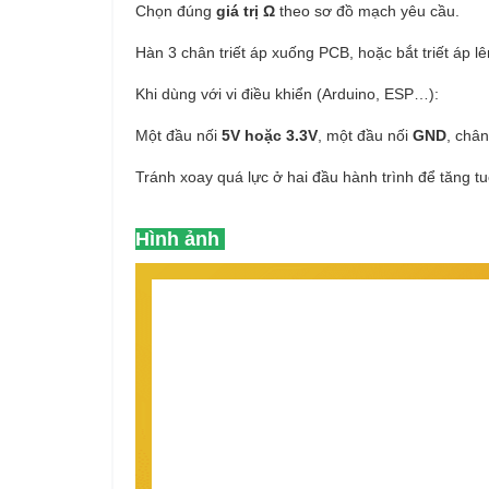
Chọn đúng
giá trị Ω
theo sơ đồ mạch yêu cầu.
Hàn 3 chân triết áp xuống PCB, hoặc bắt triết áp l
Khi dùng với vi điều khiển (Arduino, ESP…):
Một đầu nối
5V hoặc 3.3V
, một đầu nối
GND
, châ
Tránh xoay quá lực ở hai đầu hành trình để tăng tuổ
Hình ảnh