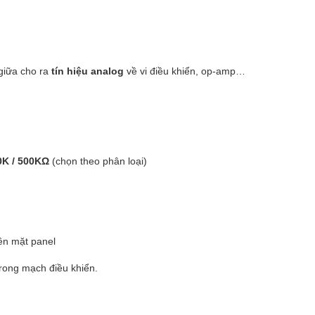
 giữa cho ra
tín hiệu analog
về vi điều khiển, op-amp…
00K / 500KΩ
(chọn theo phân loại)
lên mặt panel
rong mạch điều khiển.