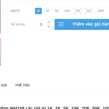
Giá trị
1K
2K
5K
10K
20K
50K
100K
Thêm vào giỏ hà
Số lượng
 GIÁ
THẺ TAG
 đơn WH148 các giá trị 1K, 2K, 5K, 10K, 20K, 50K, 1