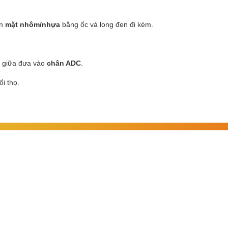
ên
mặt nhôm/nhựa
bằng ốc và long đen đi kèm.
n giữa đưa vào
chân ADC
.
i thọ.