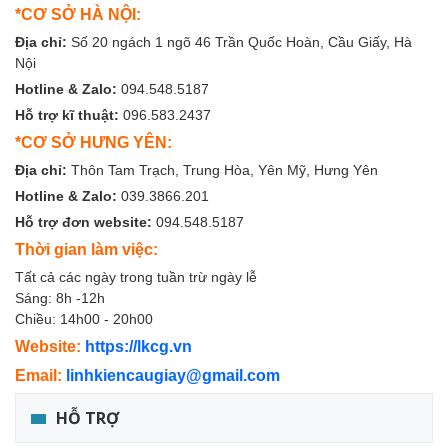
*CƠ SỞ HÀ NỘI:
Địa chỉ:
Số 20 ngách 1 ngõ 46 Trần Quốc Hoàn, Cầu Giấy, Hà
Nội
Hotline & Zalo:
094.548.5187
Hỗ trợ kĩ thuật:
096.583.2437
*CƠ SỞ HƯNG YÊN:
Địa chỉ:
Thôn Tam Trạch, Trung Hòa, Yên Mỹ, Hưng Yên
Hotline & Zalo:
039.3866.201
Hỗ trợ đơn website:
094.548.5187
Thời gian làm việc:
Tất cả các ngày trong tuần trừ ngày lễ
Sáng: 8h -12h
Chiều: 14h00 - 20h00
Website:
https://lkcg.vn
Email:
linhkiencaugiay@gmail.com
HỖ TRỢ