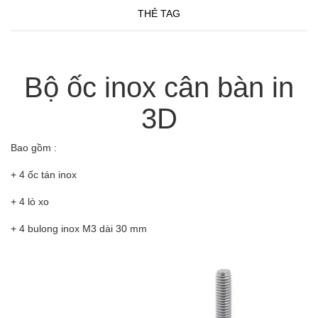
THẺ TAG
Bộ ốc inox cân bàn in
3D
Bao gồm :
+ 4 ốc tán inox
+ 4 lò xo
+ 4 bulong inox M3 dài 30 mm