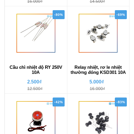
16.000₫
14.500₫
-80%
-69%
Cầu chì nhiệt độ RY 250V
Relay nhiệt, rơ le nhiệt
10A
thường đóng KSD301 10A
2.500₫
5.000₫
12.500₫
16.000₫
-42%
-83%