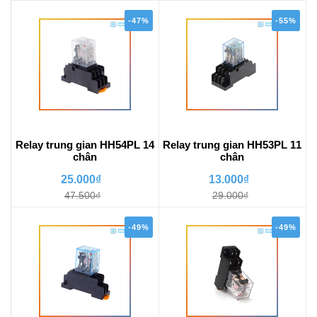
-47%
-55%
Relay trung gian HH54PL 14
Relay trung gian HH53PL 11
chân
chân
25.000₫
13.000₫
47.500₫
29.000₫
-49%
-49%