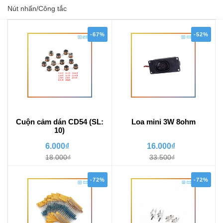
Nút nhấn/Công tắc
-67%
-52%
Cuộn cảm dán CD54 (SL:
Loa mini 3W 8ohm
10)
6.000₫
16.000₫
18.000₫
33.500₫
-72%
-72%