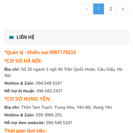
«
1
2
»
LIÊN HỆ
*Quản lý - khiếu nại:0987779215
*CƠ SỞ HÀ NỘI:
Địa chỉ:
Số 20 ngách 1 ngõ 46 Trần Quốc Hoàn, Cầu Giấy, Hà
Nội
Hotline & Zalo:
094.548.5187
Hỗ trợ kĩ thuật:
096.583.2437
*CƠ SỞ HƯNG YÊN:
Địa chỉ:
Thôn Tam Trạch, Trung Hòa, Yên Mỹ, Hưng Yên
Hotline & Zalo:
039.3866.201
Hỗ trợ đơn website:
094.548.5187
Thời gian làm việc: