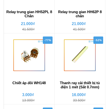
Relay trung gian HH52PL 8
Relay trung gian HH62P 8
Chân
chân
21.000₫
21.000₫
41.500₫
41.500₫
-77%
-52%
Chiết áp đôi WH148
Thanh ray cài thiết bị tủ
điện 1 mét (Sắt 0.7mm)
3.000₫
16.000₫
13.000₫
33.500₫