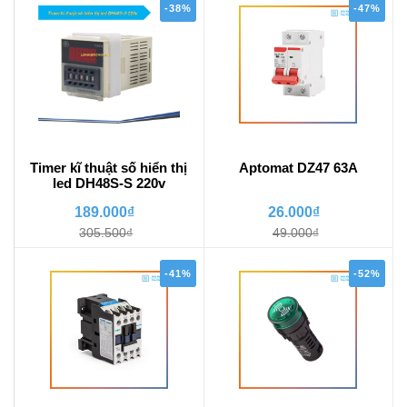
-38%
-47%
Timer kĩ thuật số hiển thị
Aptomat DZ47 63A
led DH48S-S 220v
189.000₫
26.000₫
305.500₫
49.000₫
-41%
-52%