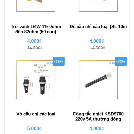
Trở vạch 1/4W 1% 0ohm
Đế cầu chì các loại (SL 10c)
đến 82ohm (50 con)
4.000₫
4.000₫
14.500₫
14.500₫
-69%
-72%
Vỏ cầu chì các loại
Công tắc nhiệt KSD9700
220v 5A thường đóng
5.000₫
4.000₫