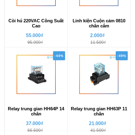
Còi hú 220VAC Công Suất
Linh kiện Cuộn cảm 0810
Cao
chân cắm
55.000₫
2.000₫
95.000₫
11.500₫
-44%
-49%
Relay trung gian HH64P 14
Relay trung gian HH63P 11
chân
chân
37.000₫
21.000₫
66.500₫
41.500₫