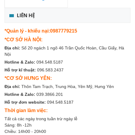
LIÊN HỆ
*Quản lý - khiếu nại:0987779215
*CƠ SỞ HÀ NỘI:
Địa chỉ:
Số 20 ngách 1 ngõ 46 Trần Quốc Hoàn, Cầu Giấy, Hà
Nội
Hotline & Zalo:
094.548.5187
Hỗ trợ kĩ thuật:
096.583.2437
*CƠ SỞ HƯNG YÊN:
Địa chỉ:
Thôn Tam Trạch, Trung Hòa, Yên Mỹ, Hưng Yên
Hotline & Zalo:
039.3866.201
Hỗ trợ đơn website:
094.548.5187
Thời gian làm việc:
Tất cả các ngày trong tuần trừ ngày lễ
Sáng: 8h -12h
Chiều: 14h00 - 20h00