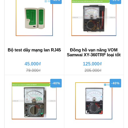
Bộ test dây mạng lan RJ45
Đồng hồ vạn năng VOM
Samwai XY-360TRF loại tốt
45.000₫
125.000₫
79.000₫
205.000₫
-40%
-40%