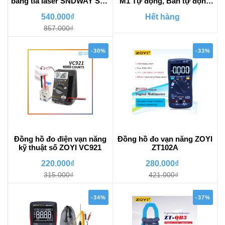
bằng tia laser SNDWAY SW-
M1 Tự động, Bán tự động
M50, SW-M100
cao cấp
540.000₫
Hết hàng
857.000₫
-30%
-33%
Đồng hồ đo điện vạn năng
Đồng hồ đo vạn năng ZOYI
kỹ thuật số ZOYI VC921
ZT102A
220.000₫
280.000₫
315.000₫
421.000₫
-34%
-37%