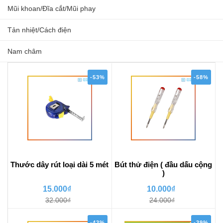
Mũi khoan/Đĩa cắt/Mũi phay
Tản nhiệt/Cách điện
Nam châm
-53%
-58%
Thước dây rút loại dài 5 mét
Bút thử điện ( đầu dấu cộng
)
15.000₫
10.000₫
32.000₫
24.000₫
-43%
-39%